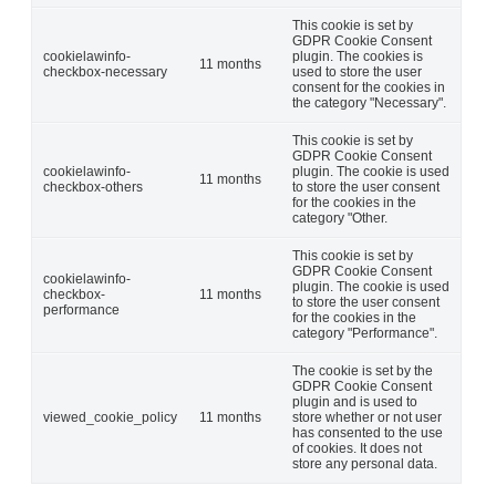
This cookie is set by
GDPR Cookie Consent
cookielawinfo-
plugin. The cookies is
11 months
checkbox-necessary
used to store the user
consent for the cookies in
the category "Necessary".
This cookie is set by
GDPR Cookie Consent
cookielawinfo-
plugin. The cookie is used
11 months
checkbox-others
to store the user consent
for the cookies in the
category "Other.
This cookie is set by
GDPR Cookie Consent
cookielawinfo-
plugin. The cookie is used
checkbox-
11 months
to store the user consent
performance
for the cookies in the
category "Performance".
The cookie is set by the
GDPR Cookie Consent
plugin and is used to
viewed_cookie_policy
11 months
store whether or not user
has consented to the use
of cookies. It does not
store any personal data.