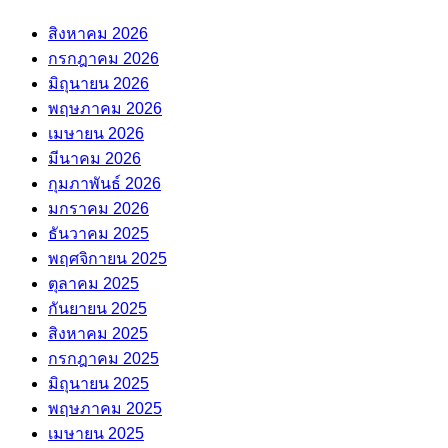
สิงหาคม 2026
กรกฎาคม 2026
มิถุนายน 2026
พฤษภาคม 2026
เมษายน 2026
มีนาคม 2026
กุมภาพันธ์ 2026
มกราคม 2026
ธันวาคม 2025
พฤศจิกายน 2025
ตุลาคม 2025
กันยายน 2025
สิงหาคม 2025
กรกฎาคม 2025
มิถุนายน 2025
พฤษภาคม 2025
เมษายน 2025