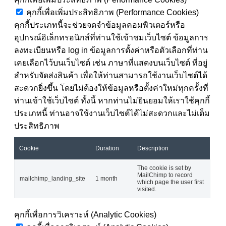
คุกกี้เพื่อเพิ่มประสิทธิภาพ (Performance Cookies)
คุกกี้ประเภทนี้จะช่วยจดจำข้อมูลคอมพิวเตอร์หรือ
อุปกรณ์อิเล็กทรอนิกส์ที่ท่านใช้เข้าชมเว็บไซต์ ข้อมูลการ
ลงทะเบียนหรือ log in ข้อมูลการตั้งค่าหรือตัวเลือกที่ท่าน
เคยเลือกไว้บนเว็บไซต์ เช่น ภาษาที่แสดงบนเว็บไซต์ ที่อยู่
สำหรับจัดส่งสินค้า เพื่อให้ท่านสามารถใช้งานเว็บไซต์ได้
สะดวกยิ่งขึ้น โดยไม่ต้องให้ข้อมูลหรือตั้งค่าใหม่ทุกครั้งที่
ท่านเข้าใช้เว็บไซต์ ทั้งนี้ หากท่านไม่ยินยอมให้เราใช้คุกกี้
ประเภทนี้ ท่านอาจใช้งานเว็บไซต์ได้ไม่สะดวกและไม่เต็ม
ประสิทธิภาพ
Cookie
Duration
Description
The cookie is set by
MailChimp to record
mailchimp_landing_site
1 month
which page the user first
visited.
คุกกี้เพื่อการวิเคราะห์ (Analytic Cookies)