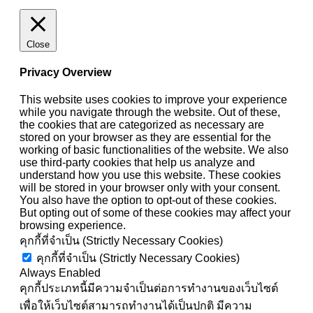
Close
Privacy Overview
This website uses cookies to improve your experience
while you navigate through the website. Out of these,
the cookies that are categorized as necessary are
stored on your browser as they are essential for the
working of basic functionalities of the website. We also
use third-party cookies that help us analyze and
understand how you use this website. These cookies
will be stored in your browser only with your consent.
You also have the option to opt-out of these cookies.
But opting out of some of these cookies may affect your
browsing experience.
คุกกี้ที่จำเป็น (Strictly Necessary Cookies)
คุกกี้ที่จำเป็น (Strictly Necessary Cookies)
Always Enabled
คุกกี้ประเภทนี้มีความจำเป็นต่อการทำงานของเว็บไซต์
เพื่อให้เว็บไซต์สามารถทำงานได้เป็นปกติ มีความ