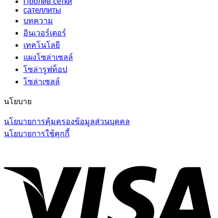
Пролив сетки
сателлиты
บทความ
อินเวอร์เตอร์
เทคโนโลยี
แผงโซล่าเซลล์
โซล่ารูฟท็อป
โซล่าเซลล์
นโยบาย
นโยบายการคุ้มครองข้อมูลส่วนบุคคล
นโยบายการใช้คุกกี้