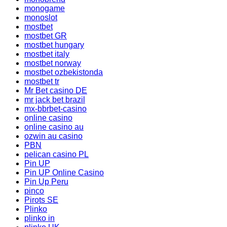
monogame
monoslot
mostbet
mostbet GR
mostbet hungary
mostbet italy
mostbet norway
mostbet ozbekistonda
mostbet tr
Mr Bet casino DE
mr jack bet brazil
mx-bbrbet-casino
online casino
online casino au
ozwin au casino
PBN
pelican casino PL
Pin UP
Pin UP Online Casino
Pin Up Peru
pinco
Pirots SE
Plinko
plinko in