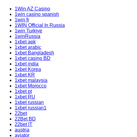
1Win AZ Casino
1win casino spanish
1win fr
1WIN Official In Russia
1win Turkiye
1winRussia
1xbet apk
1xbet arabic
1xbet Bangladesh
1xbet casino BD
1xbet india
1xbet Korea
1xbet KR
1xbet malaysia
1xbet Morocco
1xbet pt
1xbet RU
1xbet russian
1xbet russian1
22bet
22Bet BD
22bet IT
austria
aviator