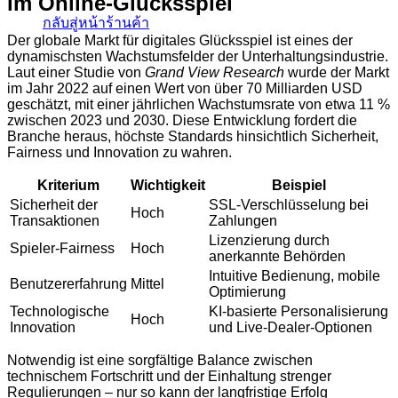
im Online-Glücksspiel
กลับสู่หน้าร้านค้า
Der globale Markt für digitales Glücksspiel ist eines der
dynamischsten Wachstumsfelder der Unterhaltungsindustrie.
Laut einer Studie von
Grand View Research
wurde der Markt
im Jahr 2022 auf einen Wert von über
70 Milliarden USD
geschätzt, mit einer jährlichen Wachstumsrate von etwa 11 %
zwischen 2023 und 2030. Diese Entwicklung fordert die
Branche heraus, höchste Standards hinsichtlich Sicherheit,
Fairness und Innovation zu wahren.
Kriterium
Wichtigkeit
Beispiel
Sicherheit der
SSL-Verschlüsselung bei
Hoch
Transaktionen
Zahlungen
Lizenzierung durch
Spieler-Fairness
Hoch
anerkannte Behörden
Intuitive Bedienung, mobile
Benutzererfahrung
Mittel
Optimierung
Technologische
KI-basierte Personalisierung
Hoch
Innovation
und Live-Dealer-Optionen
Notwendig ist eine sorgfältige Balance zwischen
technischem Fortschritt und der Einhaltung strenger
Regulierungen – nur so kann der langfristige Erfolg