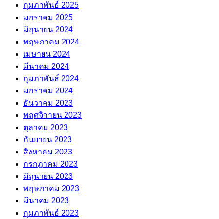
กุมภาพันธ์ 2025
มกราคม 2025
มิถุนายน 2024
พฤษภาคม 2024
เมษายน 2024
มีนาคม 2024
กุมภาพันธ์ 2024
มกราคม 2024
ธันวาคม 2023
พฤศจิกายน 2023
ตุลาคม 2023
กันยายน 2023
สิงหาคม 2023
กรกฎาคม 2023
มิถุนายน 2023
พฤษภาคม 2023
มีนาคม 2023
กุมภาพันธ์ 2023