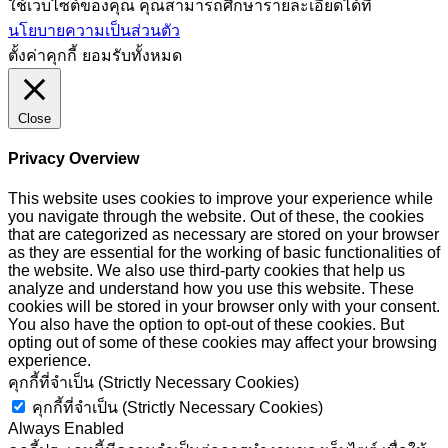
ใช้เว็บไซต์ของคุณ คุณสามารถศึกษารายละเอียดได้ที่
นโยบายความเป็นส่วนตัว
ตั้งค่าคุกกี้
ยอมรับทั้งหมด
Close
Privacy Overview
This website uses cookies to improve your experience while
you navigate through the website. Out of these, the cookies
that are categorized as necessary are stored on your browser
as they are essential for the working of basic functionalities of
the website. We also use third-party cookies that help us
analyze and understand how you use this website. These
cookies will be stored in your browser only with your consent.
You also have the option to opt-out of these cookies. But
opting out of some of these cookies may affect your browsing
experience.
คุกกี้ที่จำเป็น (Strictly Necessary Cookies)
คุกกี้ที่จำเป็น (Strictly Necessary Cookies)
Always Enabled