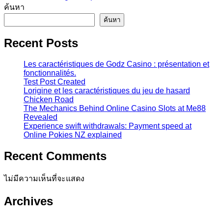
ค้นหา
ค้นหา
Recent Posts
Les caractéristiques de Godz Casino : présentation et
fonctionnalités.
Test Post Created
Lorigine et les caractéristiques du jeu de hasard
Chicken Road
The Mechanics Behind Online Casino Slots at Me88
Revealed
Experience swift withdrawals: Payment speed at
Online Pokies NZ explained
Recent Comments
ไม่มีความเห็นที่จะแสดง
Archives