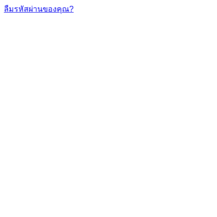
ลืมรหัสผ่านของคุณ?