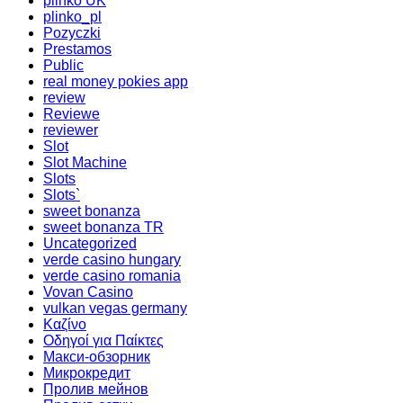
plinko UK
plinko_pl
Pozyczki
Prestamos
Public
real money pokies app
review
Reviewe
reviewer
Slot
Slot Machine
Slots
Slots`
sweet bonanza
sweet bonanza TR
Uncategorized
verde casino hungary
verde casino romania
Vovan Casino
vulkan vegas germany
Καζίνο
Οδηγοί για Παίκτες
Макси-обзорник
Микрокредит
Пролив мейнов