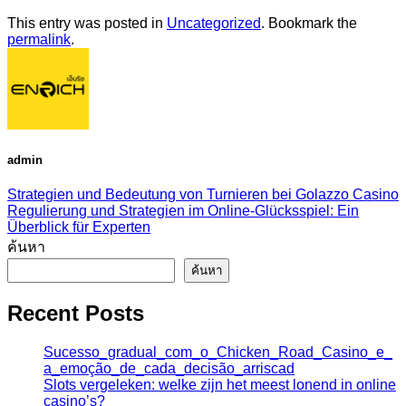
This entry was posted in
Uncategorized
. Bookmark the
permalink
.
admin
Strategien und Bedeutung von Turnieren bei Golazzo Casino
Regulierung und Strategien im Online-Glücksspiel: Ein
Überblick für Experten
ค้นหา
ค้นหา
Recent Posts
Sucesso_gradual_com_o_Chicken_Road_Casino_e_
a_emoção_de_cada_decisão_arriscad
Slots vergeleken: welke zijn het meest lonend in online
casino’s?