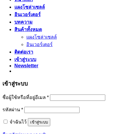
แผงโซล่าเซลล์
อินเวอร์เตอร์
บทความ
สินค้าทั้งหมด
แผงโซล่าเซลล์
อินเวอร์เตอร์
ติดต่อเรา
เข้าสู่ระบบ
Newsletter
เข้าสู่ระบบ
ต้องการ
ชื่อผู้ใช้หรือที่อยู่อีเมล
*
ต้องการ
รหัสผ่าน
*
จำฉันไว้
เข้าสู่ระบบ