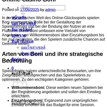
ค้นหา:
Posted on
17/06/2025
by
admin
หน้าหลัก
In der dynamischen Welt des Online-Glücksspiels spielen
Boni eine zentrale Rolle bei der Gestaltung der
แผงโซล่าเซลล์
Spielerfahrung und bei der Bindung der Nutzer an eine
อินเวอร์เตอร์
Plattform. Diese Boni umfassen eine Vielzahl von
Angeboten, von Willkommensboni über Einzahlungsboni bis
บทความ
hin zu Freispielen, die den Spielern zusätzliche Chancen auf
สินค้าทั้งหมด
Gewinne bieten.
แผงโซล่าเซลล์
Arten von Boni und ihre strategische
อินเวอร์เตอร์
Bedeutung
ติดต่อเรา
0
Spielanbieter nutzen unterschiedliche Bonusarten, um ihre
ตะกร้าสินค้า
Zielgruppen anzusprechen und das Spielerlebnis zu
optimieren. Zu den wichtigsten Kategorien gehören:
Willkommensboni:
Diese werden neuen Spielern bei
der Registrierung angeboten und sollen den Einstieg
erleichtern.
Einzahlungsboni:
Ergänzend zum ursprünglichen
ไม่มีสินค้าในตะกร้า
Einsatz erhöhen sie das Budget für eine Session.