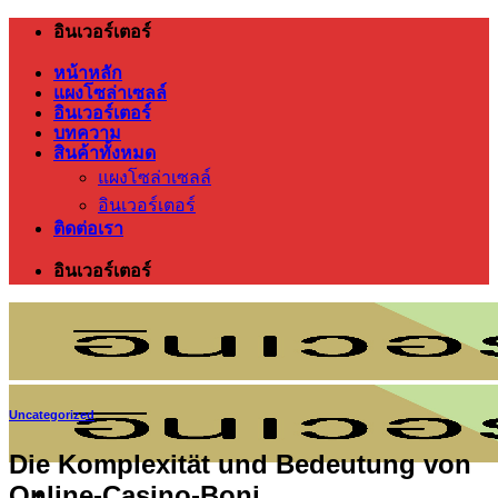
ข้าม
อินเวอร์เตอร์
ไป
หน้าหลัก
ยัง
แผงโซล่าเซลล์
อินเวอร์เตอร์
เนื้อหา
บทความ
สินค้าทั้งหมด
แผงโซล่าเซลล์
อินเวอร์เตอร์
ติดต่อเรา
อินเวอร์เตอร์
Uncategorized
Die Komplexität und Bedeutung von
Online-Casino-Boni