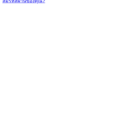
ลืมรหัสผ่านของคุณ?