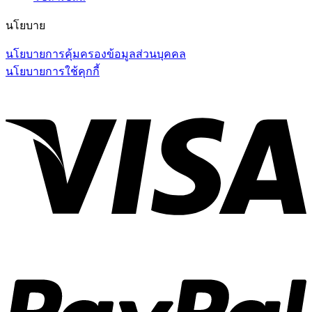
นโยบาย
นโยบายการคุ้มครองข้อมูลส่วนบุคคล
นโยบายการใช้คุกกี้