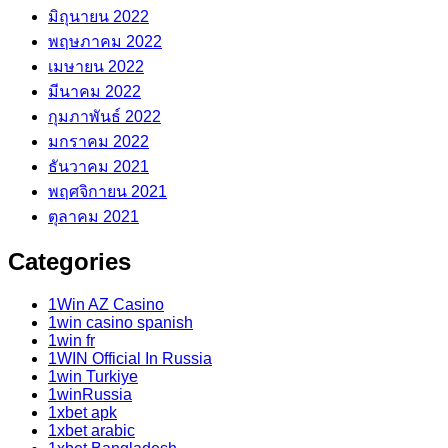
มิถุนายน 2022
พฤษภาคม 2022
เมษายน 2022
มีนาคม 2022
กุมภาพันธ์ 2022
มกราคม 2022
ธันวาคม 2021
พฤศจิกายน 2021
ตุลาคม 2021
Categories
1Win AZ Casino
1win casino spanish
1win fr
1WIN Official In Russia
1win Turkiye
1winRussia
1xbet apk
1xbet arabic