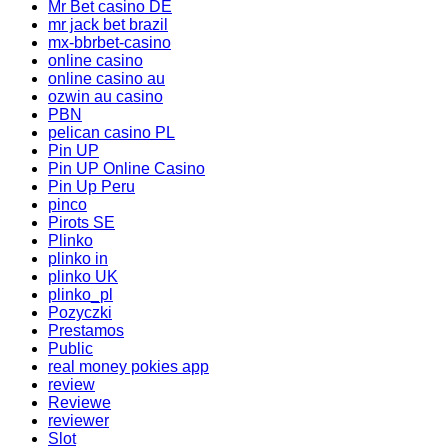
Mr Bet casino DE
mr jack bet brazil
mx-bbrbet-casino
online casino
online casino au
ozwin au casino
PBN
pelican casino PL
Pin UP
Pin UP Online Casino
Pin Up Peru
pinco
Pirots SE
Plinko
plinko in
plinko UK
plinko_pl
Pozyczki
Prestamos
Public
real money pokies app
review
Reviewe
reviewer
Slot