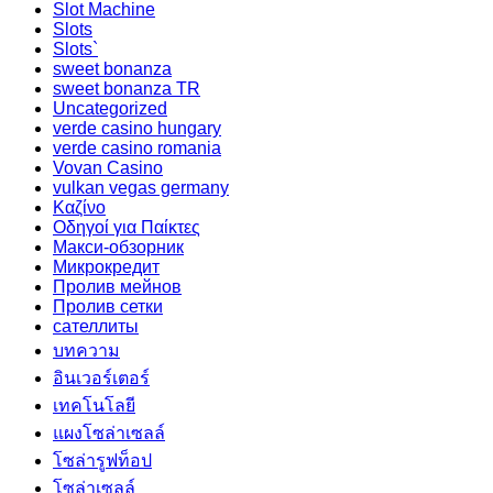
Slot Machine
Slots
Slots`
sweet bonanza
sweet bonanza TR
Uncategorized
verde casino hungary
verde casino romania
Vovan Casino
vulkan vegas germany
Καζίνο
Οδηγοί για Παίκτες
Макси-обзорник
Микрокредит
Пролив мейнов
Пролив сетки
сателлиты
บทความ
อินเวอร์เตอร์
เทคโนโลยี
แผงโซล่าเซลล์
โซล่ารูฟท็อป
โซล่าเซลล์