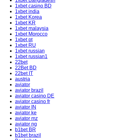
1xbet Bangladesh
1xbet casino BD
1xbet india
1xbet Korea
1xbet KR
1xbet malaysia
1xbet Morocco
1xbet pt
1xbet RU
1xbet russian
1xbet russian1
22bet
22Bet BD
22bet IT
austria
aviator
aviator brazil
aviator casino DE
aviator casino fr
aviator IN
aviator ke
aviator mz
aviator ng
b1bet BR
b1bet brazil