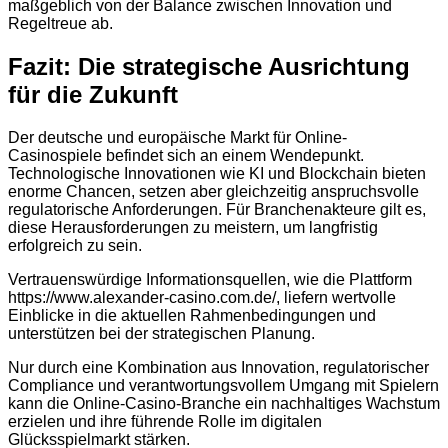
maßgeblich von der Balance zwischen Innovation und
Regeltreue ab.
Fazit: Die strategische Ausrichtung
für die Zukunft
Der deutsche und europäische Markt für Online-
Casinospiele befindet sich an einem Wendepunkt.
Technologische Innovationen wie KI und Blockchain bieten
enorme Chancen, setzen aber gleichzeitig anspruchsvolle
regulatorische Anforderungen. Für Branchenakteure gilt es,
diese Herausforderungen zu meistern, um langfristig
erfolgreich zu sein.
Vertrauenswürdige Informationsquellen, wie die Plattform
https://www.alexander-casino.com.de/, liefern wertvolle
Einblicke in die aktuellen Rahmenbedingungen und
unterstützen bei der strategischen Planung.
Nur durch eine Kombination aus Innovation, regulatorischer
Compliance und verantwortungsvollem Umgang mit Spielern
kann die Online-Casino-Branche ein nachhaltiges Wachstum
erzielen und ihre führende Rolle im digitalen
Glücksspielmarkt stärken.