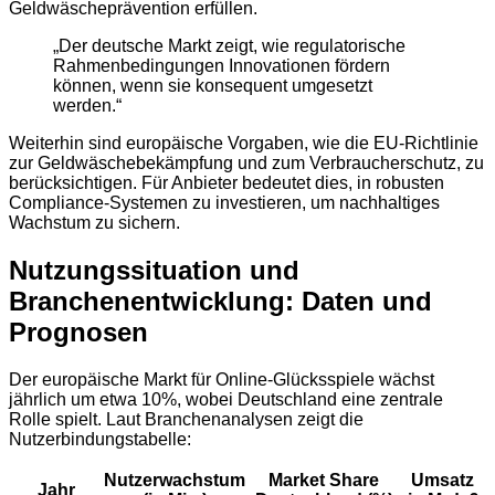
Geldwäscheprävention erfüllen.
„Der deutsche Markt zeigt, wie regulatorische
Rahmenbedingungen Innovationen fördern
können, wenn sie konsequent umgesetzt
werden.“
Weiterhin sind europäische Vorgaben, wie die EU-Richtlinie
zur Geldwäschebekämpfung und zum Verbraucherschutz, zu
berücksichtigen. Für Anbieter bedeutet dies, in robusten
Compliance-Systemen zu investieren, um nachhaltiges
Wachstum zu sichern.
Nutzungssituation und
Branchenentwicklung: Daten und
Prognosen
Der europäische Markt für Online-Glücksspiele wächst
jährlich um etwa 10%, wobei Deutschland eine zentrale
Rolle spielt. Laut Branchenanalysen zeigt die
Nutzerbindungstabelle:
Nutzerwachstum
Market Share
Umsatz
Jahr