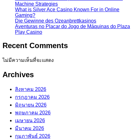
Machine Strategies
What is Silver Ace Casino Known For in Online
Gaming?
Die Gewinne des Ozeanbrettkasinos
Aventuras no Placar do Jogo de Máquinas do Plaza
Play Casino
Recent Comments
ไม่มีความเห็นที่จะแสดง
Archives
สิงหาคม 2026
กรกฎาคม 2026
มิถุนายน 2026
พฤษภาคม 2026
เมษายน 2026
มีนาคม 2026
กุมภาพันธ์ 2026