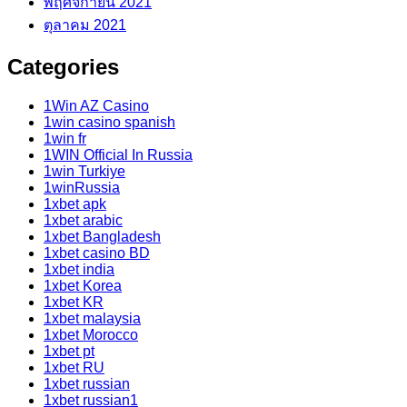
พฤศจิกายน 2021
ตุลาคม 2021
Categories
1Win AZ Casino
1win casino spanish
1win fr
1WIN Official In Russia
1win Turkiye
1winRussia
1xbet apk
1xbet arabic
1xbet Bangladesh
1xbet casino BD
1xbet india
1xbet Korea
1xbet KR
1xbet malaysia
1xbet Morocco
1xbet pt
1xbet RU
1xbet russian
1xbet russian1