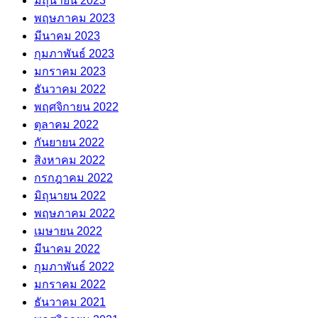
มิถุนายน 2023
พฤษภาคม 2023
มีนาคม 2023
กุมภาพันธ์ 2023
มกราคม 2023
ธันวาคม 2022
พฤศจิกายน 2022
ตุลาคม 2022
กันยายน 2022
สิงหาคม 2022
กรกฎาคม 2022
มิถุนายน 2022
พฤษภาคม 2022
เมษายน 2022
มีนาคม 2022
กุมภาพันธ์ 2022
มกราคม 2022
ธันวาคม 2021