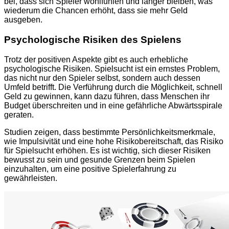
bei, dass sich Spieler wohlfühlen und länger bleiben, was
wiederum die Chancen erhöht, dass sie mehr Geld
ausgeben.
Psychologische Risiken des Spielens
Trotz der positiven Aspekte gibt es auch erhebliche
psychologische Risiken. Spielsucht ist ein ernstes Problem,
das nicht nur den Spieler selbst, sondern auch dessen
Umfeld betrifft. Die Verführung durch die Möglichkeit, schnell
Geld zu gewinnen, kann dazu führen, dass Menschen ihr
Budget überschreiten und in eine gefährliche Abwärtsspirale
geraten.
Studien zeigen, dass bestimmte Persönlichkeitsmerkmale,
wie Impulsivität und eine hohe Risikobereitschaft, das Risiko
für Spielsucht erhöhen. Es ist wichtig, sich dieser Risiken
bewusst zu sein und gesunde Grenzen beim Spielen
einzuhalten, um eine positive Spielerfahrung zu
gewährleisten.