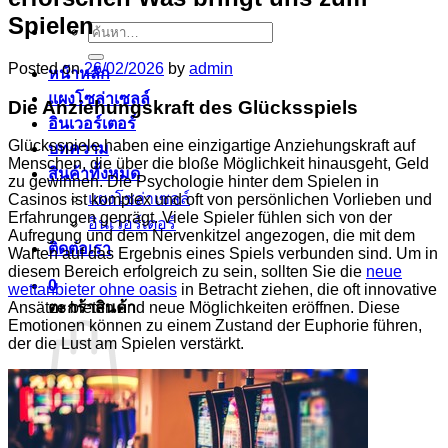
Spielen
ค้นหา:
Posted on
26/02/2026
by
admin
หน้าหลัก
แผงโซล่าเซลล์
Die Anziehungskraft des Glücksspiels
อินเวอร์เตอร์
Glücksspiele haben eine einzigartige Anziehungskraft auf
บทความ
Menschen, die über die bloße Möglichkeit hinausgeht, Geld
สินค้าทั้งหมด
zu gewinnen. Die Psychologie hinter dem Spielen in
แผงโซล่าเซลล์
Casinos ist komplex und oft von persönlichen Vorlieben und
Erfahrungen geprägt. Viele Spieler fühlen sich von der
อินเวอร์เตอร์
Aufregung und dem Nervenkitzel angezogen, die mit dem
ติดต่อเรา
Warten auf das Ergebnis eines Spiels verbunden sind. Um in
diesem Bereich erfolgreich zu sein, sollten Sie die
neue
0
wettanbieter ohne oasis
in Betracht ziehen, die oft innovative
ตะกร้าสินค้า
Ansätze bieten und neue Möglichkeiten eröffnen. Diese
Emotionen können zu einem Zustand der Euphorie führen,
der die Lust am Spielen verstärkt.
ไม่มีสินค้าในตะกร้า