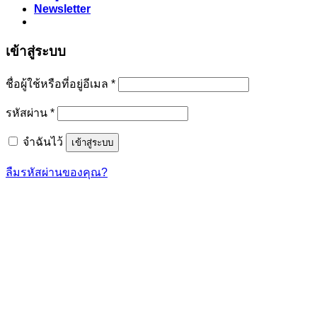
Newsletter
เข้าสู่ระบบ
ต้องการ
ชื่อผู้ใช้หรือที่อยู่อีเมล
*
ต้องการ
รหัสผ่าน
*
จำฉันไว้
เข้าสู่ระบบ
ลืมรหัสผ่านของคุณ?