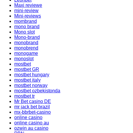
Maxi reviewe
mini-review
Mini-reviews
mombrand
mono brand
Mono slot
Mono-brand
monobrand
monobrend
monogame
monoslot
mostbet
mostbet GR
mostbet hungary
mostbet italy
mostbet norway
mostbet ozbekistonda
mostbet tr
Mr Bet casino DE
mr jack bet brazil
mx-bbrbet-casino
online casino
online casino au
ozwin au casino