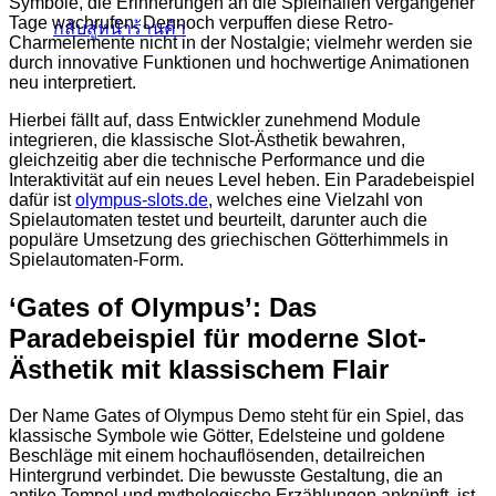
Symbole, die Erinnerungen an die Spielhallen vergangener
Tage wachrufen. Dennoch verpuffen diese Retro-
กลับสู่หน้าร้านค้า
Charmelemente nicht in der Nostalgie; vielmehr werden sie
durch innovative Funktionen und hochwertige Animationen
neu interpretiert.
Hierbei fällt auf, dass Entwickler zunehmend Module
integrieren, die klassische Slot-Ästhetik bewahren,
gleichzeitig aber die technische Performance und die
Interaktivität auf ein neues Level heben. Ein Paradebeispiel
dafür ist
olympus-slots.de
, welches eine Vielzahl von
Spielautomaten testet und beurteilt, darunter auch die
populäre Umsetzung des griechischen Götterhimmels in
Spielautomaten-Form.
‘Gates of Olympus’: Das
Paradebeispiel für moderne Slot-
Ästhetik mit klassischem Flair
Der Name Gates of Olympus Demo steht für ein Spiel, das
klassische Symbole wie Götter, Edelsteine und goldene
Beschläge mit einem hochauflösenden, detailreichen
Hintergrund verbindet. Die bewusste Gestaltung, die an
antike Tempel und mythologische Erzählungen anknüpft, ist