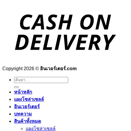
Copyright 2026 ©
อินเวอร์เตอร์.com
ค้นหา:
หน้าหลัก
แผงโซล่าเซลล์
อินเวอร์เตอร์
บทความ
สินค้าทั้งหมด
แผงโซล่าเซลล์