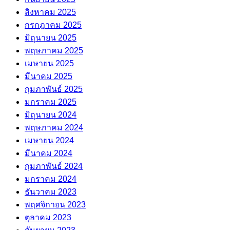
สิงหาคม 2025
กรกฎาคม 2025
มิถุนายน 2025
พฤษภาคม 2025
เมษายน 2025
มีนาคม 2025
กุมภาพันธ์ 2025
มกราคม 2025
มิถุนายน 2024
พฤษภาคม 2024
เมษายน 2024
มีนาคม 2024
กุมภาพันธ์ 2024
มกราคม 2024
ธันวาคม 2023
พฤศจิกายน 2023
ตุลาคม 2023