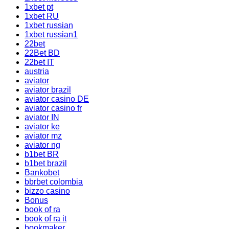
1xbet pt
1xbet RU
1xbet russian
1xbet russian1
22bet
22Bet BD
22bet IT
austria
aviator
aviator brazil
aviator casino DE
aviator casino fr
aviator IN
aviator ke
aviator mz
aviator ng
b1bet BR
b1bet brazil
Bankobet
bbrbet colombia
bizzo casino
Bonus
book of ra
book of ra it
bookmaker