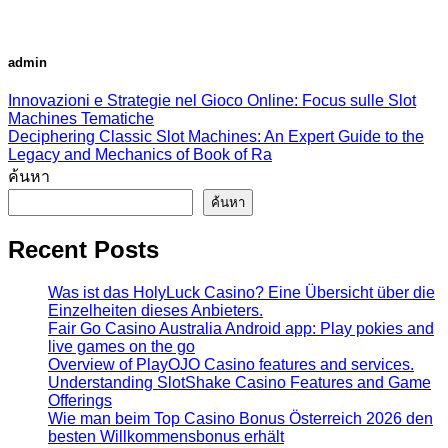
admin
Innovazioni e Strategie nel Gioco Online: Focus sulle Slot
Machines Tematiche
Deciphering Classic Slot Machines: An Expert Guide to the
Legacy and Mechanics of Book of Ra
ค้นหา
ค้นหา
Recent Posts
Was ist das HolyLuck Casino? Eine Übersicht über die
Einzelheiten dieses Anbieters.
Fair Go Casino Australia Android app: Play pokies and
live games on the go
Overview of PlayOJO Casino features and services.
Understanding SlotShake Casino Features and Game
Offerings
Wie man beim Top Casino Bonus Österreich 2026 den
besten Willkommensbonus erhält