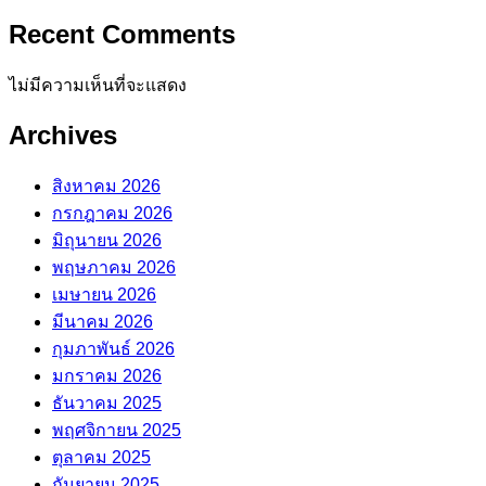
Recent Comments
ไม่มีความเห็นที่จะแสดง
Archives
สิงหาคม 2026
กรกฎาคม 2026
มิถุนายน 2026
พฤษภาคม 2026
เมษายน 2026
มีนาคม 2026
กุมภาพันธ์ 2026
มกราคม 2026
ธันวาคม 2025
พฤศจิกายน 2025
ตุลาคม 2025
กันยายน 2025