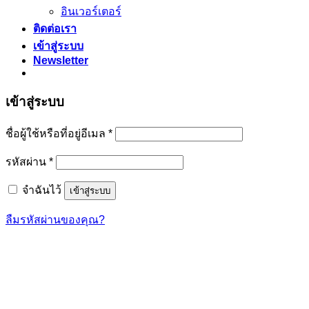
อินเวอร์เตอร์
ติดต่อเรา
เข้าสู่ระบบ
Newsletter
เข้าสู่ระบบ
ต้องการ
ชื่อผู้ใช้หรือที่อยู่อีเมล
*
ต้องการ
รหัสผ่าน
*
จำฉันไว้
เข้าสู่ระบบ
ลืมรหัสผ่านของคุณ?