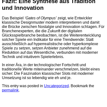
Fazit: Eine Synthese aus Tradition
und Innovation
Das Beispiel
‘Gates of Olympus’
zeigt, wie Entwickler
klassische Designmuster modern interpretieren und damit
die Brücke zwischen Nostalgie und Innovation schlagen. Für
Branchenexperten, die die Zukunft der digitalen
Glücksspielbranche beobachten, ist die Weiterentwicklung
solcher Spiele ein Indikator für eine Trendwende: Statt
ausschließlich auf hyperrealistische oder hyperkomplexe
Spiele zu setzen, setzen Anbieter zunehmend auf die
Reduktion auf das Wesentliche, verbunden mit moderner
Technik und intuitivem Spielerlebnis.
In einer Ära, in der technologischer Fortschritt und
traditionelle Werte miteinander verschmelzen, bleibt eines
sicher: Die Faszination klassischer Slots mit moderner
Umsetzung ist so lebendig wie eh und je.
This entry was posted in
Uncategorized
. Bookmark the
permalink
.