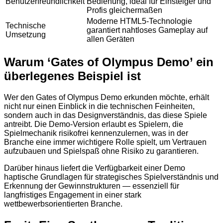
Benutzerfreundlichkeit
Bedienung, ideal für Einsteiger und
Profis gleichermaßen
Moderne HTML5-Technologie
Technische
garantiert nahtloses Gameplay auf
Umsetzung
allen Geräten
Warum ‘Gates of Olympus Demo’ ein
überlegenes Beispiel ist
Wer den Gates of Olympus Demo erkunden möchte, erhält
nicht nur einen Einblick in die technischen Feinheiten,
sondern auch in das Designverständnis, das diese Spiele
antreibt. Die Demo-Version erlaubt es Spielern, die
Spielmechanik risikofrei kennenzulernen, was in der
Branche eine immer wichtigere Rolle spielt, um Vertrauen
aufzubauen und Spielspaß ohne Risiko zu garantieren.
Darüber hinaus liefert die Verfügbarkeit einer Demo
haptische Grundlagen für strategisches Spielverständnis und
Erkennung der Gewinnstrukturen — essenziell für
langfristiges Engagement in einer stark
wettbewerbsorientierten Branche.