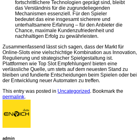
fortschrittlichere Technologien geprägt sind, bleibt
das Verständnis für die zugrundeliegenden
Mechanismen essenziell. Für den Spieler
bedeutet das eine insgesamt sicherere und
unterhaltsamere Erfahrung – für den Anbieter die
Chance, maximale Kundenzufriedenheit und
nachhaltigen Erfolg zu gewährleisten.
Zusammenfassend lässt sich sagen, dass der Markt für
Online-Slots eine vielschichtige Kombination aus Innovation,
Regulierung und strategischer Spielgestaltung ist.
Plattformen wie Top Slot Empfehlungen! bieten eine
verlässliche Quelle, um stets auf dem neuesten Stand zu
bleiben und fundierte Entscheidungen beim Spielen oder bei
der Entwicklung neuer Automaten zu treffen.
This entry was posted in
Uncategorized
. Bookmark the
permalink
.
admin