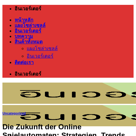
ข้าม
อินเวอร์เตอร์
ไป
หน้าหลัก
ยัง
แผงโซล่าเซลล์
อินเวอร์เตอร์
เนื้อหา
บทความ
สินค้าทั้งหมด
แผงโซล่าเซลล์
อินเวอร์เตอร์
ติดต่อเรา
อินเวอร์เตอร์
Uncategorized
Die Zukunft der Online
Spielautomaten: Strategien, Trends