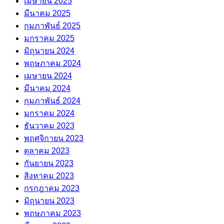
เมษายน 2025
มีนาคม 2025
กุมภาพันธ์ 2025
มกราคม 2025
มิถุนายน 2024
พฤษภาคม 2024
เมษายน 2024
มีนาคม 2024
กุมภาพันธ์ 2024
มกราคม 2024
ธันวาคม 2023
พฤศจิกายน 2023
ตุลาคม 2023
กันยายน 2023
สิงหาคม 2023
กรกฎาคม 2023
มิถุนายน 2023
พฤษภาคม 2023