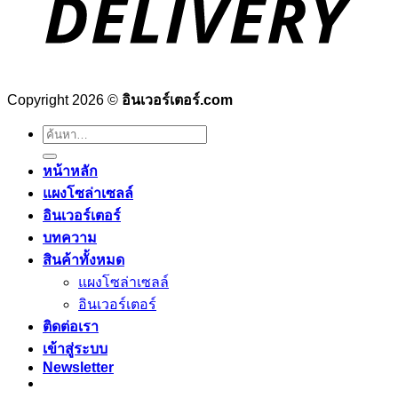
Copyright 2026 ©
อินเวอร์เตอร์.com
ค้นหา:
หน้าหลัก
แผงโซล่าเซลล์
อินเวอร์เตอร์
บทความ
สินค้าทั้งหมด
แผงโซล่าเซลล์
อินเวอร์เตอร์
ติดต่อเรา
เข้าสู่ระบบ
Newsletter