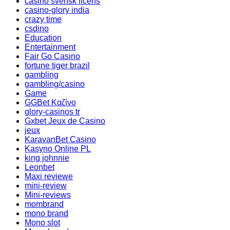
casino svensk licens
casino-glory india
crazy time
csdino
Education
Entertainment
Fair Go Casino
fortune tiger brazil
gambling
gambling/casino
Game
GGBet Καζίνο
glory-casinos tr
Gxbet Jeux de Casino
jeux
KaravanBet Casino
Kasyno Online PL
king johnnie
Leonbet
Maxi reviewe
mini-review
Mini-reviews
mombrand
mono brand
Mono slot