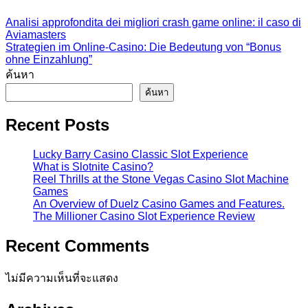
Analisi approfondita dei migliori crash game online: il caso di
Aviamasters
Strategien im Online-Casino: Die Bedeutung von “Bonus
ohne Einzahlung”
ค้นหา
ค้นหา
Recent Posts
Lucky Barry Casino Classic Slot Experience
What is Slotnite Casino?
Reel Thrills at the Stone Vegas Casino Slot Machine
Games
An Overview of Duelz Casino Games and Features.
The Millioner Casino Slot Experience Review
Recent Comments
ไม่มีความเห็นที่จะแสดง