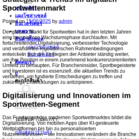
Sportwettenmarkt
หน้าหลัก
แผงโซล่าเซลล์
Posted on
15/06/2025
by
admin
อินเวอร์เตอร์
บทความ
Der globale Markt für Sportwetten hat in den letzten Jahren
eine beispiellose Wachstumsphase durchlaufen. Mit
สินค้าทั้งหมด
fortschreitender Digitalisierung, verbesserter Technologie
แผงโซล่าเซลล์
und veränderten regulatorischen Rahmenbedingungen
entwickeln sich die Strategien der Anbieter ständig weiter,
อินเวอร์เตอร์
um ihre Position in einem zunehmend konkurrenzorientierten
ติดต่อเรา
Umfeld zu behaupten. Für Brancheninsider, Sportbegeisterte
und Investoren ist es essenziell, die aktuellen Trends zu
0
verstehen, um fundierte Entscheidungen zu treffen und
ตะกร้าสินค้า
zukünftige Entwicklungen zu antizipieren.
Digitalisierung und Innovationen im
Sportwetten-Segment
Das Fundament des modernen Sportwettmarktes bildet die
ไม่มีสินค้าในตะกร้า
Digitalisierung. Von mobilen Apps über KI-gesteuerte
Wettplattformen bis hin zu personalisierten
กลับสู่หน้าร้านค้า
Nutzererlebnissen – die Innovationen verändern die Branche