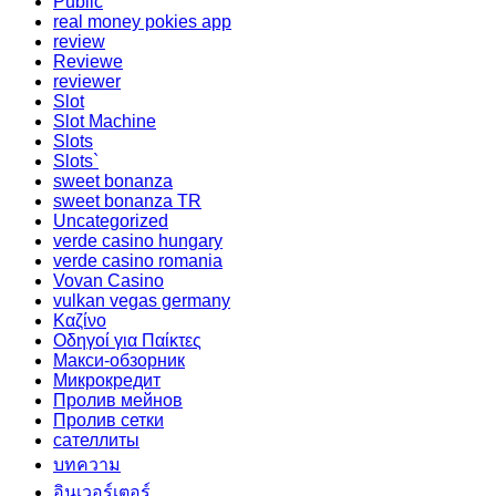
Public
real money pokies app
review
Reviewe
reviewer
Slot
Slot Machine
Slots
Slots`
sweet bonanza
sweet bonanza TR
Uncategorized
verde casino hungary
verde casino romania
Vovan Casino
vulkan vegas germany
Καζίνο
Οδηγοί για Παίκτες
Макси-обзорник
Микрокредит
Пролив мейнов
Пролив сетки
сателлиты
บทความ
อินเวอร์เตอร์