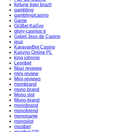
fortune tiger brazil
gambling
gambling/casino
Game
GGBet Καζίνο
glory-casinos tr
Gxbet Jeux de Casino
jeux
KaravanBet Casino
Kasyno Online PL
king johnnie
Leonbet
Maxi reviewe
mini-review
Mini-reviews
mombrand
mono brand
Mono slot
Mono-brand
monobrand
monobrend
monogame
monoslot
mostbet
mostbet GR