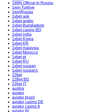
1WIN Official In Russia
1win Turkiye
1winRussia
1xbet apk
1xbet arabic
1xbet Bangladesh
1xbet casino BD
1xbet india
1xbet Korea
1xbet KR
1xbet malaysia
1xbet Morocco
1xbet pt
1xbet RU
1xbet russian
1xbet russian1
22bet
22Bet BD
22bet IT
austria
aviator
aviator brazil
aviator casino DE
aviator casino fr
aviator IN