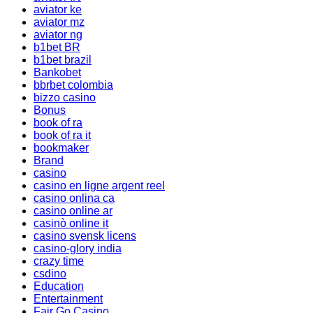
aviator ke
aviator mz
aviator ng
b1bet BR
b1bet brazil
Bankobet
bbrbet colombia
bizzo casino
Bonus
book of ra
book of ra it
bookmaker
Brand
casino
casino en ligne argent reel
casino onlina ca
casino online ar
casinò online it
casino svensk licens
casino-glory india
crazy time
csdino
Education
Entertainment
Fair Go Casino