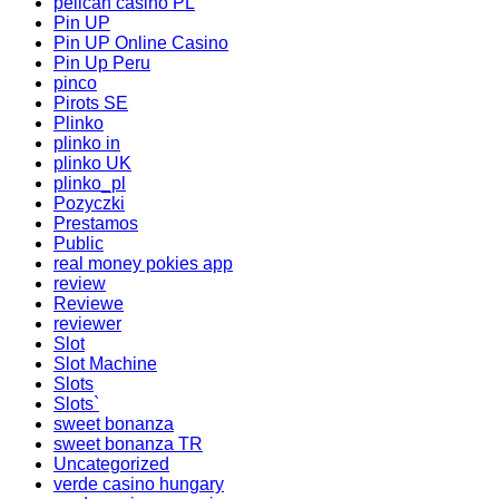
pelican casino PL
Pin UP
Pin UP Online Casino
Pin Up Peru
pinco
Pirots SE
Plinko
plinko in
plinko UK
plinko_pl
Pozyczki
Prestamos
Public
real money pokies app
review
Reviewe
reviewer
Slot
Slot Machine
Slots
Slots`
sweet bonanza
sweet bonanza TR
Uncategorized
verde casino hungary