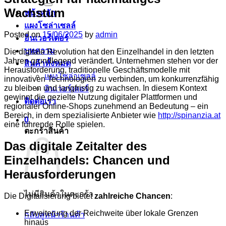
Wachstum
หน้าหลัก
แผงโซล่าเซลล์
Posted on
15/06/2025
by
admin
อินเวอร์เตอร์
บทความ
Die digitale Revolution hat den Einzelhandel in den letzten
Jahren grundlegend verändert. Unternehmen stehen vor der
สินค้าทั้งหมด
Herausforderung, traditionelle Geschäftsmodelle mit
แผงโซล่าเซลล์
innovativen Technologien zu verbinden, um konkurrenzfähig
zu bleiben und langfristig zu wachsen. In diesem Kontext
อินเวอร์เตอร์
gewinnt die gezielte Nutzung digitaler Plattformen und
ติดต่อเรา
regionaler Online-Shops zunehmend an Bedeutung – ein
Bereich, in dem spezialisierte Anbieter wie
http://spinanzia.at
0
eine führende Rolle spielen.
ตะกร้าสินค้า
Das digitale Zeitalter des
Einzelhandels: Chancen und
Herausforderungen
ไม่มีสินค้าในตะกร้า
Die Digitalisierung bietet
zahlreiche Chancen
:
Erweiterung der Reichweite über lokale Grenzen
กลับสู่หน้าร้านค้า
hinaus