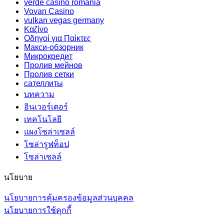
verde casino romania
Vovan Casino
vulkan vegas germany
Καζίνο
Οδηγοί για Παίκτες
Макси-обзорник
Микрокредит
Пролив мейнов
Пролив сетки
сателлиты
บทความ
อินเวอร์เตอร์
เทคโนโลยี
แผงโซล่าเซลล์
โซล่ารูฟท็อป
โซล่าเซลล์
นโยบาย
นโยบายการคุ้มครองข้อมูลส่วนบุคคล
นโยบายการใช้คุกกี้