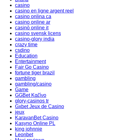
casino
casino en ligne argent reel
casino onlina ca
casino online ar
casinò online it
casino svensk licens
casino-glory india
crazy time
csdino
Education
Entertainment
Fair Go Casino
fortune tiger brazil
gambling
gambling/casino
Game
GGBet Καζίνο
glory-casinos tr
Gxbet Jeux de Casino
jeux
KaravanBet Casino
Kasyno Online PL
king johnnie
Leonbet