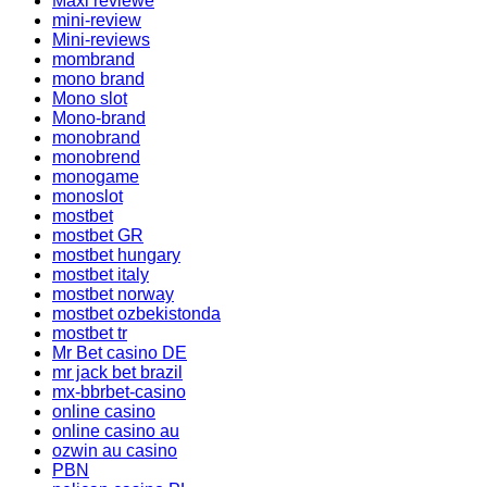
Maxi reviewe
mini-review
Mini-reviews
mombrand
mono brand
Mono slot
Mono-brand
monobrand
monobrend
monogame
monoslot
mostbet
mostbet GR
mostbet hungary
mostbet italy
mostbet norway
mostbet ozbekistonda
mostbet tr
Mr Bet casino DE
mr jack bet brazil
mx-bbrbet-casino
online casino
online casino au
ozwin au casino
PBN