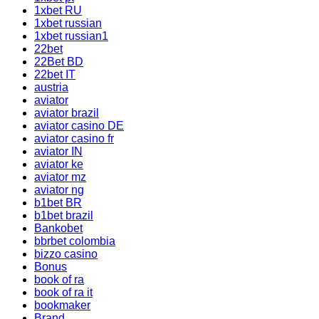
1xbet RU
1xbet russian
1xbet russian1
22bet
22Bet BD
22bet IT
austria
aviator
aviator brazil
aviator casino DE
aviator casino fr
aviator IN
aviator ke
aviator mz
aviator ng
b1bet BR
b1bet brazil
Bankobet
bbrbet colombia
bizzo casino
Bonus
book of ra
book of ra it
bookmaker
Brand