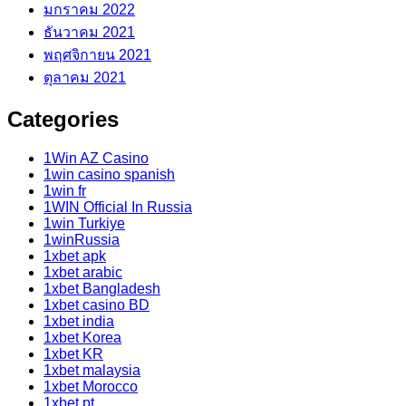
มกราคม 2022
ธันวาคม 2021
พฤศจิกายน 2021
ตุลาคม 2021
Categories
1Win AZ Casino
1win casino spanish
1win fr
1WIN Official In Russia
1win Turkiye
1winRussia
1xbet apk
1xbet arabic
1xbet Bangladesh
1xbet casino BD
1xbet india
1xbet Korea
1xbet KR
1xbet malaysia
1xbet Morocco
1xbet pt