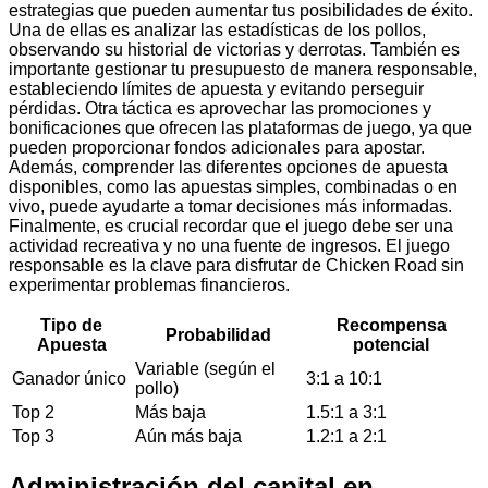
estrategias que pueden aumentar tus posibilidades de éxito.
Una de ellas es analizar las estadísticas de los pollos,
observando su historial de victorias y derrotas. También es
importante gestionar tu presupuesto de manera responsable,
estableciendo límites de apuesta y evitando perseguir
pérdidas. Otra táctica es aprovechar las promociones y
bonificaciones que ofrecen las plataformas de juego, ya que
pueden proporcionar fondos adicionales para apostar.
Además, comprender las diferentes opciones de apuesta
disponibles, como las apuestas simples, combinadas o en
vivo, puede ayudarte a tomar decisiones más informadas.
Finalmente, es crucial recordar que el juego debe ser una
actividad recreativa y no una fuente de ingresos. El juego
responsable es la clave para disfrutar de Chicken Road sin
experimentar problemas financieros.
Tipo de
Recompensa
Probabilidad
Apuesta
potencial
Variable (según el
Ganador único
3:1 a 10:1
pollo)
Top 2
Más baja
1.5:1 a 3:1
Top 3
Aún más baja
1.2:1 a 2:1
Administración del capital en