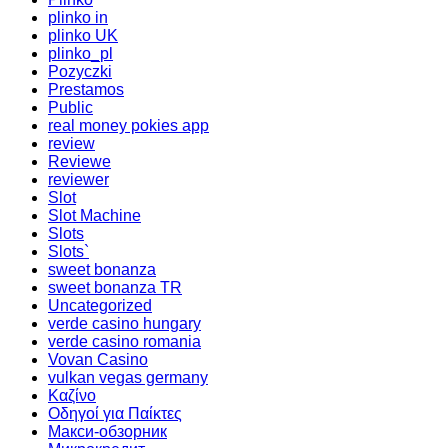
plinko in
plinko UK
plinko_pl
Pozyczki
Prestamos
Public
real money pokies app
review
Reviewe
reviewer
Slot
Slot Machine
Slots
Slots`
sweet bonanza
sweet bonanza TR
Uncategorized
verde casino hungary
verde casino romania
Vovan Casino
vulkan vegas germany
Καζίνο
Οδηγοί για Παίκτες
Макси-обзорник