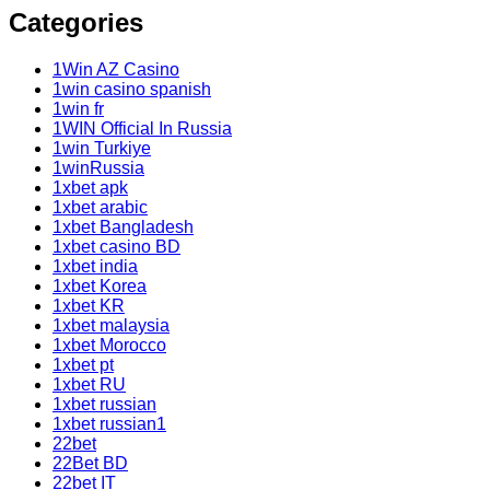
Categories
1Win AZ Casino
1win casino spanish
1win fr
1WIN Official In Russia
1win Turkiye
1winRussia
1xbet apk
1xbet arabic
1xbet Bangladesh
1xbet casino BD
1xbet india
1xbet Korea
1xbet KR
1xbet malaysia
1xbet Morocco
1xbet pt
1xbet RU
1xbet russian
1xbet russian1
22bet
22Bet BD
22bet IT