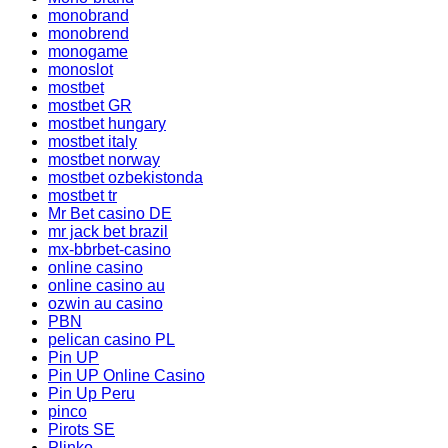
monobrand
monobrend
monogame
monoslot
mostbet
mostbet GR
mostbet hungary
mostbet italy
mostbet norway
mostbet ozbekistonda
mostbet tr
Mr Bet casino DE
mr jack bet brazil
mx-bbrbet-casino
online casino
online casino au
ozwin au casino
PBN
pelican casino PL
Pin UP
Pin UP Online Casino
Pin Up Peru
pinco
Pirots SE
Plinko