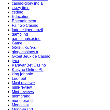
casino-glory india
crazy time
csdino
Education
Entertainment
Fair Go Casino
fortune tiger brazil
gambling
gambling/casino
Game
GGBet Καζίνο
glory-casinos tr
Gxbet Jeux de Casino
jeux
KaravanBet Casino
Kasyno Online PL
king johnnie
Leonbet
Maxi reviewe
mini-review
Mini-reviews
mombrand
mono brand
Mono slot
Mono-brand