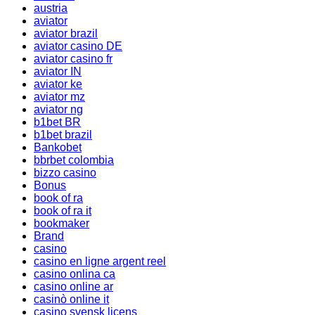
austria
aviator
aviator brazil
aviator casino DE
aviator casino fr
aviator IN
aviator ke
aviator mz
aviator ng
b1bet BR
b1bet brazil
Bankobet
bbrbet colombia
bizzo casino
Bonus
book of ra
book of ra it
bookmaker
Brand
casino
casino en ligne argent reel
casino onlina ca
casino online ar
casinò online it
casino svensk licens