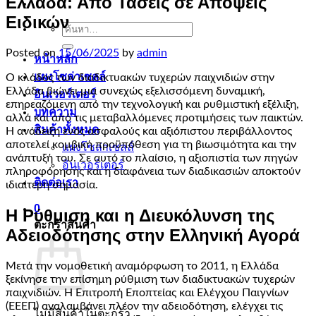
Ελλάδα: Από Τάσεις σε Απόψεις
Ειδικών
ค้นหา:
Posted on
15/06/2025
by
admin
หน้าหลัก
แผงโซล่าเซลล์
Ο κλάδος των διαδικτυακών τυχερών παιχνιδιών στην
Ελλάδα βιώνει μια συνεχώς εξελισσόμενη δυναμική,
อินเวอร์เตอร์
επηρεαζόμενη από την τεχνολογική και ρυθμιστική εξέλιξη,
บทความ
αλλά και από τις μεταβαλλόμενες προτιμήσεις των παικτών.
สินค้าทั้งหมด
Η ανάδειξη ενός ασφαλούς και αξιόπιστου περιβάλλοντος
αποτελεί κομβική προϋπόθεση για τη βιωσιμότητα και την
แผงโซล่าเซลล์
ανάπτυξή του. Σε αυτό το πλαίσιο, η αξιοπιστία των πηγών
อินเวอร์เตอร์
πληροφόρησης και η διαφάνεια των διαδικασιών αποκτούν
ติดต่อเรา
ιδιαίτερη σημασία.
0
H Ρύθμιση και η Διευκόλυνση της
ตะกร้าสินค้า
Αδειοδότησης στην Ελληνική Αγορά
Μετά την νομοθετική αναμόρφωση το 2011, η Ελλάδα
ξεκίνησε την επίσημη ρύθμιση των διαδικτυακών τυχερών
παιχνιδιών. Η Επιτροπή Εποπτείας και Ελέγχου Παιγνίων
(ΕΕΕΠ) αναλαμβάνει πλέον την αδειοδότηση, ελέγχει τις
ไม่มีสินค้าในตะกร้า