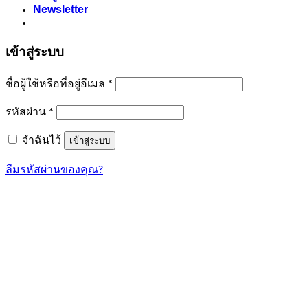
Newsletter
เข้าสู่ระบบ
ต้องการ
ชื่อผู้ใช้หรือที่อยู่อีเมล
*
ต้องการ
รหัสผ่าน
*
จำฉันไว้
เข้าสู่ระบบ
ลืมรหัสผ่านของคุณ?