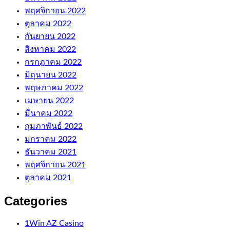
พฤศจิกายน 2022
ตุลาคม 2022
กันยายน 2022
สิงหาคม 2022
กรกฎาคม 2022
มิถุนายน 2022
พฤษภาคม 2022
เมษายน 2022
มีนาคม 2022
กุมภาพันธ์ 2022
มกราคม 2022
ธันวาคม 2021
พฤศจิกายน 2021
ตุลาคม 2021
Categories
1Win AZ Casino