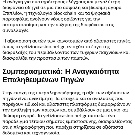
Η ανάγκη για αυστηρότερους ελέγχους και μεγαλύτερη
διαφάνεια οδηγεί σε μια πιο ασφαλή και βιώσιμη αγορά.
Επιπλέον, η τεχνολογία blockchain και τα ψηφιακά
πορτοφόλια ανοίγουν νέους ορίζοντες για την
αυτοματοποίηση και την αύξηση της διαφάνειας στις
συναλλαγές.
Η αξιοποίηση αυτών των καινοτομιών από αξιόπιστες πηγές,
όπως το yetizinocasino.net.gr, ενισχύει το έργο της
διαφύλαξης του περιβάλλοντος των τυχερών παιχνιδιών και
διασφαλίζει την προστασία των παικτών.
Συμπερασματικά: Η Αναγκαιότητα
Επαληθευμένων Πηγών
Στην εποχή της υπερπληροφόρησης, η αξία των αξιόπιστων
πηγών είναι ανεκτίμητη. Τα στοιχεία και οι αναλύσεις που
παρέχουν ειδικοί και αξιόπιστες πλατφόρμες διαμορφώνουν
την αντίληψη των παικτών και συμβάλλουν σε μια υγιή και
βιώσιμη αγορά. Το yetizinocasino.net.gr αποτελεί ένα
παράδειγμα τέτοιου σήματος εμπιστοσύνης, διασφαλίζοντας
ότι η πληροφόρηση που παρέχει στηρίζεται σε αξιόπιστα
δεδομένα και τεχνογνωσία.