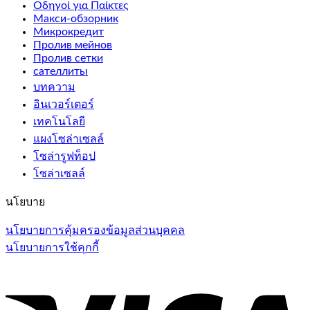
Οδηγοί για Παίκτες
Макси-обзорник
Микрокредит
Пролив мейнов
Пролив сетки
сателлиты
บทความ
อินเวอร์เตอร์
เทคโนโลยี
แผงโซล่าเซลล์
โซล่ารูฟท็อป
โซล่าเซลล์
นโยบาย
นโยบายการคุ้มครองข้อมูลส่วนบุคคล
นโยบายการใช้คุกกี้