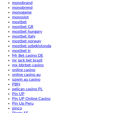
monobrand
monobrend
monogame
monoslot
mostbet
mostbet GR
mostbet hungary
mostbet italy
mostbet norway
mostbet ozbekistonda
mostbet tr
Mr Bet casino DE
mr jack bet brazil
mx-bbrbet-casino
online casino
online casino au
ozwin au casino
PBN
pelican casino PL
Pin UP
Pin UP Online Casino
Pin Up Peru
pinco
Pirots SE