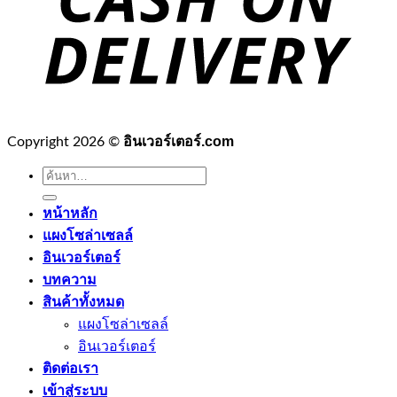
อินเวอร์เตอร์.com
Copyright 2026 ©
ค้นหา:
หน้าหลัก
แผงโซล่าเซลล์
อินเวอร์เตอร์
บทความ
สินค้าทั้งหมด
แผงโซล่าเซลล์
อินเวอร์เตอร์
ติดต่อเรา
เข้าสู่ระบบ