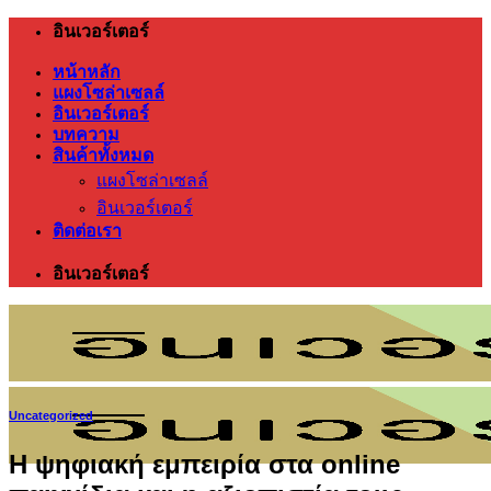
ข้าม
อินเวอร์เตอร์
ไป
หน้าหลัก
ยัง
แผงโซล่าเซลล์
เนื้อหา
อินเวอร์เตอร์
บทความ
สินค้าทั้งหมด
แผงโซล่าเซลล์
อินเวอร์เตอร์
ติดต่อเรา
อินเวอร์เตอร์
Uncategorized
Η ψηφιακή εμπειρία στα online