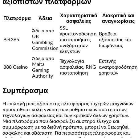
αξιόπιστων πλατφορμών
Χαρακτηριστικά
Διακριτικά και
Πλατφόρμα
Άδεια
ασφαλείας
αναγνωρίσεις
SSL
Άδεια από
κρυπτογράφηση,
Βραβεία
UK
Bet365
πιστοποιήσεις
αξιοπιστίας και
Gambling
ανεξάρτητων
διαφάνειας
Commission
ελεγκτών
Άδεια από
Τεχνολογία
Εκτενής
Malta
888 Casino
ασφαλείας, RNG
ανατροφοδότηση
Gaming
πιστοποίηση
χρηστών
Authority
Συμπέρασμα
Η επιλογή μιας αξιόπιστης πλατφόρμας τυχερών παιχνιδιών
προϋποθέτει καλή γνώση των ρυθμιστικών συστημάτων,
τεχνολογιών ασφαλείας και των κριτικών άλλων χρηστών.
Μια πλατφόρμα που διασφαλίζει αυστηρό έλεγχο και
συμμόρφωση με τα διεθνή πρότυπα, μπορεί να θεωρηθεί
ασφαλής και αξιόπιστη. Για περισσότερες πληροφορίες και