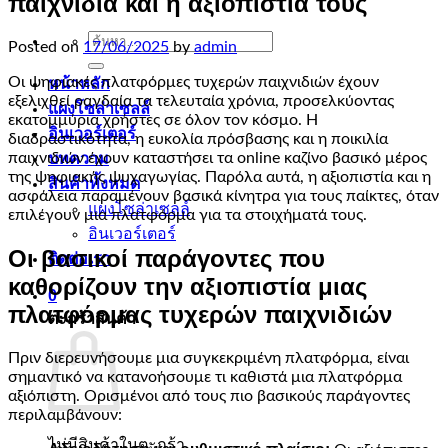
παιχνίδια και η αξιοπιστία τους
ค้นหา:
Posted on
17/06/2025
by
admin
Οι ψηφιακές πλατφόρμες τυχερών παιχνιδιών έχουν
หน้าหลัก
εξελιχθεί ραγδαία τα τελευταία χρόνια, προσελκύοντας
แผงโซล่าเซลล์
εκατομμύρια χρήστες σε όλον τον κόσμο. Η
อินเวอร์เตอร์
διαδραστικότητα, η ευκολία πρόσβασης και η ποικιλία
παιχνιδιών έχουν καταστήσει τα online καζίνο βασικό μέρος
บทความ
της ψηφιακής ψυχαγωγίας. Παρόλα αυτά, η αξιοπιστία και η
สินค้าทั้งหมด
ασφάλεια παραμένουν βασικά κίνητρα για τους παίκτες, όταν
แผงโซล่าเซลล์
επιλέγουν μια πλατφόρμα για τα στοιχήματά τους.
อินเวอร์เตอร์
Οι βασικοί παράγοντες που
ติดต่อเรา
καθορίζουν την αξιοπιστία μιας
0
πλατφόρμας τυχερών παιχνιδιών
ตะกร้าสินค้า
Πριν διερευνήσουμε μια συγκεκριμένη πλατφόρμα, είναι
σημαντικό να κατανοήσουμε τι καθιστά μια πλατφόρμα
αξιόπιστη. Ορισμένοι από τους πιο βασικούς παράγοντες
περιλαμβάνουν:
ไม่มีสินค้าในตะกร้า