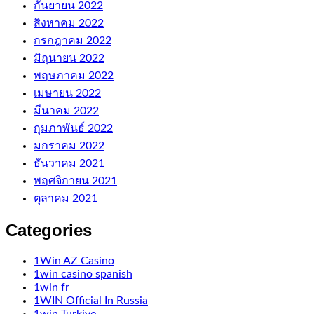
กันยายน 2022
สิงหาคม 2022
กรกฎาคม 2022
มิถุนายน 2022
พฤษภาคม 2022
เมษายน 2022
มีนาคม 2022
กุมภาพันธ์ 2022
มกราคม 2022
ธันวาคม 2021
พฤศจิกายน 2021
ตุลาคม 2021
Categories
1Win AZ Casino
1win casino spanish
1win fr
1WIN Official In Russia
1win Turkiye