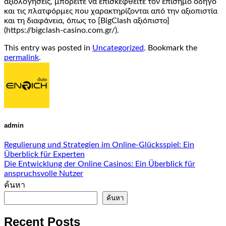
αξιολογήσεις, μπορείτε να επισκεφθείτε τον επίσημο οδηγό
και τις πλατφόρμες που χαρακτηρίζονται από την αξιοπιστία
και τη διαφάνεια, όπως το [BigClash αξιόπιστο]
(https://bigclash-casino.com.gr/).
This entry was posted in
Uncategorized
. Bookmark the
permalink
.
admin
Regulierung und Strategien im Online-Glücksspiel: Ein
Überblick für Experten
Die Entwicklung der Online Casinos: Ein Überblick für
anspruchsvolle Nutzer
ค้นหา
ค้นหา
Recent Posts