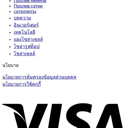
Пролив мейнов
Пролив сетки
сателлиты
บทความ
อินเวอร์เตอร์
เทคโนโลยี
แผงโซล่าเซลล์
โซล่ารูฟท็อป
โซล่าเซลล์
นโยบาย
นโยบายการคุ้มครองข้อมูลส่วนบุคคล
นโยบายการใช้คุกกี้