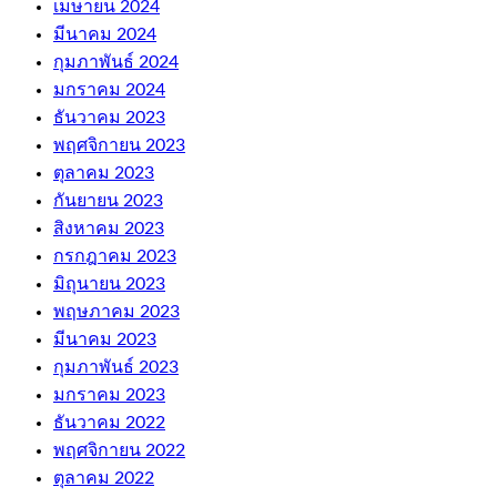
เมษายน 2024
มีนาคม 2024
กุมภาพันธ์ 2024
มกราคม 2024
ธันวาคม 2023
พฤศจิกายน 2023
ตุลาคม 2023
กันยายน 2023
สิงหาคม 2023
กรกฎาคม 2023
มิถุนายน 2023
พฤษภาคม 2023
มีนาคม 2023
กุมภาพันธ์ 2023
มกราคม 2023
ธันวาคม 2022
พฤศจิกายน 2022
ตุลาคม 2022