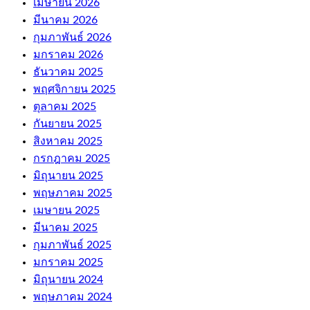
เมษายน 2026
มีนาคม 2026
กุมภาพันธ์ 2026
มกราคม 2026
ธันวาคม 2025
พฤศจิกายน 2025
ตุลาคม 2025
กันยายน 2025
สิงหาคม 2025
กรกฎาคม 2025
มิถุนายน 2025
พฤษภาคม 2025
เมษายน 2025
มีนาคม 2025
กุมภาพันธ์ 2025
มกราคม 2025
มิถุนายน 2024
พฤษภาคม 2024