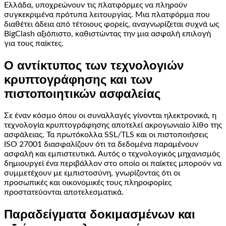
Ελλάδα, υποχρεώνουν τις πλατφόρμες να πληρούν
συγκεκριμένα πρότυπα λειτουργίας. Μια πλατφόρμα που
διαθέτει άδεια από τέτοιους φορείς, αναγνωρίζεται συχνά ως
BigClash αξιόπιστο
, καθιστώντας την μια ασφαλή επιλογή
για τους παίκτες.
Ο αντίκτυπος των τεχνολογιών
κρυπτογράφησης και των
πιστοποιητικών ασφαλείας
Σε έναν κόσμο όπου οι συναλλαγές γίνονται ηλεκτρονικά, η
τεχνολογία κρυπτογράφησης αποτελεί ακρογωνιαίο λίθο της
ασφάλειας. Τα πρωτόκολλα SSL/TLS και οι πιστοποιήσεις
ISO 27001 διασφαλίζουν ότι τα δεδομένα παραμένουν
ασφαλή και εμπιστευτικά. Αυτός ο τεχνολογικός μηχανισμός
δημιουργεί ένα περιβάλλον στο οποίο οι παίκτες μπορούν να
συμμετέχουν με εμπιστοσύνη, γνωρίζοντας ότι οι
προσωπικές και οικονομικές τους πληροφορίες
προστατεύονται αποτελεσματικά.
Παραδείγματα δοκιμασμένων και