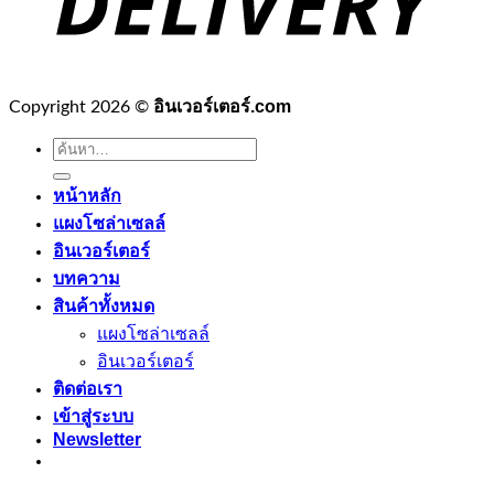
อินเวอร์เตอร์.com
Copyright 2026 ©
ค้นหา:
หน้าหลัก
แผงโซล่าเซลล์
อินเวอร์เตอร์
บทความ
สินค้าทั้งหมด
แผงโซล่าเซลล์
อินเวอร์เตอร์
ติดต่อเรา
เข้าสู่ระบบ
Newsletter