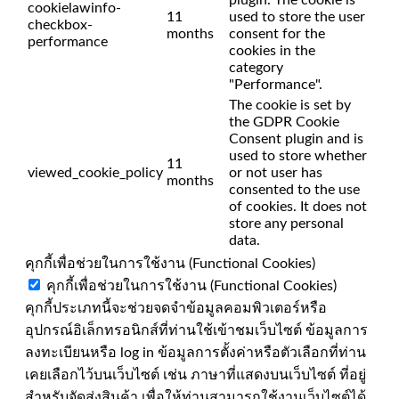
plugin. The cookie is
cookielawinfo-
11
used to store the user
checkbox-
months
consent for the
performance
cookies in the
category
"Performance".
The cookie is set by
the GDPR Cookie
Consent plugin and is
used to store whether
11
viewed_cookie_policy
or not user has
months
consented to the use
of cookies. It does not
store any personal
data.
คุกกี้เพื่อช่วยในการใช้งาน (Functional Cookies)
คุกกี้เพื่อช่วยในการใช้งาน (Functional Cookies)
คุกกี้ประเภทนี้จะช่วยจดจำข้อมูลคอมพิวเตอร์หรือ
อุปกรณ์อิเล็กทรอนิกส์ที่ท่านใช้เข้าชมเว็บไซต์ ข้อมูลการ
ลงทะเบียนหรือ log in ข้อมูลการตั้งค่าหรือตัวเลือกที่ท่าน
เคยเลือกไว้บนเว็บไซต์ เช่น ภาษาที่แสดงบนเว็บไซต์ ที่อยู่
สำหรับจัดส่งสินค้า เพื่อให้ท่านสามารถใช้งานเว็บไซต์ได้