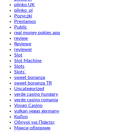
plinko UK
plinko_pl
Pozyczki
Prestamos
Public
real money pokies app
review
Reviewe
reviewer
Slot
Slot Machine
Slots
Slots`
sweet bonanza
sweet bonanza TR
Uncategorized
verde casino hungary
verde casino romania
Vovan Casino
vulkan vegas germany
Καζίνο
Οδηγοί για Παίκτες
Макси-обзорник