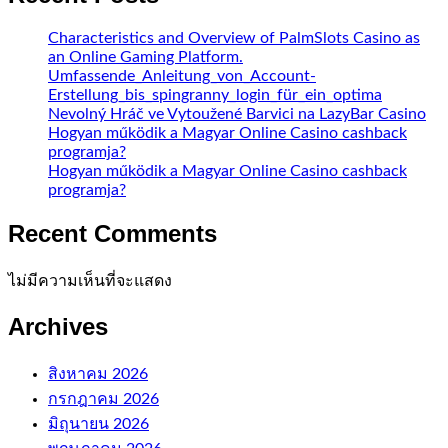
Characteristics and Overview of PalmSlots Casino as
an Online Gaming Platform.
Umfassende_Anleitung_von_Account-
Erstellung_bis_spingranny_login_für_ein_optima
Nevolný Hráč ve Vytoužené Barvici na LazyBar Casino
Hogyan működik a Magyar Online Casino cashback
programja?
Hogyan működik a Magyar Online Casino cashback
programja?
Recent Comments
ไม่มีความเห็นที่จะแสดง
Archives
สิงหาคม 2026
กรกฎาคม 2026
มิถุนายน 2026