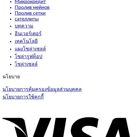
Микрокредит
Пролив мейнов
Пролив сетки
сателлиты
บทความ
อินเวอร์เตอร์
เทคโนโลยี
แผงโซล่าเซลล์
โซล่ารูฟท็อป
โซล่าเซลล์
นโยบาย
นโยบายการคุ้มครองข้อมูลส่วนบุคคล
นโยบายการใช้คุกกี้