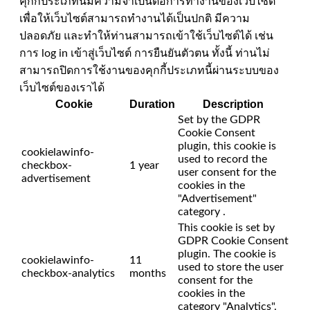
คุกกี้ประเภทนี้มีความจำเป็นต่อการทำงานของเว็บไซต์
เพื่อให้เว็บไซต์สามารถทำงานได้เป็นปกติ มีความ
ปลอดภัย และทำให้ท่านสามารถเข้าใช้เว็บไซต์ได้ เช่น
การ log in เข้าสู่เว็บไซต์ การยืนยันตัวตน ทั้งนี้ ท่านไม่
สามารถปิดการใช้งานของคุกกี้ประเภทนี้ผ่านระบบของ
เว็บไซต์ของเราได้
Cookie
Duration
Description
Set by the GDPR
Cookie Consent
plugin, this cookie is
cookielawinfo-
used to record the
checkbox-
1 year
user consent for the
advertisement
cookies in the
"Advertisement"
category .
This cookie is set by
GDPR Cookie Consent
plugin. The cookie is
cookielawinfo-
11
used to store the user
checkbox-analytics
months
consent for the
cookies in the
category "Analytics".