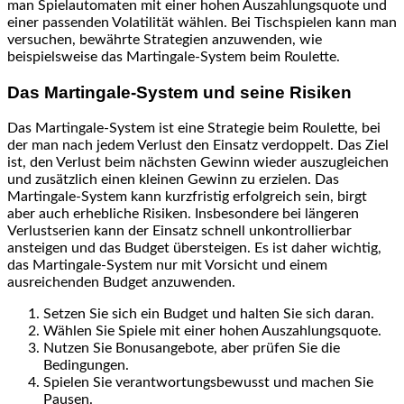
man Spielautomaten mit einer hohen Auszahlungsquote und
einer passenden Volatilität wählen. Bei Tischspielen kann man
versuchen, bewährte Strategien anzuwenden, wie
beispielsweise das Martingale-System beim Roulette.
Das Martingale-System und seine Risiken
Das Martingale-System ist eine Strategie beim Roulette, bei
der man nach jedem Verlust den Einsatz verdoppelt. Das Ziel
ist, den Verlust beim nächsten Gewinn wieder auszugleichen
und zusätzlich einen kleinen Gewinn zu erzielen. Das
Martingale-System kann kurzfristig erfolgreich sein, birgt
aber auch erhebliche Risiken. Insbesondere bei längeren
Verlustserien kann der Einsatz schnell unkontrollierbar
ansteigen und das Budget übersteigen. Es ist daher wichtig,
das Martingale-System nur mit Vorsicht und einem
ausreichenden Budget anzuwenden.
Setzen Sie sich ein Budget und halten Sie sich daran.
Wählen Sie Spiele mit einer hohen Auszahlungsquote.
Nutzen Sie Bonusangebote, aber prüfen Sie die
Bedingungen.
Spielen Sie verantwortungsbewusst und machen Sie
Pausen.