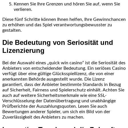
Kennen Sie Ihre Grenzen und hören Sie auf, wenn Sie
verlieren.
Diese fünf Schritte können Ihnen helfen, Ihre Gewinnchancen
zu erhöhen und das Spiel verantwortungsbewusster zu
gestalten.
Die Bedeutung von Seriosität und
Lizenzierung
Bei der Auswahl eines „quick win casino“ ist die Seriosität des
Anbieters von entscheidender Bedeutung. Ein seriöses Casino
verfügt über eine gültige Glücksspiellizenz, die von einer
anerkannten Behörde ausgestellt wurde. Die Lizenz
garantiert, dass der Anbieter bestimmte Standards in Bezug
auf Sicherheit, Fairness und Spielerschutz einhält. Achten Sie
auch auf weitere Sicherheitsmerkmale wie eine SSL-
Verschlüsselung der Datenübertragung und unabhängige
Prüfberichte der Auszahlungsquoten. Lesen Sie auch
Bewertungen anderer Spieler, um sich ein Bild von der
Zuverlässigkeit des Anbieters zu machen.