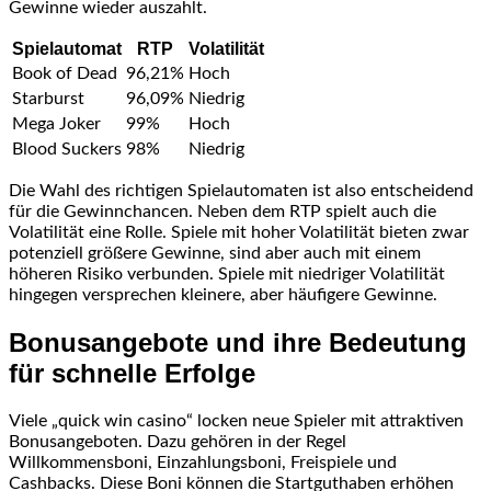
Gewinne wieder auszahlt.
Spielautomat
RTP
Volatilität
Book of Dead
96,21%
Hoch
Starburst
96,09%
Niedrig
Mega Joker
99%
Hoch
Blood Suckers
98%
Niedrig
Die Wahl des richtigen Spielautomaten ist also entscheidend
für die Gewinnchancen. Neben dem RTP spielt auch die
Volatilität eine Rolle. Spiele mit hoher Volatilität bieten zwar
potenziell größere Gewinne, sind aber auch mit einem
höheren Risiko verbunden. Spiele mit niedriger Volatilität
hingegen versprechen kleinere, aber häufigere Gewinne.
Bonusangebote und ihre Bedeutung
für schnelle Erfolge
Viele „quick win casino“ locken neue Spieler mit attraktiven
Bonusangeboten. Dazu gehören in der Regel
Willkommensboni, Einzahlungsboni, Freispiele und
Cashbacks. Diese Boni können die Startguthaben erhöhen