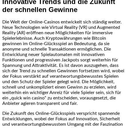
Innovative Trends und die Zukunft
der schnellen Gewinne
Die Welt der Online-Casinos entwickelt sich ständig weiter.
Neue Technologien wie Virtual Reality (VR) und Augmented
Reality (AR) eröffnen neue Möglichkeiten für immersive
Spielerlebnisse. Auch Kryptowährungen wie Bitcoin
gewinnen im Online-Glücksspiel an Bedeutung, da sie
anonyme und schnelle Transaktionen ermöglichen. Die
Entwicklung neuer Spielautomaten mit innovativen
Funktionen und progressiven Jackpots sorgt weiterhin für
Spannung und Attraktivität. Es ist davon auszugehen, dass
sich der Trend zu schnellen Gewinnen fortsetzen wird, wobei
der Fokus verstärkt auf verantwortungsbewusstes Spielen
und den Schutz der Spieler gelegt wird. Die Möglichkeit,
schnell und unkompliziert einen Gewinn zu erzielen, wird
weiterhin ein wichtiger Anreiz für viele Spieler sein, sich für
ein „quick win casino“ zu entscheiden, vorausgesetzt, die
Anbieter agieren transparent und fair.
Die Zukunft des Online-Glücksspiels verspricht spannende
Entwicklungen, wobei der Fokus auf Innovation, Sicherheit
und verantwortungsbewusstem Umgang mit der Faszination