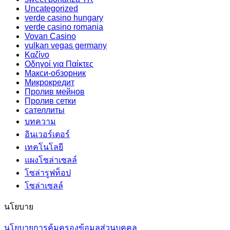
Uncategorized
verde casino hungary
verde casino romania
Vovan Casino
vulkan vegas germany
Καζίνο
Οδηγοί για Παίκτες
Макси-обзорник
Микрокредит
Пролив мейнов
Пролив сетки
сателлиты
บทความ
อินเวอร์เตอร์
เทคโนโลยี
แผงโซล่าเซลล์
โซล่ารูฟท็อป
โซล่าเซลล์
นโยบาย
นโยบายการคุ้มครองข้อมูลส่วนบุคคล