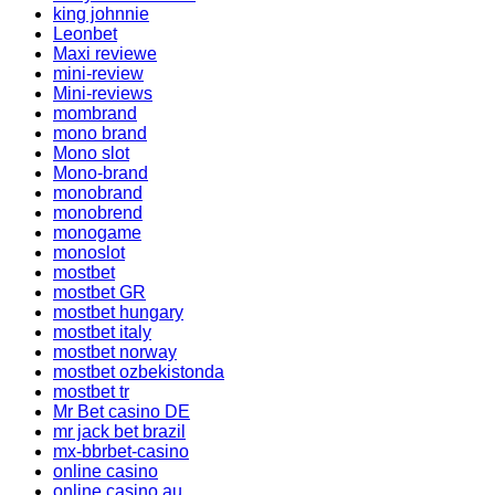
king johnnie
Leonbet
Maxi reviewe
mini-review
Mini-reviews
mombrand
mono brand
Mono slot
Mono-brand
monobrand
monobrend
monogame
monoslot
mostbet
mostbet GR
mostbet hungary
mostbet italy
mostbet norway
mostbet ozbekistonda
mostbet tr
Mr Bet casino DE
mr jack bet brazil
mx-bbrbet-casino
online casino
online casino au