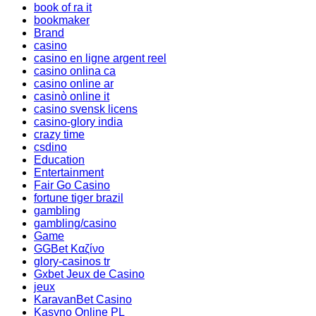
book of ra it
bookmaker
Brand
casino
casino en ligne argent reel
casino onlina ca
casino online ar
casinò online it
casino svensk licens
casino-glory india
crazy time
csdino
Education
Entertainment
Fair Go Casino
fortune tiger brazil
gambling
gambling/casino
Game
GGBet Καζίνο
glory-casinos tr
Gxbet Jeux de Casino
jeux
KaravanBet Casino
Kasyno Online PL