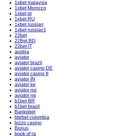
1xbet malaysia
1xbet Morocco
1xbet pt
1xbet RU
1xbet russian
1xbet russian1
22bet
22Bet BD
22bet IT
austria
aviator
aviator brazil
aviator casino DE
aviator casino fr
aviator IN
aviator ke
aviator mz
aviator ng
b1bet BR
b1bet brazil
Bankobet
bbrbet colombia
bizzo casino
Bonus
book of ra