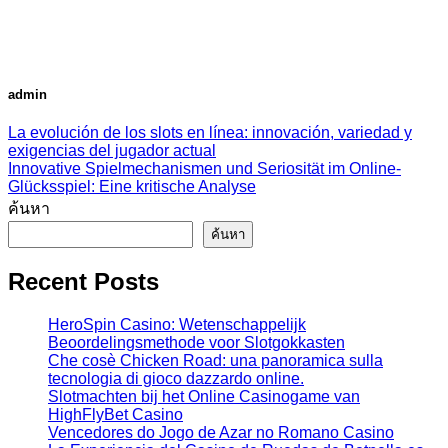
admin
La evolución de los slots en línea: innovación, variedad y
exigencias del jugador actual
Innovative Spielmechanismen und Seriosität im Online-
Glücksspiel: Eine kritische Analyse
ค้นหา
ค้นหา
Recent Posts
HeroSpin Casino: Wetenschappelijk
Beoordelingsmethode voor Slotgokkasten
Che cosè Chicken Road: una panoramica sulla
tecnologia di gioco dazzardo online.
Slotmachten bij het Online Casinogame van
HighFlyBet Casino
Vencedores do Jogo de Azar no Romano Casino