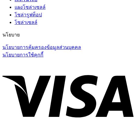
แผงโซล่าเซลล์
โซล่ารูฟท็อป
โซล่าเซลล์
นโยบาย
นโยบายการคุ้มครองข้อมูลส่วนบุคคล
นโยบายการใช้คุกกี้