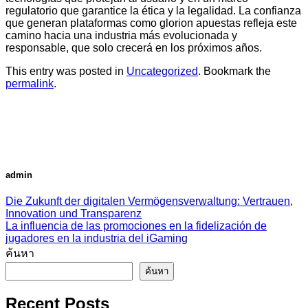
regulatorio que garantice la ética y la legalidad. La confianza
que generan plataformas como glorion apuestas refleja este
camino hacia una industria más evolucionada y
responsable, que solo crecerá en los próximos años.
This entry was posted in
Uncategorized
. Bookmark the
permalink
.
admin
Die Zukunft der digitalen Vermögensverwaltung: Vertrauen,
Innovation und Transparenz
La influencia de las promociones en la fidelización de
jugadores en la industria del iGaming
ค้นหา
ค้นหา
Recent Posts