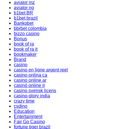
aviator mz
aviator ng
b1bet BR
b1bet brazil
Bankobet
bbrbet colombia
bizzo casino
Bonus
book of ra
book of ra it
bookmaker
Brand
casino
casino en ligne argent reel
casino onlina ca
casino online ar
casinò online it
casino svensk licens
casino-glory india
crazy time
csdino
Education
Entertainment
Fair Go Casino
fortune tiger brazil