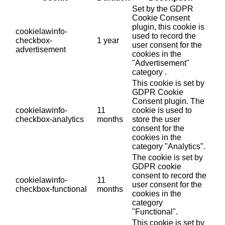
Set by the GDPR
Cookie Consent
plugin, this cookie is
cookielawinfo-
used to record the
checkbox-
1 year
user consent for the
advertisement
cookies in the
"Advertisement"
category .
This cookie is set by
GDPR Cookie
Consent plugin. The
cookielawinfo-
11
cookie is used to
checkbox-analytics
months
store the user
consent for the
cookies in the
category "Analytics".
The cookie is set by
GDPR cookie
consent to record the
cookielawinfo-
11
user consent for the
checkbox-functional
months
cookies in the
category
"Functional".
This cookie is set by