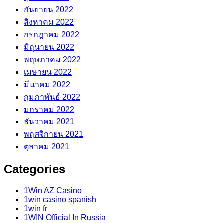
กันยายน 2022
สิงหาคม 2022
กรกฎาคม 2022
มิถุนายน 2022
พฤษภาคม 2022
เมษายน 2022
มีนาคม 2022
กุมภาพันธ์ 2022
มกราคม 2022
ธันวาคม 2021
พฤศจิกายน 2021
ตุลาคม 2021
Categories
1Win AZ Casino
1win casino spanish
1win fr
1WIN Official In Russia