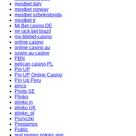
mostbet italy
mostbet norway
mostbet ozbekistonda
mostbet tr
Mr Bet casino DE
mr jack bet brazil
mx-bbrbet-casino
online casino
online casino au
ozwin au casino
PBN
pelican casino PL
Pin UP
Pin UP Online Casino
Pin Up Peru
pinco
Pirots SE
Plinko
plinko in
plinko UK
plinko_pl
Pozyczki
Prestamos
Public
real money pokies app