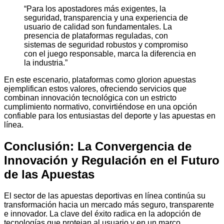
“Para los apostadores más exigentes, la
seguridad, transparencia y una experiencia de
usuario de calidad son fundamentales. La
presencia de plataformas reguladas, con
sistemas de seguridad robustos y compromiso
con el juego responsable, marca la diferencia en
la industria.”
En este escenario, plataformas como glorion apuestas
ejemplifican estos valores, ofreciendo servicios que
combinan innovación tecnológica con un estricto
cumplimiento normativo, convirtiéndose en una opción
confiable para los entusiastas del deporte y las apuestas en
línea.
Conclusión: La Convergencia de
Innovación y Regulación en el Futuro
de las Apuestas
El sector de las apuestas deportivas en línea continúa su
transformación hacia un mercado más seguro, transparente
e innovador. La clave del éxito radica en la adopción de
tecnologías que protejan al usuario y en un marco