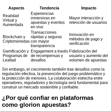
Aspecto
Tendencia
Impacto
Experiencias
Realidad
inmersivas en
Mayor interacción y
Virtual y
apuestas y eventos
retención de usuarios
Aumentada
en vivo
Transacciones
Innovación en
Blockchain y
rápidas y seguras
métodos de pago y
Criptomonedas
con mayor
verificación
transparencia
Gamificación y
Engagement a través
Fidelización del
Programas de
de recompensas y
usuario y aumento del
Lealtad
desafíos
volumen de apuestas
Sin embargo, el crecimiento también trae desafíos como la
regulación efectiva, la prevención del juego problemático y
la protección de menores. La colaboración estrecha entre
operadores, reguladores y tecnología será fundamental para
construir un mercado sostenible y confiable.
¿Por qué confiar en plataformas
como glorion apuestas?