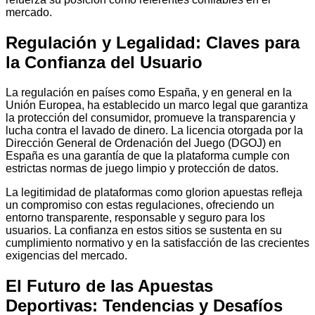
mercado.
Regulación y Legalidad: Claves para
la Confianza del Usuario
La regulación en países como España, y en general en la
Unión Europea, ha establecido un marco legal que garantiza
la protección del consumidor, promueve la transparencia y
lucha contra el lavado de dinero. La licencia otorgada por la
Dirección General de Ordenación del Juego (DGOJ) en
España es una garantía de que la plataforma cumple con
estrictas normas de juego limpio y protección de datos.
La legitimidad de plataformas como glorion apuestas refleja
un compromiso con estas regulaciones, ofreciendo un
entorno transparente, responsable y seguro para los
usuarios. La confianza en estos sitios se sustenta en su
cumplimiento normativo y en la satisfacción de las crecientes
exigencias del mercado.
El Futuro de las Apuestas
Deportivas: Tendencias y Desafíos