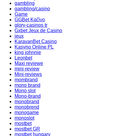
gambling
gambling/casino
Game
GGBet Καζίνο
glory-casinos tr
Gxbet Jeux de Casino
jeux
KaravanBet Casino
Kasyno Online PL
king johnnie
Leonbet
Maxi reviewe
mini-review
Mini-reviews
mombrand
mono brand
Mono slot
Mono-brand
monobrand
monobrend
monogame
monoslot
mostbet
mostbet GR
mostbet hungary