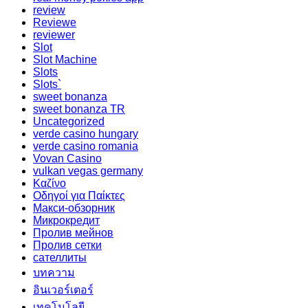
review
Reviewe
reviewer
Slot
Slot Machine
Slots
Slots`
sweet bonanza
sweet bonanza TR
Uncategorized
verde casino hungary
verde casino romania
Vovan Casino
vulkan vegas germany
Καζίνο
Οδηγοί για Παίκτες
Макси-обзорник
Микрокредит
Пролив мейнов
Пролив сетки
сателлиты
บทความ
อินเวอร์เตอร์
เทคโนโลยี