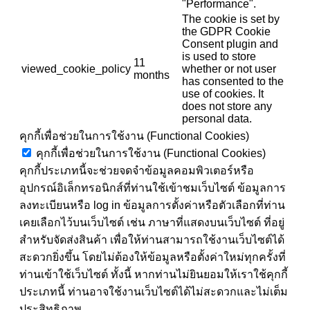
"Performance".
The cookie is set by
the GDPR Cookie
Consent plugin and
is used to store
11
viewed_cookie_policy
whether or not user
months
has consented to the
use of cookies. It
does not store any
personal data.
คุกกี้เพื่อช่วยในการใช้งาน (Functional Cookies)
คุกกี้เพื่อช่วยในการใช้งาน (Functional Cookies)
คุกกี้ประเภทนี้จะช่วยจดจำข้อมูลคอมพิวเตอร์หรือ
อุปกรณ์อิเล็กทรอนิกส์ที่ท่านใช้เข้าชมเว็บไซต์ ข้อมูลการ
ลงทะเบียนหรือ log in ข้อมูลการตั้งค่าหรือตัวเลือกที่ท่าน
เคยเลือกไว้บนเว็บไซต์ เช่น ภาษาที่แสดงบนเว็บไซต์ ที่อยู่
สำหรับจัดส่งสินค้า เพื่อให้ท่านสามารถใช้งานเว็บไซต์ได้
สะดวกยิ่งขึ้น โดยไม่ต้องให้ข้อมูลหรือตั้งค่าใหม่ทุกครั้งที่
ท่านเข้าใช้เว็บไซต์ ทั้งนี้ หากท่านไม่ยินยอมให้เราใช้คุกกี้
ประเภทนี้ ท่านอาจใช้งานเว็บไซต์ได้ไม่สะดวกและไม่เต็ม
ประสิทธิภาพ