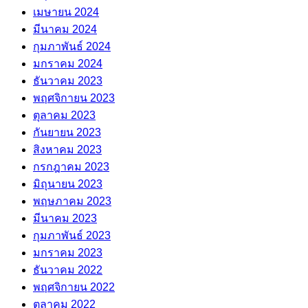
เมษายน 2024
มีนาคม 2024
กุมภาพันธ์ 2024
มกราคม 2024
ธันวาคม 2023
พฤศจิกายน 2023
ตุลาคม 2023
กันยายน 2023
สิงหาคม 2023
กรกฎาคม 2023
มิถุนายน 2023
พฤษภาคม 2023
มีนาคม 2023
กุมภาพันธ์ 2023
มกราคม 2023
ธันวาคม 2022
พฤศจิกายน 2022
ตุลาคม 2022