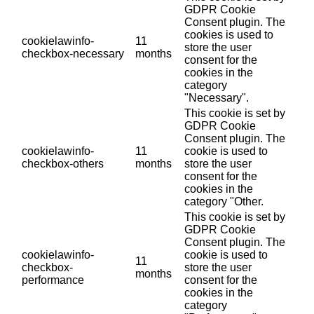
GDPR Cookie
Consent plugin. The
cookies is used to
cookielawinfo-
11
store the user
checkbox-necessary
months
consent for the
cookies in the
category
"Necessary".
This cookie is set by
GDPR Cookie
Consent plugin. The
cookielawinfo-
11
cookie is used to
checkbox-others
months
store the user
consent for the
cookies in the
category "Other.
This cookie is set by
GDPR Cookie
Consent plugin. The
cookielawinfo-
cookie is used to
11
checkbox-
store the user
months
performance
consent for the
cookies in the
category