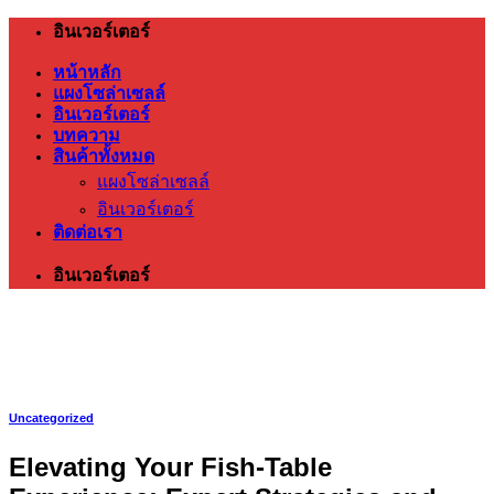
ข้าม
อินเวอร์เตอร์
ไป
หน้าหลัก
ยัง
แผงโซล่าเซลล์
เนื้อหา
อินเวอร์เตอร์
บทความ
สินค้าทั้งหมด
แผงโซล่าเซลล์
อินเวอร์เตอร์
ติดต่อเรา
อินเวอร์เตอร์
Uncategorized
Elevating Your Fish-Table