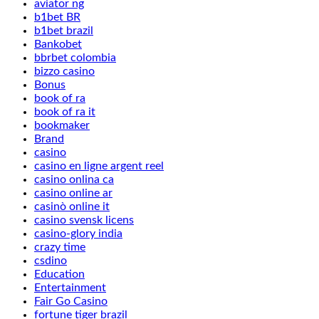
aviator ng
b1bet BR
b1bet brazil
Bankobet
bbrbet colombia
bizzo casino
Bonus
book of ra
book of ra it
bookmaker
Brand
casino
casino en ligne argent reel
casino onlina ca
casino online ar
casinò online it
casino svensk licens
casino-glory india
crazy time
csdino
Education
Entertainment
Fair Go Casino
fortune tiger brazil