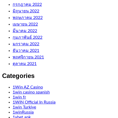
กรกฎาคม 2022
มิถุนายน 2022
พฤษภาคม 2022
เมษายน 2022
มีนาคม 2022
กุมภาพันธ์ 2022
มกราคม 2022
ธันวาคม 2021
พฤศจิกายน 2021
ตุลาคม 2021
Categories
1Win AZ Casino
1win casino spanish
1win fr
1WIN Official In Russia
1win Turkiye
1winRussia
1xbet apk