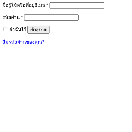
ต้องการ
ชื่อผู้ใช้หรือที่อยู่อีเมล
*
ต้องการ
รหัสผ่าน
*
จำฉันไว้
เข้าสู่ระบบ
ลืมรหัสผ่านของคุณ?