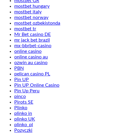
mostbet GR
mostbet hungary
mostbet italy
mostbet norway
mostbet ozbekistonda
mostbet tr
Mr Bet casino DE
mr jack bet brazil
mx-bbrbet-casino
online casino
online casino au
ozwin au casino
PBN
pelican casino PL
Pin UP
Pin UP Online Casino
Pin Up Peru
pinco
Pirots SE
Plinko
plinko in
plinko UK
plinko_pl
Pozyczki