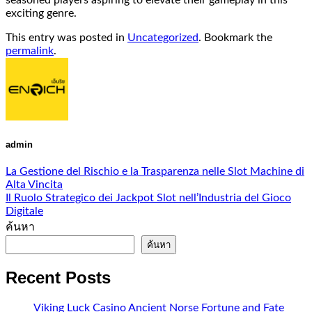
exciting genre.
This entry was posted in
Uncategorized
. Bookmark the
permalink
.
admin
La Gestione del Rischio e la Trasparenza nelle Slot Machine di
Alta Vincita
Il Ruolo Strategico dei Jackpot Slot nell’Industria del Gioco
Digitale
ค้นหา
ค้นหา
Recent Posts
Viking Luck Casino Ancient Norse Fortune and Fate