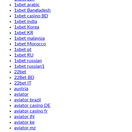
1xbet arabic
1xbet Bangladesh
1xbet casino BD
1xbet india
1xbet Korea
1xbet KR
1xbet malaysia
1xbet Morocco
1xbet pt
1xbet RU
1xbet russian
1xbet russian1
22bet
22Bet BD
22bet IT
austria
aviator
aviator brazil
aviator casino DE
aviator casino fr
aviator IN
aviator ke
aviator mz