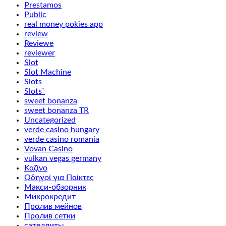
Prestamos
Public
real money pokies app
review
Reviewe
reviewer
Slot
Slot Machine
Slots
Slots`
sweet bonanza
sweet bonanza TR
Uncategorized
verde casino hungary
verde casino romania
Vovan Casino
vulkan vegas germany
Καζίνο
Οδηγοί για Παίκτες
Макси-обзорник
Микрокредит
Пролив мейнов
Пролив сетки
сателлиты