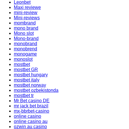
Leonbet
Maxi reviewe
mini-review
Mini-reviews
mombrand
mono brand
Mono slot
Mono-brand
monobrand
monobrend
monogame
monoslot
mostbet
mostbet GR
mostbet hungary
mostbet italy
mostbet norway
mostbet ozbekistonda
mostbet tr
Mr Bet casino DE
mr jack bet brazil
mx-bbrbet-casino
online casino
online casino au
ozwin au casino