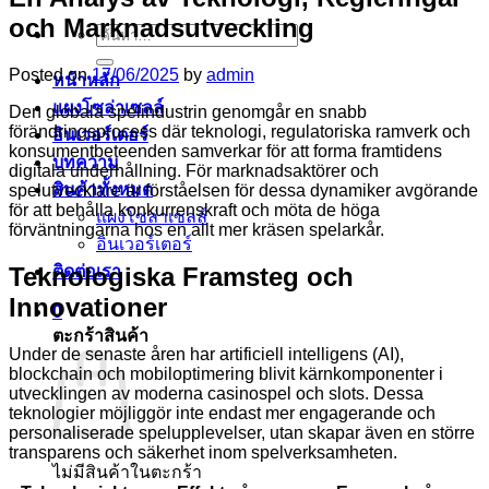
och Marknadsutveckling
ค้นหา:
Posted on
17/06/2025
by
admin
หน้าหลัก
แผงโซล่าเซลล์
Den globala spelindustrin genomgår en snabb
förändringsprocess där teknologi, regulatoriska ramverk och
อินเวอร์เตอร์
konsumentbeteenden samverkar för att forma framtidens
บทความ
digitala underhållning. För marknadsaktörer och
สินค้าทั้งหมด
spelutvecklare är förståelsen för dessa dynamiker avgörande
för att behålla konkurrenskraft och möta de höga
แผงโซล่าเซลล์
förväntningarna hos en allt mer kräsen spelarkår.
อินเวอร์เตอร์
Teknologiska Framsteg och
ติดต่อเรา
Innovationer
0
ตะกร้าสินค้า
Under de senaste åren har artificiell intelligens (AI),
blockchain och mobiloptimering blivit kärnkomponenter i
utvecklingen av moderna casinospel och slots. Dessa
teknologier möjliggör inte endast mer engagerande och
personaliserade spelupplevelser, utan skapar även en större
transparens och säkerhet inom spelverksamheten.
ไม่มีสินค้าในตะกร้า