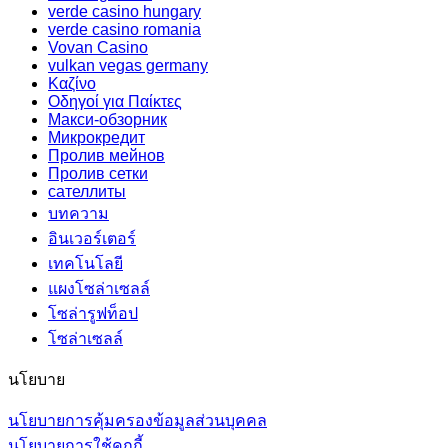
verde casino hungary
verde casino romania
Vovan Casino
vulkan vegas germany
Καζίνο
Οδηγοί για Παίκτες
Макси-обзорник
Микрокредит
Пролив мейнов
Пролив сетки
сателлиты
บทความ
อินเวอร์เตอร์
เทคโนโลยี
แผงโซล่าเซลล์
โซล่ารูฟท็อป
โซล่าเซลล์
นโยบาย
นโยบายการคุ้มครองข้อมูลส่วนบุคคล
นโยบายการใช้คุกกี้