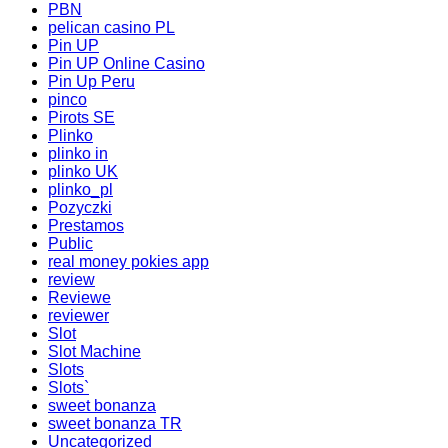
PBN
pelican casino PL
Pin UP
Pin UP Online Casino
Pin Up Peru
pinco
Pirots SE
Plinko
plinko in
plinko UK
plinko_pl
Pozyczki
Prestamos
Public
real money pokies app
review
Reviewe
reviewer
Slot
Slot Machine
Slots
Slots`
sweet bonanza
sweet bonanza TR
Uncategorized