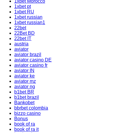
1xbet Morocco
1xbet pt
1xbet RU
1xbet russian
1xbet russian1
22bet
22Bet BD
22bet IT
austria
aviator
aviator brazil
aviator casino DE
aviator casino fr
aviator IN
aviator ke
aviator mz
aviator ng
b1bet BR
b1bet brazil
Bankobet
bbrbet colombia
bizzo casino
Bonus
book of ra
book of ra it