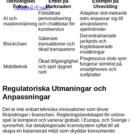
Teknologiskt
Effekt på
Exempel på
Fokus
Marknaden
Utveckling
กลับสู่หน้าร้านค้า
Förbättrad
Adaptive slot-mekanik
AI och
personalisering
som anpassar sig till
maskininlärning
och chattbotar för
användarens
kundservice
spelmönster
Decentraliserade
Säkerare
jackpots och
Blockchain
transaktioner och
kryptobaserade
ökad transparens
insättningar
Progressiva slots som
Ökad tillgänglighet
fungerar sömlöst på
Mobilteknik
och spel dygnet
smartphones och
runt
surfplattor
Regulatoriska Utmaningar och
Anpassningar
Det är inte enbart tekniska innovationer som driver
förändringar i branschen. Regleringslandskapet för online-
spel är komplext och varierar globalt. I Europa, och Sverige i
synnerhet, har detaljreglerade licenssystem syftat till att
skapa en balanserad miljö som skyddar konsumenter