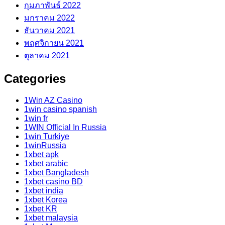
กุมภาพันธ์ 2022
มกราคม 2022
ธันวาคม 2021
พฤศจิกายน 2021
ตุลาคม 2021
Categories
1Win AZ Casino
1win casino spanish
1win fr
1WIN Official In Russia
1win Turkiye
1winRussia
1xbet apk
1xbet arabic
1xbet Bangladesh
1xbet casino BD
1xbet india
1xbet Korea
1xbet KR
1xbet malaysia