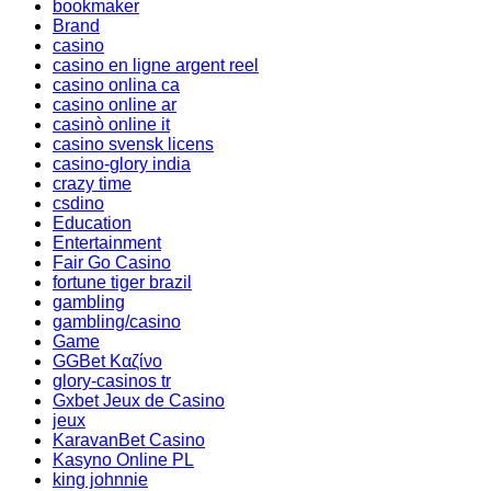
bookmaker
Brand
casino
casino en ligne argent reel
casino onlina ca
casino online ar
casinò online it
casino svensk licens
casino-glory india
crazy time
csdino
Education
Entertainment
Fair Go Casino
fortune tiger brazil
gambling
gambling/casino
Game
GGBet Καζίνο
glory-casinos tr
Gxbet Jeux de Casino
jeux
KaravanBet Casino
Kasyno Online PL
king johnnie