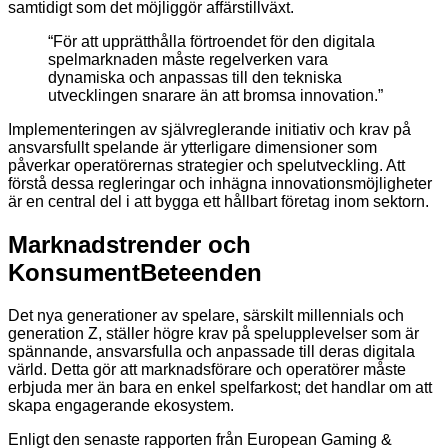
samtidigt som det möjliggör affärstillväxt.
“För att upprätthålla förtroendet för den digitala
spelmarknaden måste regelverken vara
dynamiska och anpassas till den tekniska
utvecklingen snarare än att bromsa innovation.”
Implementeringen av självreglerande initiativ och krav på
ansvarsfullt spelande är ytterligare dimensioner som
påverkar operatörernas strategier och spelutveckling. Att
förstå dessa regleringar och inhägna innovationsmöjligheter
är en central del i att bygga ett hållbart företag inom sektorn.
Marknadstrender och
KonsumentBeteenden
Det nya generationer av spelare, särskilt millennials och
generation Z, ställer högre krav på spelupplevelser som är
spännande, ansvarsfulla och anpassade till deras digitala
värld. Detta gör att marknadsförare och operatörer måste
erbjuda mer än bara en enkel spelfarkost; det handlar om att
skapa engagerande ekosystem.
Enligt den senaste rapporten från European Gaming &