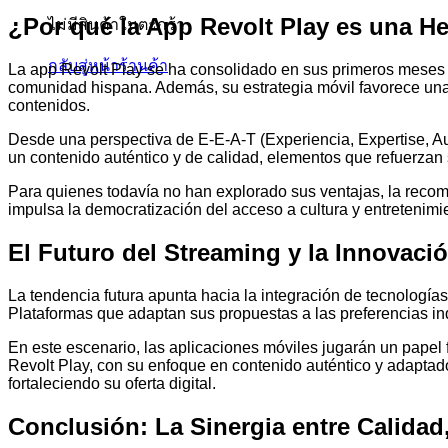
¿Por qué la App Revolt Play es una He
ไม่มีสินค้าในตะกร้า
กลับสู่หน้าร้านค้า
La app Revolt Play se ha consolidado en sus primeros meses 
comunidad hispana. Además, su estrategia móvil favorece una i
contenidos.
Desde una perspectiva de E-E-A-T (Experiencia, Expertise, Au
un contenido auténtico y de calidad, elementos que refuerzan 
Para quienes todavía no han explorado sus ventajas, la reco
impulsa la democratización del acceso a cultura y entretenimi
El Futuro del Streaming y la Innovaci
La tendencia futura apunta hacia la integración de tecnologías
Plataformas que adaptan sus propuestas a las preferencias indi
En este escenario, las aplicaciones móviles jugarán un papel
Revolt Play, con su enfoque en contenido auténtico y adaptado 
fortaleciendo su oferta digital.
Conclusión: La Sinergia entre Calidad