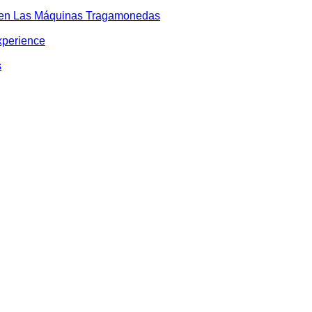
o en Las Máquinas Tragamonedas
xperience
s