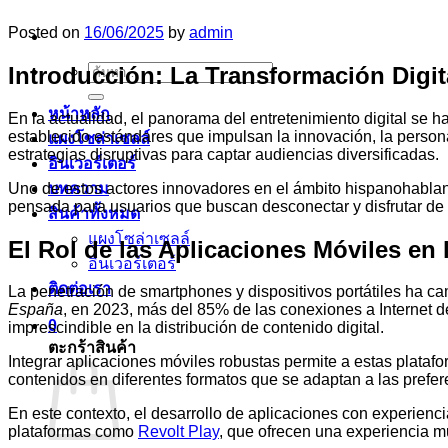
Posted on
16/06/2025
by
admin
Introducción: La Transformación Digit
ค้นหา:
หน้าหลัก
En la actualidad, el panorama del entretenimiento digital se
establecido estándares que impulsan la innovación, la perso
แผงโซล่าเซลล์
estrategias disruptivas para captar audiencias diversificadas.
อินเวอร์เตอร์
Uno de estos actores innovadores en el ámbito hispanohabla
บทความ
pensada para usuarios que buscan desconectar y disfrutar de c
สินค้าทั้งหมด
แผงโซล่าเซลล์
El Rol de las Aplicaciones Móviles en
อินเวอร์เตอร์
ติดต่อเรา
La penetración de smartphones y dispositivos portátiles ha ca
España
, en 2023, más del 85% de las conexiones a Internet 
0
imprescindible en la distribución de contenido digital.
ตะกร้าสินค้า
Integrar aplicaciones móviles robustas permite a estas plataf
contenidos en diferentes formatos que se adaptan a las prefer
En este contexto, el desarrollo de aplicaciones con experiencia
plataformas como
Revolt Play
, que ofrecen una experiencia m