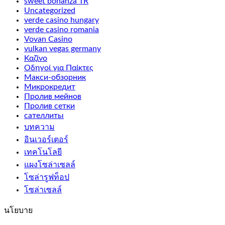
sweet bonanza TR
Uncategorized
verde casino hungary
verde casino romania
Vovan Casino
vulkan vegas germany
Καζίνο
Οδηγοί για Παίκτες
Макси-обзорник
Микрокредит
Пролив мейнов
Пролив сетки
сателлиты
บทความ
อินเวอร์เตอร์
เทคโนโลยี
แผงโซล่าเซลล์
โซล่ารูฟท็อป
โซล่าเซลล์
นโยบาย