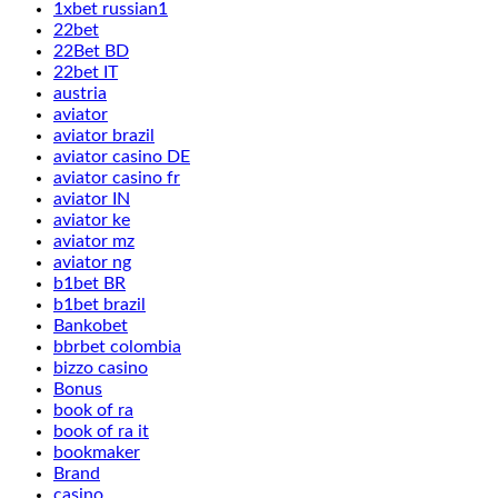
1xbet russian1
22bet
22Bet BD
22bet IT
austria
aviator
aviator brazil
aviator casino DE
aviator casino fr
aviator IN
aviator ke
aviator mz
aviator ng
b1bet BR
b1bet brazil
Bankobet
bbrbet colombia
bizzo casino
Bonus
book of ra
book of ra it
bookmaker
Brand
casino