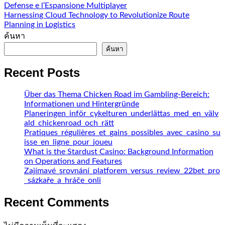
Defense e l’Espansione Multiplayer
Harnessing Cloud Technology to Revolutionize Route
Planning in Logistics
ค้นหา
ค้นหา
Recent Posts
Über das Thema Chicken Road im Gambling-Bereich:
Informationen und Hintergründe
Planeringen_inför_cykelturen_underlättas_med_en_välv
ald_chickenroad_och_rätt
Pratiques_régulières_et_gains_possibles_avec_casino_su
isse_en_ligne_pour_joueu
What is the Stardust Casino: Background Information
on Operations and Features
Zajímavé_srovnání_platforem_versus_review_22bet_pro
_sázkaře_a_hráče_onli
Recent Comments