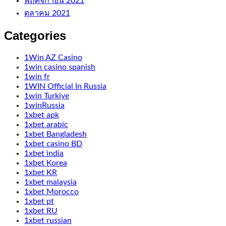
พฤศจิกายน 2021
ตุลาคม 2021
Categories
1Win AZ Casino
1win casino spanish
1win fr
1WIN Official In Russia
1win Turkiye
1winRussia
1xbet apk
1xbet arabic
1xbet Bangladesh
1xbet casino BD
1xbet india
1xbet Korea
1xbet KR
1xbet malaysia
1xbet Morocco
1xbet pt
1xbet RU
1xbet russian