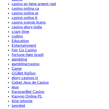
casino en ligne argent reel
casino onlina ca
casino online ar
casinò online it
casino svensk licens
casino-glory india
crazy time
csdino
Education
Entertainment
Fair Go Casino
fortune tiger brazil
gambling
gambling/casino
Game
GGBet Καζίνο
glory-casinos tr
Gxbet Jeux de Casino
jeux
KaravanBet Casino
Kasyno Online PL
king johnnie
Leonbet