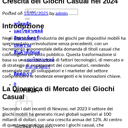
Crescita dei Giochi Casual nel 2024
ค้นหา:
Posted on
13/05/2025
by
admin
หน้าหลัก
Introduzione
แผงโซล่าเซลล์
อินเวอร์เตอร์
Negli ultimi anni, l’industria dei giochi per dispositivi mobili ha
sperimentato un’evoluzione senza precedenti, con un
บทความ
incremento esponenziale della domanda di titoli casual che
สินค้าทั้งหมด
coinvolgono un vasto pubblico. Questa trasformazione si
แผงโซล่าเซลล์
basa su una combinazione di fattori tecnologici, di mercato e
di strategie di engagement dei consumatori, rendendo
อินเวอร์เตอร์
essenziale per gli sviluppatori e i marketer del settore
ติดต่อเรา
comprendere le tendenze emergenti e le innovazioni chiave.
0
La Dinamica di Mercato dei Giochi
ตะกร้าสินค้า
Casual
Secondo i dati recenti di
Newzoo
, nel 2023 il settore dei
giochi mobili ha generato ricavi globali superiori ai 100
miliardi di dollari, con una crescita annua del 12%. Al centro
di questa espansione si trovano i giochi casual, che
ไม่มีสินค้าในตะกร้า