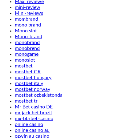
Maxi reviewe
mini-review
Mini-reviews
mombrand
mono brand
Mono slot
Mono-brand
monobrand
monobrend
monogame
monoslot
mostbet
mostbet GR
mostbet hungary
mostbet italy
mostbet norway
mostbet ozbekistonda
mostbet tr
Mr Bet casino DE
mr jack bet brazil
mx-bbrbet-casino
online casino
online casino au
ozwin au casino