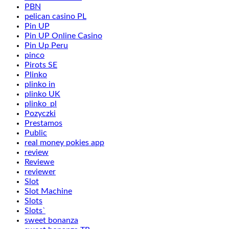
PBN
pelican casino PL
Pin UP
Pin UP Online Casino
Pin Up Peru
pinco
Pirots SE
Plinko
plinko in
plinko UK
plinko_pl
Pozyczki
Prestamos
Public
real money pokies app
review
Reviewe
reviewer
Slot
Slot Machine
Slots
Slots`
sweet bonanza