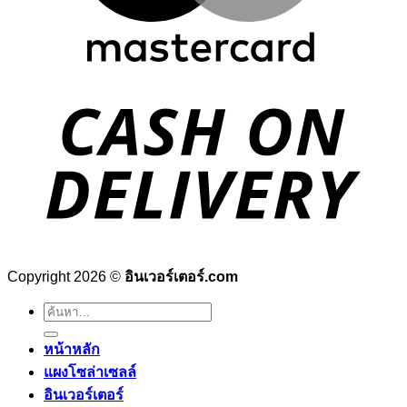
Copyright 2026 ©
อินเวอร์เตอร์.com
ค้นหา:
หน้าหลัก
แผงโซล่าเซลล์
อินเวอร์เตอร์