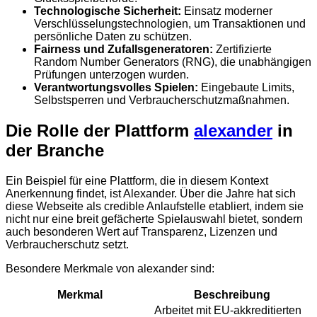
Technologische Sicherheit:
Einsatz moderner
Verschlüsselungstechnologien, um Transaktionen und
persönliche Daten zu schützen.
Fairness und Zufallsgeneratoren:
Zertifizierte
Random Number Generators (RNG), die unabhängigen
Prüfungen unterzogen wurden.
Verantwortungsvolles Spielen:
Eingebaute Limits,
Selbstsperren und Verbraucherschutzmaßnahmen.
Die Rolle der Plattform
alexander
in
der Branche
Ein Beispiel für eine Plattform, die in diesem Kontext
Anerkennung findet, ist Alexander. Über die Jahre hat sich
diese Webseite als credible Anlaufstelle etabliert, indem sie
nicht nur eine breit gefächerte Spielauswahl bietet, sondern
auch besonderen Wert auf Transparenz, Lizenzen und
Verbraucherschutz setzt.
Besondere Merkmale von alexander sind:
Merkmal
Beschreibung
Arbeitet mit EU-akkreditierten