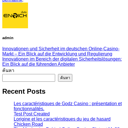
admin
Innovationen und Sicherheit im deutschen Online-Casino-
Markt – Ein Blick auf die Entwicklung und Regulierung
Innovationen im Bereich der digitalen Sicherheitslösungen:
Ein Blick auf die führenden Anbieter
ค้นหา
ค้นหา
Recent Posts
Les caractéristiques de Godz Casino : présentation et
fonctionnalités.
Test Post Created
Lorigine et les caractéristiques du jeu de hasard
Chicken Road