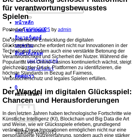
für verantwortungsbewusstes
ค้นหา:
Spielen
หน้าหลัก
Posted on
15/06/2025
by
admin
แผงโซล่าเซลล์
อินเวอร์เตอร์
Die dynamische Entwicklung der digitalen
Glücksspielbranche erfordert nicht nur Innovationen in der
บทความ
Technologie, sondern auch eine verstärkte Betonung der
สินค้าทั้งหมด
Verantwortlichkeit und Sicherheit der Nutzer. Während die
แผงโซล่าเซลล์
Popularität von Online-Casinos kontinuierlich wächst, steigt
gleichzeitig der Druck, Plattformen zu identifizieren, die
อินเวอร์เตอร์
höchste Standards in Bezug auf Fairness,
ติดต่อเรา
Verbraucherschutz und legales Spielen erfüllen.
0
Der Wandel im digitalen Glücksspiel:
ตะกร้าสินค้า
Chancen und Herausforderungen
In den letzten Jahren haben technologische Fortschritte wie
Künstliche Intelligenz (KI), Blockchain und Big Data die Art
und Weise, wie wir Glücksspiele erleben, grundlegend
verändert. Diese Innovationen ermöglichen nicht nur eine
ไม่มีสินค้าในตะกร้า
personalisierte Nutzererfahrung, sondern auch eine stärker