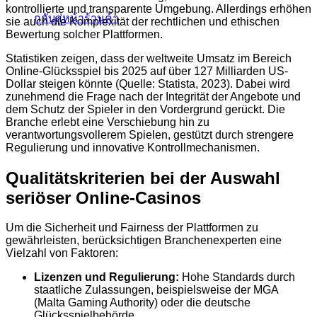
kontrollierte und transparente Umgebung. Allerdings erhöhen
กลับสู่หน้าร้านค้า
sie auch die Komplexität der rechtlichen und ethischen
Bewertung solcher Plattformen.
Statistiken zeigen, dass der weltweite Umsatz im Bereich
Online-Glücksspiel bis 2025 auf über
127 Milliarden US-
Dollar
steigen könnte (Quelle: Statista, 2023). Dabei wird
zunehmend die Frage nach der Integrität der Angebote und
dem Schutz der Spieler in den Vordergrund gerückt. Die
Branche erlebt eine Verschiebung hin zu
verantwortungsvollerem Spielen, gestützt durch strengere
Regulierung und innovative Kontrollmechanismen.
Qualitätskriterien bei der Auswahl
seriöser Online-Casinos
Um die Sicherheit und Fairness der Plattformen zu
gewährleisten, berücksichtigen Branchenexperten eine
Vielzahl von Faktoren:
Lizenzen und Regulierung:
Hohe Standards durch
staatliche Zulassungen, beispielsweise der MGA
(Malta Gaming Authority) oder die deutsche
Glücksspielbehörde.