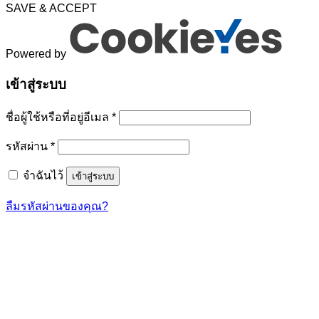
SAVE & ACCEPT
Powered by
เข้าสู่ระบบ
ต้องการ
ชื่อผู้ใช้หรือที่อยู่อีเมล
*
ต้องการ
รหัสผ่าน
*
จำฉันไว้
เข้าสู่ระบบ
ลืมรหัสผ่านของคุณ?