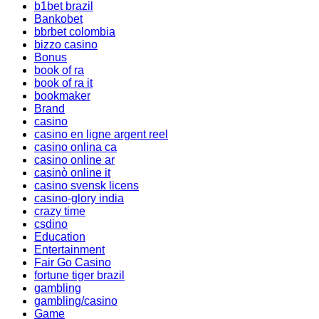
b1bet brazil
Bankobet
bbrbet colombia
bizzo casino
Bonus
book of ra
book of ra it
bookmaker
Brand
casino
casino en ligne argent reel
casino onlina ca
casino online ar
casinò online it
casino svensk licens
casino-glory india
crazy time
csdino
Education
Entertainment
Fair Go Casino
fortune tiger brazil
gambling
gambling/casino
Game