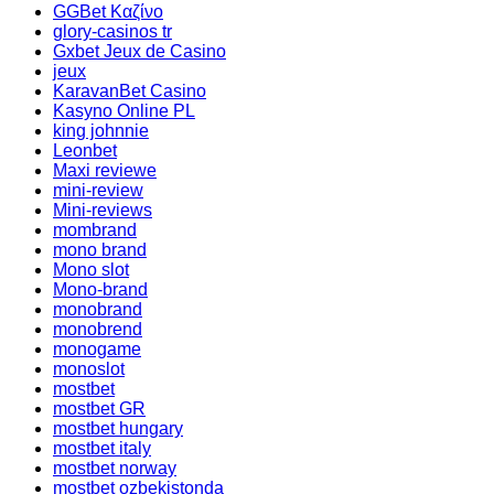
GGBet Καζίνο
glory-casinos tr
Gxbet Jeux de Casino
jeux
KaravanBet Casino
Kasyno Online PL
king johnnie
Leonbet
Maxi reviewe
mini-review
Mini-reviews
mombrand
mono brand
Mono slot
Mono-brand
monobrand
monobrend
monogame
monoslot
mostbet
mostbet GR
mostbet hungary
mostbet italy
mostbet norway
mostbet ozbekistonda