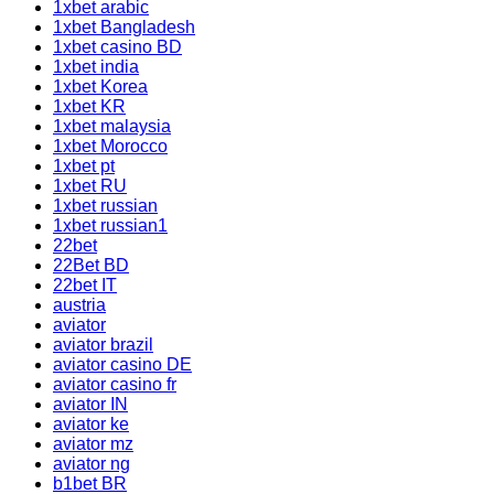
1xbet arabic
1xbet Bangladesh
1xbet casino BD
1xbet india
1xbet Korea
1xbet KR
1xbet malaysia
1xbet Morocco
1xbet pt
1xbet RU
1xbet russian
1xbet russian1
22bet
22Bet BD
22bet IT
austria
aviator
aviator brazil
aviator casino DE
aviator casino fr
aviator IN
aviator ke
aviator mz
aviator ng
b1bet BR