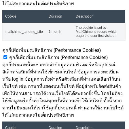
ได้ไม่สะดวกและไม่เต็มประสิทธิภาพ
Cookie
Duration
Description
The cookie is set by
mailchimp_landing_site
1 month
MailChimp to record which
page the user first visited.
คุกกี้เพื่อเพิ่มประสิทธิภาพ (Performance Cookies)
คุกกี้เพื่อเพิ่มประสิทธิภาพ (Performance Cookies)
คุกกี้ประเภทนี้จะช่วยจดจำข้อมูลคอมพิวเตอร์หรืออุปกรณ์
อิเล็กทรอนิกส์ที่ท่านใช้เข้าชมเว็บไซต์ ข้อมูลการลงทะเบียน
หรือ log in ข้อมูลการตั้งค่าหรือตัวเลือกที่ท่านเคยเลือกไว้บน
เว็บไซต์ เช่น ภาษาที่แสดงบนเว็บไซต์ ที่อยู่สำหรับจัดส่งสินค้า
เพื่อให้ท่านสามารถใช้งานเว็บไซต์ได้สะดวกยิ่งขึ้น โดยไม่ต้อง
ให้ข้อมูลหรือตั้งค่าใหม่ทุกครั้งที่ท่านเข้าใช้เว็บไซต์ ทั้งนี้ หาก
ท่านไม่ยินยอมให้เราใช้คุกกี้ประเภทนี้ ท่านอาจใช้งานเว็บไซต์
ได้ไม่สะดวกและไม่เต็มประสิทธิภาพ
Cookie
Duration
Description