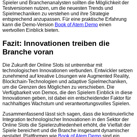
Spieler und Branchenanalysten sollten die Möglichkeit der
Testversionen nutzen, um die neuesten Trends und
Spielmechaniken zu verstehen und ihre Strategie
entsprechend anzupassen. Für eine praktische Erfahrung
kann die Demo-Version
Book of Atem Demo
einen
wertvollen Einblick bieten.
Fazit: Innovationen treiben die
Branche voran
Die Zukunft der Online Slots ist untrennbar mit
technologischen Innovationen verbunden. Entwickler setzen
zunehmend auf kreative Lösungen wie Augmented Reality,
Blockchain-Technologien und adaptive Spielmechaniken,
um die Grenzen des Möglichen zu verschieben. Die
Verfügbarkeit von Demos, die den Spielern Einblick in diese
Innovationen geben, ist dabei ein entscheidender Faktor für
nachhaltiges Wachstum und verantwortungsvolles Spielen.
Zusammenfassend lässt sich sagen, dass die kontinuierliche
Integration technologischer Innovationen in den Sektor der
Online Slots die Spielerzufriedenheit erhöht, die Vielfalt der
Spiele bereichert und die Branche insgesamt dynamischer
gestaltet. Plattformen wie
Book of Atem Demo
sind ein