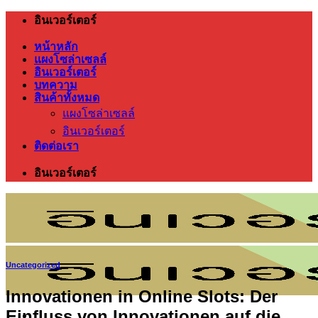
ข้าม
อินเวอร์เตอร์
ไป
หน้าหลัก
ยัง
แผงโซล่าเซลล์
อินเวอร์เตอร์
เนื้อหา
บทความ
สินค้าทั้งหมด
แผงโซล่าเซลล์
อินเวอร์เตอร์
ติดต่อเรา
อินเวอร์เตอร์
Uncategorized
Innovationen in Online Slots: Der
Einfluss von Innovationen auf die