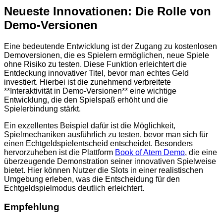
Neueste Innovationen: Die Rolle von
Demo-Versionen
Eine bedeutende Entwicklung ist der Zugang zu kostenlosen
Demoversionen, die es Spielern ermöglichen, neue Spiele
ohne Risiko zu testen. Diese Funktion erleichtert die
Entdeckung innovativer Titel, bevor man echtes Geld
investiert. Hierbei ist die zunehmend verbreitete
**Interaktivität in Demo-Versionen** eine wichtige
Entwicklung, die den Spielspaß erhöht und die
Spielerbindung stärkt.
Ein exzellentes Beispiel dafür ist die Möglichkeit,
Spielmechaniken ausführlich zu testen, bevor man sich für
einen Echtgeldspielentscheid entscheidet. Besonders
hervorzuheben ist die Plattform
Book of Atem Demo
, die eine
überzeugende Demonstration seiner innovativen Spielweise
bietet. Hier können Nutzer die Slots in einer realistischen
Umgebung erleben, was die Entscheidung für den
Echtgeldspielmodus deutlich erleichtert.
Empfehlung