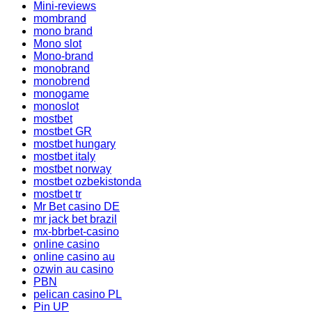
Mini-reviews
mombrand
mono brand
Mono slot
Mono-brand
monobrand
monobrend
monogame
monoslot
mostbet
mostbet GR
mostbet hungary
mostbet italy
mostbet norway
mostbet ozbekistonda
mostbet tr
Mr Bet casino DE
mr jack bet brazil
mx-bbrbet-casino
online casino
online casino au
ozwin au casino
PBN
pelican casino PL
Pin UP