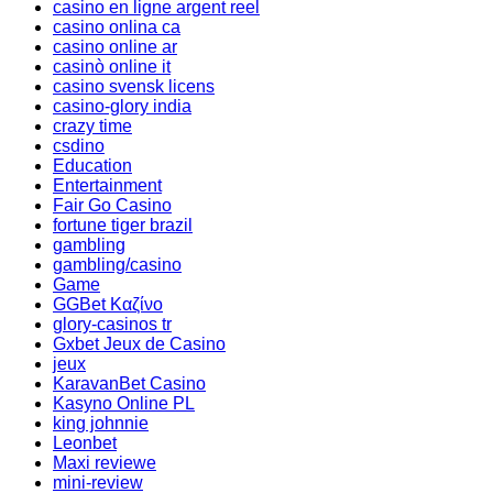
casino en ligne argent reel
casino onlina ca
casino online ar
casinò online it
casino svensk licens
casino-glory india
crazy time
csdino
Education
Entertainment
Fair Go Casino
fortune tiger brazil
gambling
gambling/casino
Game
GGBet Καζίνο
glory-casinos tr
Gxbet Jeux de Casino
jeux
KaravanBet Casino
Kasyno Online PL
king johnnie
Leonbet
Maxi reviewe
mini-review