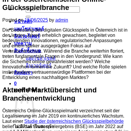
Glücksspielbranche
ค้นหา:
Posted on
15/06/2025
by
admin
หน้าหลัก
แผงโซล่าเซลล์
Die Bedeutung des digitalen Glücksspiels in Österreich ist in
den letzten Jahren erheblich gewachsen, begleitet von
อินเวอร์เตอร์
bedeutenden Innovationen, regulatorischen Anpassungen
บทความ
und einem stärker ausgeprägten Fokus auf
สินค้าทั้งหมด
Verbraucherschutz. Während die Branche weiterhin floriert,
treten fundamentale Fragen in den Vordergrund: Wie kann
แผงโซล่าเซลล์
die Sicherheit online gewährleistet werden? Welche
อินเวอร์เตอร์
Innovationen formen die Zukunft? Und welche Rolle spielen
insbesondere vertrauenswürdige Plattformen bei der
ติดต่อเรา
Entwicklung eines nachhaltigen Marktes?
0
Aktuelle Marktübersicht und
ตะกร้าสินค้า
Branchenentwicklung
Österreichs Online-Glücksspielmarkt verzeichnet seit der
Legalisierung im Jahr 2019 ein kontinuierliches Wachstum.
Laut einer
Studie der österreichischen Glücksspielbehörde
belief sich das Bruttospielergebnis (BSE) im Jahr 2022 auf
ไม่มีสินค้าในตะกร้า