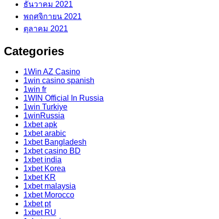
ธันวาคม 2021
พฤศจิกายน 2021
ตุลาคม 2021
Categories
1Win AZ Casino
1win casino spanish
1win fr
1WIN Official In Russia
1win Turkiye
1winRussia
1xbet apk
1xbet arabic
1xbet Bangladesh
1xbet casino BD
1xbet india
1xbet Korea
1xbet KR
1xbet malaysia
1xbet Morocco
1xbet pt
1xbet RU