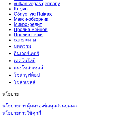
vulkan vegas germany
Καζίνο
Οδηγοί για Παίκτες
Макси-обзорник
Микрокредит
Пролив мейнов
Пролив сетки
сателлиты
บทความ
อินเวอร์เตอร์
เทคโนโลยี
แผงโซล่าเซลล์
โซล่ารูฟท็อป
โซล่าเซลล์
นโยบาย
นโยบายการคุ้มครองข้อมูลส่วนบุคคล
นโยบายการใช้คุกกี้