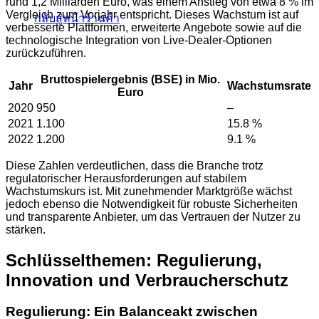
rund 1,2 Milliarden Euro, was einem Anstieg von etwa 8 % im
Vergleich zum Vorjahr entspricht. Dieses Wachstum ist auf
กลับสู่หน้าร้านค้า
verbesserte Plattformen, erweiterte Angebote sowie auf die
technologische Integration von Live-Dealer-Optionen
zurückzuführen.
Bruttospielergebnis (BSE) in Mio.
Jahr
Wachstumsrate
Euro
2020
950
–
2021
1.100
15.8 %
2022
1.200
9.1 %
Diese Zahlen verdeutlichen, dass die Branche trotz
regulatorischer Herausforderungen auf stabilem
Wachstumskurs ist. Mit zunehmender Marktgröße wächst
jedoch ebenso die Notwendigkeit für robuste Sicherheiten
und transparente Anbieter, um das Vertrauen der Nutzer zu
stärken.
Schlüsselthemen: Regulierung,
Innovation und Verbraucherschutz
Regulierung: Ein Balanceakt zwischen