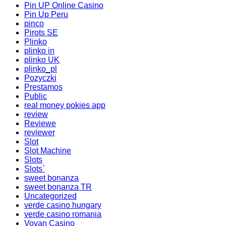
Pin UP Online Casino
Pin Up Peru
pinco
Pirots SE
Plinko
plinko in
plinko UK
plinko_pl
Pozyczki
Prestamos
Public
real money pokies app
review
Reviewe
reviewer
Slot
Slot Machine
Slots
Slots`
sweet bonanza
sweet bonanza TR
Uncategorized
verde casino hungary
verde casino romania
Vovan Casino