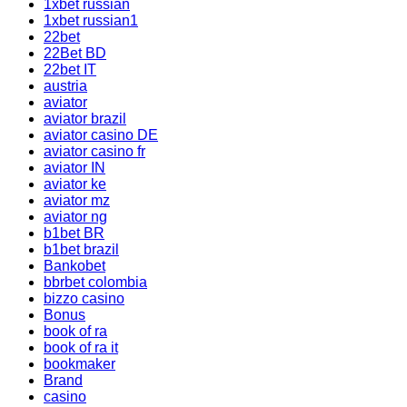
1xbet russian
1xbet russian1
22bet
22Bet BD
22bet IT
austria
aviator
aviator brazil
aviator casino DE
aviator casino fr
aviator IN
aviator ke
aviator mz
aviator ng
b1bet BR
b1bet brazil
Bankobet
bbrbet colombia
bizzo casino
Bonus
book of ra
book of ra it
bookmaker
Brand
casino