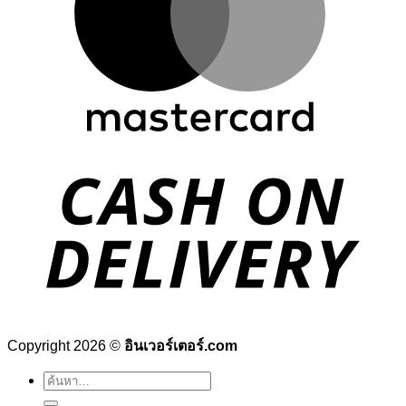
Copyright 2026 ©
อินเวอร์เตอร์.com
ค้นหา: