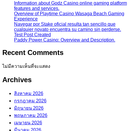
Information about Godz Casino online gaming platform
features and services.
Overview of Playtime Casino Wasaga Beach Gaming
Experience
Navegar por Stake oficial resulta tan sencillo que
cualquier novato encuentra su camino sin perderse.
Test Post Created
Paddy Power Casino: Overview and Description.
Recent Comments
ไม่มีความเห็นที่จะแสดง
Archives
สิงหาคม 2026
กรกฎาคม 2026
มิถุนายน 2026
พฤษภาคม 2026
เมษายน 2026
มีนาคม 2026