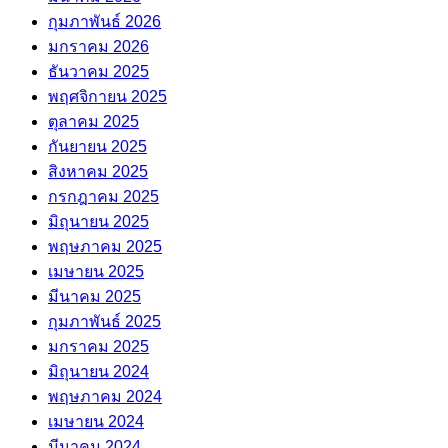
กุมภาพันธ์ 2026
มกราคม 2026
ธันวาคม 2025
พฤศจิกายน 2025
ตุลาคม 2025
กันยายน 2025
สิงหาคม 2025
กรกฎาคม 2025
มิถุนายน 2025
พฤษภาคม 2025
เมษายน 2025
มีนาคม 2025
กุมภาพันธ์ 2025
มกราคม 2025
มิถุนายน 2024
พฤษภาคม 2024
เมษายน 2024
มีนาคม 2024