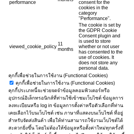
performance
consent for the
cookies in the
category
"Performance".
The cookie is set by
the GDPR Cookie
Consent plugin and
is used to store
11
viewed_cookie_policy
whether or not user
months
has consented to the
use of cookies. It
does not store any
personal data.
คุกกี้เพื่อช่วยในการใช้งาน (Functional Cookies)
คุกกี้เพื่อช่วยในการใช้งาน (Functional Cookies)
คุกกี้ประเภทนี้จะช่วยจดจำข้อมูลคอมพิวเตอร์หรือ
อุปกรณ์อิเล็กทรอนิกส์ที่ท่านใช้เข้าชมเว็บไซต์ ข้อมูลการ
ลงทะเบียนหรือ log in ข้อมูลการตั้งค่าหรือตัวเลือกที่ท่าน
เคยเลือกไว้บนเว็บไซต์ เช่น ภาษาที่แสดงบนเว็บไซต์ ที่อยู่
สำหรับจัดส่งสินค้า เพื่อให้ท่านสามารถใช้งานเว็บไซต์ได้
สะดวกยิ่งขึ้น โดยไม่ต้องให้ข้อมูลหรือตั้งค่าใหม่ทุกครั้งที่