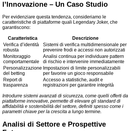
l’Innovazione – Un Caso Studio
Per evidenziare questa tendenza, consideriamo le
caratteristiche di piattaforme quali Legendary Joker, che
garantiscono:
Caratteristica
Descrizione
Verifica d’identità
Sistemi di verifica multidimensionale per
robusta
prevenire frodi e accessi non autorizzati
Monitoraggio
Analisi continua per individuare pattern
comportamentale
di rischio e intervenire immediatamente
Personalizzazione
Impostazioni di limite personalizzabili
del betting
per favorire un gioco responsabile
Report di
Accesso a statistiche, audit e
trasparenza
registrazioni per garantire integrità
Introdurre sistemi avanzati di sicurezza, come quelli offerti da
piattaforme innovative, permette di elevare gli standard di
affidabilità e sostenibilità del settore, definiti spesso come i
parametri chiave per la crescita a lungo termine.
Analisi di Settore e Prospettive