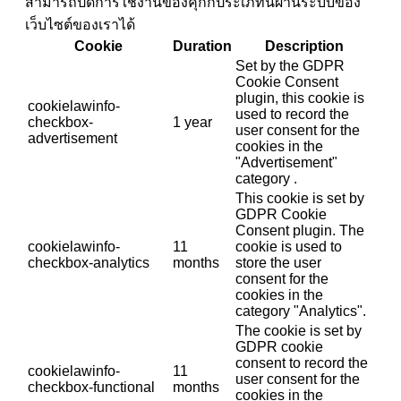
สามารถปิดการใช้งานของคุกกี้ประเภทนี้ผ่านระบบของ
เว็บไซต์ของเราได้
Cookie
Duration
Description
Set by the GDPR
Cookie Consent
plugin, this cookie is
cookielawinfo-
used to record the
checkbox-
1 year
user consent for the
advertisement
cookies in the
"Advertisement"
category .
This cookie is set by
GDPR Cookie
Consent plugin. The
cookielawinfo-
11
cookie is used to
checkbox-analytics
months
store the user
consent for the
cookies in the
category "Analytics".
The cookie is set by
GDPR cookie
consent to record the
cookielawinfo-
11
user consent for the
checkbox-functional
months
cookies in the