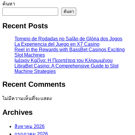
ค้นหา
ค้นหา
Recent Posts
Torneio de Rodadas no Salão de Glória dos Jogos
La Experiencia del Juego en X7 Casino
Reel in the Rewards with BassBet Casinos Exciting
Slot Machines
Ιμέριον Καζίνο: Η Περιπέτεια του Κληρωμένου
LibraBet Casino: A Comprehensive Guide to Slot
Machine Strategies
Recent Comments
ไม่มีความเห็นที่จะแสดง
Archives
สิงหาคม 2026
กรกฎาคม 2026