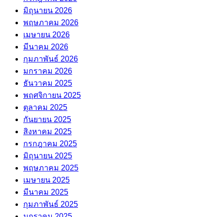
มิถุนายน 2026
พฤษภาคม 2026
เมษายน 2026
มีนาคม 2026
กุมภาพันธ์ 2026
มกราคม 2026
ธันวาคม 2025
พฤศจิกายน 2025
ตุลาคม 2025
กันยายน 2025
สิงหาคม 2025
กรกฎาคม 2025
มิถุนายน 2025
พฤษภาคม 2025
เมษายน 2025
มีนาคม 2025
กุมภาพันธ์ 2025
มกราคม 2025