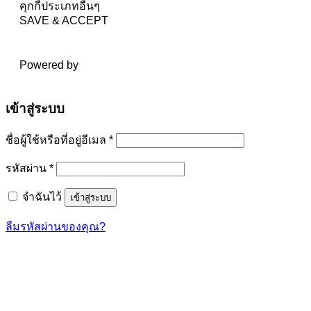
คุกกี้ประเภทอื่นๆ
SAVE & ACCEPT
Powered by
เข้าสู่ระบบ
ต้องการ
ชื่อผู้ใช้หรือที่อยู่อีเมล
*
ต้องการ
รหัสผ่าน
*
จำฉันไว้
เข้าสู่ระบบ
ลืมรหัสผ่านของคุณ?