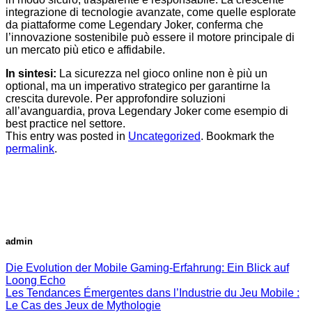
integrazione di tecnologie avanzate, come quelle esplorate
da piattaforme come Legendary Joker, conferma che
l’innovazione sostenibile può essere il motore principale di
un mercato più etico e affidabile.
In sintesi:
La sicurezza nel gioco online non è più un
optional, ma un imperativo strategico per garantirne la
crescita durevole. Per approfondire soluzioni
all’avanguardia, prova Legendary Joker come esempio di
best practice nel settore.
This entry was posted in
Uncategorized
. Bookmark the
permalink
.
admin
Die Evolution der Mobile Gaming-Erfahrung: Ein Blick auf
Loong Echo
Les Tendances Émergentes dans l’Industrie du Jeu Mobile :
Le Cas des Jeux de Mythologie