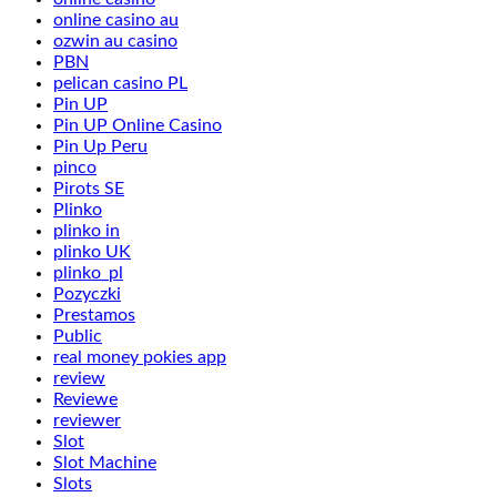
online casino au
ozwin au casino
PBN
pelican casino PL
Pin UP
Pin UP Online Casino
Pin Up Peru
pinco
Pirots SE
Plinko
plinko in
plinko UK
plinko_pl
Pozyczki
Prestamos
Public
real money pokies app
review
Reviewe
reviewer
Slot
Slot Machine
Slots