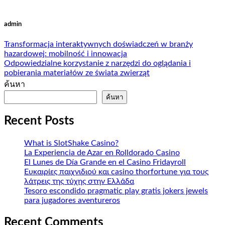
admin
Transformacja interaktywnych doświadczeń w branży
hazardowej: mobilność i innowacja
Odpowiedzialne korzystanie z narzędzi do oglądania i
pobierania materiałów ze świata zwierząt
ค้นหา
ค้นหา
Recent Posts
What is SlotShake Casino?
La Experiencia de Azar en Rolldorado Casino
El Lunes de Día Grande en el Casino Fridayroll
Ευκαιρίες παιχνιδιού και casino thorfortune για τους
λάτρεις της τύχης στην Ελλάδα
Tesoro escondido pragmatic play gratis jokers jewels
para jugadores aventureros
Recent Comments