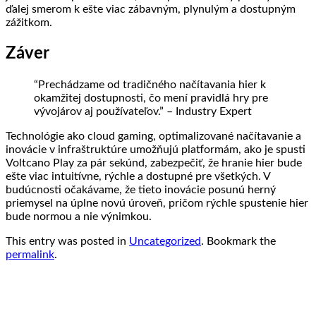
ďalej smerom k ešte viac zábavným, plynulým a dostupným
zážitkom.
Záver
“Prechádzame od tradičného načítavania hier k
okamžitej dostupnosti, čo mení pravidlá hry pre
vývojárov aj používateľov.” – Industry Expert
Technológie ako cloud gaming, optimalizované načítavanie a
inovácie v infraštruktúre umožňujú platformám, ako je spusti
Voltcano Play za pár sekúnd, zabezpečiť, že hranie hier bude
ešte viac intuitívne, rýchle a dostupné pre všetkých. V
budúcnosti očakávame, že tieto inovácie posunú herný
priemysel na úplne novú úroveň, pričom rýchle spustenie hier
bude normou a nie výnimkou.
This entry was posted in
Uncategorized
. Bookmark the
permalink
.