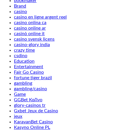
bookmaker
Brand
casino
casino en ligne argent reel
casino onlina ca
casino online ar
casinò online it
casino svensk licens
casino-glory india
crazy time
csdino
Education
Entertainment
Fair Go Casino
fortune tiger brazil
gambling
gambling/casino
Game
GGBet Καζίνο
glory-casinos tr
Gxbet Jeux de Casino
jeux
KaravanBet Casino
Kasyno Online PL