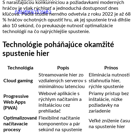
S narastajúcou konkurenciou a požiadavkami moderných
hráčov je však rýchlosť a jednoduchá dostupnosť dnes
กลับสู่หน้าร้านค้า
kľúčová. Podľa štúdie herného odvetvia z roku 2022 je až 68
% hráčov ochotných opustiť hru, ak jej spustenie trvá dlhšie
ako 10 sekúnd, čo preukazuje nutnosť optimalizácie
technológií na čo najrýchlejšie spustenie.
Technológie poháňajúce okamžité
spustenie hier
Technológia
Popis
Prínos
Streamovanie hier zo
Eliminácia nutnosti
Cloud gaming
vzdialených serverov s
stiahnutia hier,
minimálnou latenciou
rýchle spustenie
Webové aplikácie s
Priamy prístup bez
Progressive
rýchlym načítaním a
inštalácie, nízke
Web Apps
inštaláciou cez
požiadavky na
(PWA)
prehliadač
zariadenie
Optimalizované
Flexibilné načítanie
Veľké zníženie času
načítavacie
komponentov a pár
na spustenie hier
procesy
sekúnd na spustenie