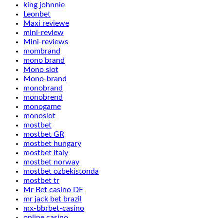
king johnnie
Leonbet
Maxi reviewe
mini-review
Mini-reviews
mombrand
mono brand
Mono slot
Mono-brand
monobrand
monobrend
monogame
monoslot
mostbet
mostbet GR
mostbet hungary
mostbet italy
mostbet norway
mostbet ozbekistonda
mostbet tr
Mr Bet casino DE
mr jack bet brazil
mx-bbrbet-casino
online casino