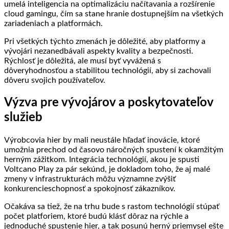
umelá inteligencia na optimalizáciu načítavania a rozšírenie
cloud gamingu, čím sa stane hranie dostupnejším na všetkých
zariadeniach a platformách.
Pri všetkých týchto zmenách je dôležité, aby platformy a
vývojári nezanedbávali aspekty kvality a bezpečnosti.
Rýchlosť je dôležitá, ale musí byť vyvážená s
dôveryhodnosťou a stabilitou technológií, aby si zachovali
dôveru svojich používateľov.
Výzva pre vývojárov a poskytovateľov
služieb
Výrobcovia hier by mali neustále hľadať inovácie, ktoré
umožnia prechod od časovo náročných spustení k okamžitým
herným zážitkom. Integrácia technológií, akou je spusti
Voltcano Play za pár sekúnd, je dokladom toho, že aj malé
zmeny v infrastrukturách môžu významne zvýšiť
konkurencieschopnosť a spokojnosť zákazníkov.
Očakáva sa tiež, že na trhu bude s rastom technológií stúpať
počet platforiem, ktoré budú klásť dôraz na rýchle a
jednoduché spustenie hier, a tak posunú herný priemysel ešte