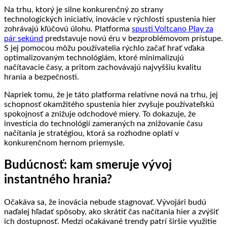
Na trhu, ktorý je silne konkurenčný zo strany
technologických iniciatív, inovácie v rýchlosti spustenia hier
zohrávajú kľúčovú úlohu. Platforma
spusti Voltcano Play za
pár sekúnd
predstavuje novú éru v bezproblémovom prístupe.
S jej pomocou môžu používatelia rýchlo začať hrať vďaka
optimalizovaným technológiám, ktoré minimalizujú
načítavacie časy, a pritom zachovávajú najvyššiu kvalitu
hrania a bezpečnosti.
Napriek tomu, že je táto platforma relatívne nová na trhu, jej
schopnosť okamžitého spustenia hier zvyšuje používateľskú
spokojnosť a znižuje odchodové miery. To dokazuje, že
investícia do technológií zameraných na znižovanie času
načítania je stratégiou, ktorá sa rozhodne oplatí v
konkurenčnom hernom priemysle.
Budúcnosť: kam smeruje vývoj
instantného hrania?
Očakáva sa, že inovácia nebude stagnovať. Vývojári budú
naďalej hľadať spôsoby, ako skrátiť čas načítania hier a zvýšiť
ich dostupnosť. Medzi očakávané trendy patrí širšie využitie