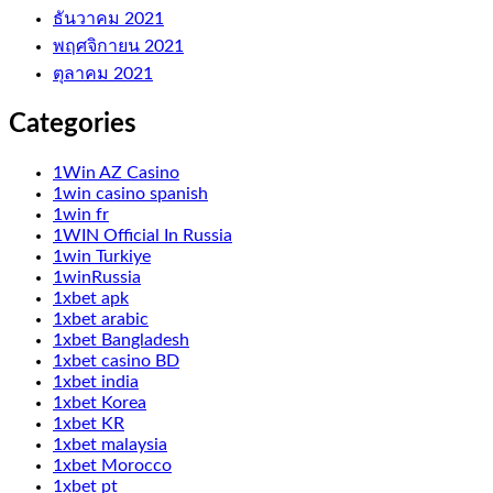
ธันวาคม 2021
พฤศจิกายน 2021
ตุลาคม 2021
Categories
1Win AZ Casino
1win casino spanish
1win fr
1WIN Official In Russia
1win Turkiye
1winRussia
1xbet apk
1xbet arabic
1xbet Bangladesh
1xbet casino BD
1xbet india
1xbet Korea
1xbet KR
1xbet malaysia
1xbet Morocco
1xbet pt