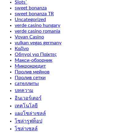
Slots`
sweet bonanza
sweet bonanza TR
Uncategorized
verde casino hungary
verde casino romania
Vovan Casino
vulkan vegas germany
Καζίνο
Οδηγοί για Παίκτες
Макси-обзорник
Микрокредит
Пролив мейнов
Пролив сетки
сателлиты
บทความ
อินเวอร์เตอร์
เทคโนโลยี
แผงโซล่าเซลล์
โซล่ารูฟท็อป
โซล่าเซลล์