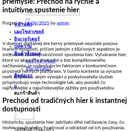
priemysle: Prechod na rýchle a
intuitívne spustenie hier
ค้นหา:
Posted on
16/06/2025
by
admin
หน้าหลัก
แผงโซล่าเซลล์
อินเวอร์เตอร์
V dnešnej digitálnej ére herný priemysel neustále posúva
บทความ
hranice možností, pričom jedným z kľúčových aspektov je
สินค้าทั้งหมด
znižovanie časovej náročnosti spustenia hier. Vytváranie hier,
ktoré sú okamžite dostupné a bez komplikovaného
แผงโซล่าเซลล์
načítavania, je rozhodujúcim faktorom v konkurenčnom
อินเวอร์เตอร์
prostredí herných platforiem. V tomto kontexte sa výrazne
ติดต่อเรา
mení aj spôsob, akým vývojári a poskytovatelia služieb
prispôsobujú svoje technológie tak, aby ponúkli čo
0
najrýchlejšie a najučinkovejšie zážitky pre používateľov.
ตะกร้าสินค้า
Prechod od tradičných hier k instantnej
dostupnosti
Historicky, spustenie hier zahŕňalo dlhé načítavacie časy, čo
mohlo používateľov frustrovať a odrádzať od ich používania.
ไม่มีสินค้าในตะกร้า