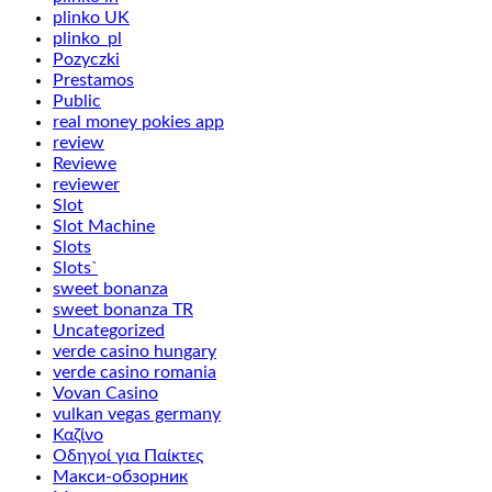
plinko UK
plinko_pl
Pozyczki
Prestamos
Public
real money pokies app
review
Reviewe
reviewer
Slot
Slot Machine
Slots
Slots`
sweet bonanza
sweet bonanza TR
Uncategorized
verde casino hungary
verde casino romania
Vovan Casino
vulkan vegas germany
Καζίνο
Οδηγοί για Παίκτες
Макси-обзорник