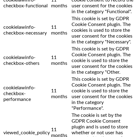
checkbox-functional
months
user consent for the cookies
in the category "Functional".
This cookie is set by GDPR
Cookie Consent plugin. The
cookielawinfo-
11
cookies is used to store the
checkbox-necessary
months
user consent for the cookies
in the category "Necessary".
This cookie is set by GDPR
Cookie Consent plugin. The
cookielawinfo-
11
cookie is used to store the
checkbox-others
months
user consent for the cookies
in the category "Other.
This cookie is set by GDPR
Cookie Consent plugin. The
cookielawinfo-
11
cookie is used to store the
checkbox-
months
user consent for the cookies
performance
in the category
"Performance".
The cookie is set by the
GDPR Cookie Consent
plugin and is used to store
11
viewed_cookie_policy
whether or not user has
months