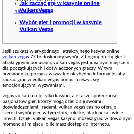
Jak zacząć grę w kasynie online
Vulkan Vegas
กลับสู่หน้าร้านค้า
Wybór gier i promocji w kasynie
Vulkan Vegas
Jeśli szukasz wiarygodnego i atrakcyjnego kasyna online,
vulkan vegas
77 to doskonały wybór. Z bogatą ofertą gier i
atrakcyjnymi bonusami, vulkan vegas jest idealnym miejscem
dla początkujących i doświadczonych graczy. W tym
przewodniku poznasz wszystkie niezbędne informacje, aby
zacząć grać w vulkan vegas bonus i cieszyć się
emocjonującymi wyzwaniami.
vegas vulkan to nie tylko kasyno, ale także społeczność
pasjonatów gier, którzy mogą dzielić się swoimi
doświadczeniami i radami. vulkan vegas casino oferuje
szeroki wybór gier, w tym sloty, ruletkę, blackjacka i wiele
innych. Dzięki vulkan vegas kasyno, możesz grać w dowolnym
momencie i miejscu, o ile masz dostęp do internetu.