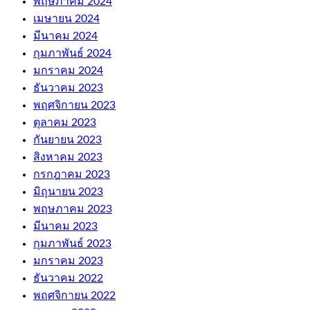
พฤษภาคม 2024
เมษายน 2024
มีนาคม 2024
กุมภาพันธ์ 2024
มกราคม 2024
ธันวาคม 2023
พฤศจิกายน 2023
ตุลาคม 2023
กันยายน 2023
สิงหาคม 2023
กรกฎาคม 2023
มิถุนายน 2023
พฤษภาคม 2023
มีนาคม 2023
กุมภาพันธ์ 2023
มกราคม 2023
ธันวาคม 2022
พฤศจิกายน 2022