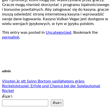
gier i promocji, które mogą być wykorzystane przez graczy.
Gracze mogą również skorzystać z programu lojalnościowego
i bonusów powitalnych. Aby zalogować się do kasyna, gracze
muszą odwiedzić stronę internetową kasyna i wprowadzić
swoje dane logowania. Kasyno Vulkan Vegas jest dostępne w
wielu wersjach językowych, w tym w języku polskim.
This entry was posted in
Uncategorized
. Bookmark the
permalink
.
admin
Vinsten är ett Spinn Bortom vanlighetens gräns
Rocketslotspiel: Erfolg und Chance bei der Spielautomat
Rocket
ค้นหา
ค้นหา