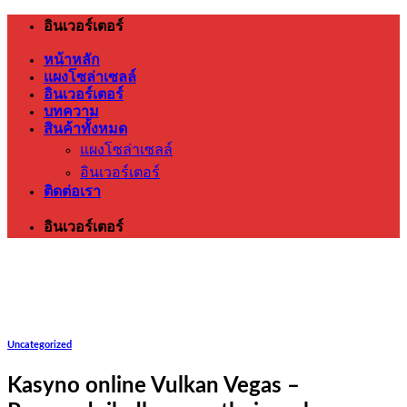
ข้าม
อินเวอร์เตอร์
ไป
หน้าหลัก
ยัง
แผงโซล่าเซลล์
เนื้อหา
อินเวอร์เตอร์
บทความ
สินค้าทั้งหมด
แผงโซล่าเซลล์
อินเวอร์เตอร์
ติดต่อเรา
อินเวอร์เตอร์
Uncategorized
Kasyno online Vulkan Vegas –