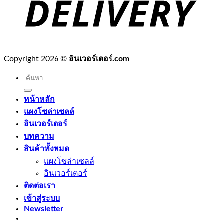
Copyright 2026 ©
อินเวอร์เตอร์.com
ค้นหา:
หน้าหลัก
แผงโซล่าเซลล์
อินเวอร์เตอร์
บทความ
สินค้าทั้งหมด
แผงโซล่าเซลล์
อินเวอร์เตอร์
ติดต่อเรา
เข้าสู่ระบบ
Newsletter