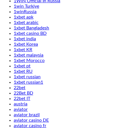
1WIN Official In Russia
1win Turkiye
1winRussia
1xbet apk
1xbet arabic
1xbet Bangladesh
1xbet casino BD
1xbet india
1xbet Korea
1xbet KR
1xbet malaysia
1xbet Morocco
1xbet pt
1xbet RU
1xbet russian
1xbet russian1
22bet
22Bet BD
22bet IT
austria
aviator
aviator brazil
aviator casino DE
aviator casino fr