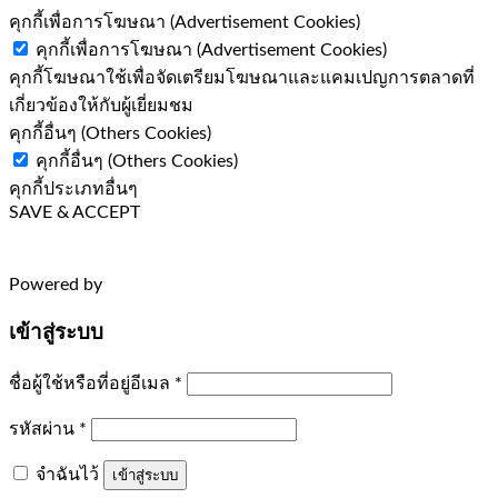
คุกกี้เพื่อการโฆษณา (Advertisement Cookies)
คุกกี้เพื่อการโฆษณา (Advertisement Cookies)
คุกกี้โฆษณาใช้เพื่อจัดเตรียมโฆษณาและแคมเปญการตลาดที่
เกี่ยวข้องให้กับผู้เยี่ยมชม
คุกกี้อื่นๆ (Others Cookies)
คุกกี้อื่นๆ (Others Cookies)
คุกกี้ประเภทอื่นๆ
SAVE & ACCEPT
Powered by
เข้าสู่ระบบ
ต้องการ
ชื่อผู้ใช้หรือที่อยู่อีเมล
*
ต้องการ
รหัสผ่าน
*
จำฉันไว้
เข้าสู่ระบบ