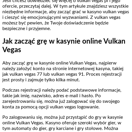
Jeśli chcesz dowiedzieć się więcej o vulkan vegas pl i jego
ofercie, przeczytaj dalej. W tym artykule znajdziesz wszystkie
niezbędne informacje, aby zacząć grać w kasyno vulkan vegas
i cieszyć się emocjonującymi wyzwaniami. Z vulkan vegas
możesz być pewien, że Twoje doświadczenie będzie
bezpieczne i przyjemne.
Jak zacząć grę w kasynie online Vulkan
Vegas
Aby zacząć grę w kasynie online Vulkan Vegas, najpierw
należy założyć konto na stronie internetowej kasyna, takiej
jak vulkan vegas 77 lub vulkan vegas 91. Proces rejestracji
jest prosty i zajmuje tylko kilka minut.
Podczas rejestracji należy podać podstawowe informacje,
takie jak imię, nazwisko, adres e-mail i hasło. Po
zarejestrowaniu się, można już zalogować się do swojego
konta za pomocą opcji vulkan vegas logowanie.
Po zalogowaniu się, można już przystąpić do gry w kasynie
online Vulkan Vegas. Kasyno oferuje szeroki wybór gier, w
tym automaty do gier, gry karciane i gry stołowe. Można