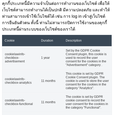
คุกกี้ประเภทนี้มีความจำเป็นต่อการทำงานของเว็บไซต์ เพื่อให้
เว็บไซต์สามารถทำงานได้เป็นปกติ มีความปลอดภัย และทำให้
ท่านสามารถเข้าใช้เว็บไซต์ได้ เช่น การ log in เข้าสู่เว็บไซต์
การยืนยันตัวตน ทั้งนี้ ท่านไม่สามารถปิดการใช้งานของคุกกี้
ประเภทนี้ผ่านระบบของเว็บไซต์ของเราได้
Cookie
Duration
Description
Set by the GDPR Cookie
cookielawinfo-
Consent plugin, this cookie is
checkbox-
1 year
used to record the user
advertisement
consent for the cookies in the
"Advertisement" category .
This cookie is set by GDPR
Cookie Consent plugin. The
cookielawinfo-
11 months
cookie is used to store the user
checkbox-analytics
consent for the cookies in the
category "Analytics".
The cookie is set by GDPR
cookielawinfo-
cookie consent to record the
11 months
checkbox-functional
user consent for the cookies in
the category "Functional".