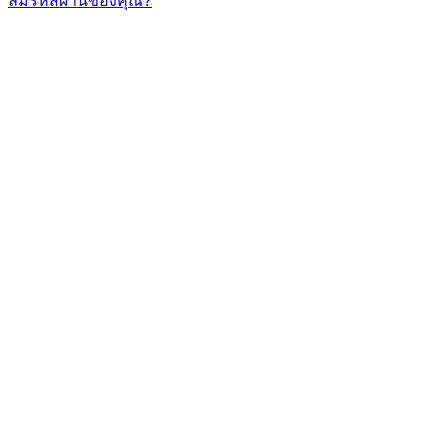
ลืมรหัสผ่านของคุณ?