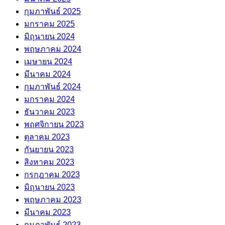
กุมภาพันธ์ 2025
มกราคม 2025
มิถุนายน 2024
พฤษภาคม 2024
เมษายน 2024
มีนาคม 2024
กุมภาพันธ์ 2024
มกราคม 2024
ธันวาคม 2023
พฤศจิกายน 2023
ตุลาคม 2023
กันยายน 2023
สิงหาคม 2023
กรกฎาคม 2023
มิถุนายน 2023
พฤษภาคม 2023
มีนาคม 2023
กุมภาพันธ์ 2023