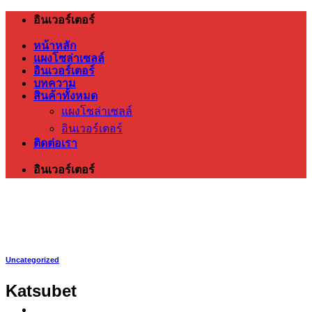
ข้าม
อินเวอร์เตอร์
ไป
หน้าหลัก
ยัง
แผงโซล่าเซลล์
อินเวอร์เตอร์
เนื้อหา
บทความ
สินค้าทั้งหมด
แผงโซล่าเซลล์
อินเวอร์เตอร์
ติดต่อเรา
อินเวอร์เตอร์
Uncategorized
Katsubet