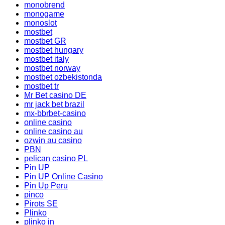
monobrend
monogame
monoslot
mostbet
mostbet GR
mostbet hungary
mostbet italy
mostbet norway
mostbet ozbekistonda
mostbet tr
Mr Bet casino DE
mr jack bet brazil
mx-bbrbet-casino
online casino
online casino au
ozwin au casino
PBN
pelican casino PL
Pin UP
Pin UP Online Casino
Pin Up Peru
pinco
Pirots SE
Plinko
plinko in