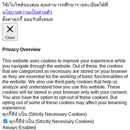
ใช้เว็บไซต์ของคุณ คุณสามารถศึกษารายละเอียดได้ที่
นโยบายความเป็นส่วนตัว
ตั้งค่าคุกกี้
ยอมรับทั้งหมด
Close
Privacy Overview
This website uses cookies to improve your experience while
you navigate through the website. Out of these, the cookies
that are categorized as necessary are stored on your browser
as they are essential for the working of basic functionalities of
the website. We also use third-party cookies that help us
analyze and understand how you use this website. These
cookies will be stored in your browser only with your consent.
You also have the option to opt-out of these cookies. But
opting out of some of these cookies may affect your browsing
experience.
คุกกี้ที่จำเป็น (Strictly Necessary Cookies)
คุกกี้ที่จำเป็น (Strictly Necessary Cookies)
Always Enabled