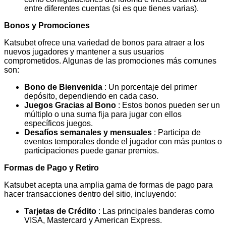
entre diferentes cuentas (si es que tienes varias).
Bonos y Promociones
Katsubet ofrece una variedad de bonos para atraer a los
nuevos jugadores y mantener a sus usuarios
comprometidos. Algunas de las promociones más comunes
son:
Bono de Bienvenida
: Un porcentaje del primer
depósito, dependiendo en cada caso.
Juegos Gracias al Bono
: Estos bonos pueden ser un
múltiplo o una suma fija para jugar con ellos
específicos juegos.
Desafíos semanales y mensuales
: Participa de
eventos temporales donde el jugador con más puntos o
participaciones puede ganar premios.
Formas de Pago y Retiro
Katsubet acepta una amplia gama de formas de pago para
hacer transacciones dentro del sitio, incluyendo:
Tarjetas de Crédito
: Las principales banderas como
VISA, Mastercard y American Express.