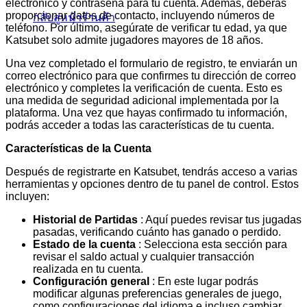
electrónico y contraseña para tu cuenta. Además, deberás
proporcionar datos de contacto, incluyendo números de
กลับสู่หน้าร้านค้า
teléfono. Por último, asegúrate de verificar tu edad, ya que
Katsubet solo admite jugadores mayores de 18 años.
Una vez completado el formulario de registro, te enviarán un
correo electrónico para que confirmes tu dirección de correo
electrónico y completes la verificación de cuenta. Esto es
una medida de seguridad adicional implementada por la
plataforma. Una vez que hayas confirmado tu información,
podrás acceder a todas las características de tu cuenta.
Características de la Cuenta
Después de registrarte en Katsubet, tendrás acceso a varias
herramientas y opciones dentro de tu panel de control. Estos
incluyen:
Historial de Partidas
: Aquí puedes revisar tus jugadas
pasadas, verificando cuánto has ganado o perdido.
Estado de la cuenta
: Selecciona esta sección para
revisar el saldo actual y cualquier transacción
realizada en tu cuenta.
Configuración general
: En este lugar podrás
modificar algunas preferencias generales de juego,
como configuraciones del idioma e incluso cambiar