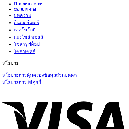
Пролив сетки
сателлиты
บทความ
อินเวอร์เตอร์
เทคโนโลยี
แผงโซล่าเซลล์
โซล่ารูฟท็อป
โซล่าเซลล์
นโยบาย
นโยบายการคุ้มครองข้อมูลส่วนบุคคล
นโยบายการใช้คุกกี้