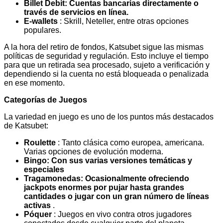
Billet Debit: Cuentas bancarias directamente o
través de servicios en línea.
E-wallets
: Skrill, Neteller, entre otras opciones
populares.
A la hora del retiro de fondos, Katsubet sigue las mismas
políticas de seguridad y regulación. Esto incluye el tiempo
para que un retirada sea procesado, sujeto a verificación y
dependiendo si la cuenta no está bloqueada o penalizada
en ese momento.
Categorías de Juegos
La variedad en juego es uno de los puntos más destacados
de Katsubet:
Roulette
: Tanto clásica como europea, americana.
Varias opciones de evolución moderna.
Bingo: Con sus varias versiones temáticas y
especiales
Tragamonedas: Ocasionalmente ofreciendo
jackpots enormes por pujar hasta grandes
cantidades o jugar con un gran número de líneas
activas
.
Póquer
: Juegos en vivo contra otros jugadores