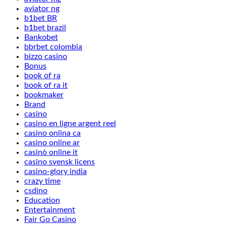
aviator ng
b1bet BR
b1bet brazil
Bankobet
bbrbet colombia
bizzo casino
Bonus
book of ra
book of ra it
bookmaker
Brand
casino
casino en ligne argent reel
casino onlina ca
casino online ar
casinò online it
casino svensk licens
casino-glory india
crazy time
csdino
Education
Entertainment
Fair Go Casino