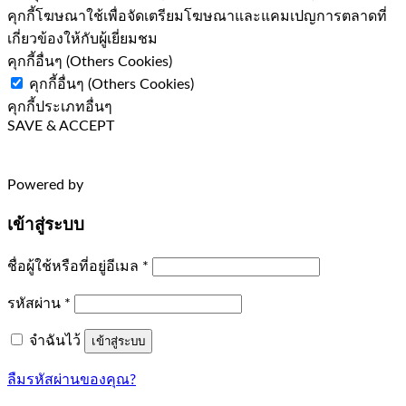
คุกกี้โฆษณาใช้เพื่อจัดเตรียมโฆษณาและแคมเปญการตลาดที่
เกี่ยวข้องให้กับผู้เยี่ยมชม
คุกกี้อื่นๆ (Others Cookies)
คุกกี้อื่นๆ (Others Cookies)
คุกกี้ประเภทอื่นๆ
SAVE & ACCEPT
Powered by
เข้าสู่ระบบ
ต้องการ
ชื่อผู้ใช้หรือที่อยู่อีเมล
*
ต้องการ
รหัสผ่าน
*
จำฉันไว้
เข้าสู่ระบบ
ลืมรหัสผ่านของคุณ?