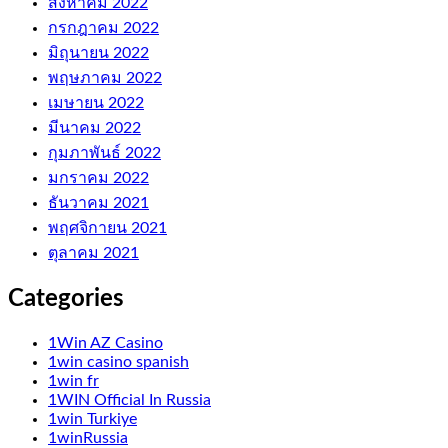
สิงหาคม 2022
กรกฎาคม 2022
มิถุนายน 2022
พฤษภาคม 2022
เมษายน 2022
มีนาคม 2022
กุมภาพันธ์ 2022
มกราคม 2022
ธันวาคม 2021
พฤศจิกายน 2021
ตุลาคม 2021
Categories
1Win AZ Casino
1win casino spanish
1win fr
1WIN Official In Russia
1win Turkiye
1winRussia