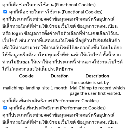
คุกกี้เพื่อช่วยในการใช้งาน (Functional Cookies)
คุกกี้เพื่อช่วยในการใช้งาน (Functional Cookies)
คุกกี้ประเภทนี้จะช่วยจดจำข้อมูลคอมพิวเตอร์หรืออุปกรณ์
อิเล็กทรอนิกส์ที่ท่านใช้เข้าชมเว็บไซต์ ข้อมูลการลงทะเบียน
หรือ log in ข้อมูลการตั้งค่าหรือตัวเลือกที่ท่านเคยเลือกไว้บน
เว็บไซต์ เช่น ภาษาที่แสดงบนเว็บไซต์ ที่อยู่สำหรับจัดส่งสินค้า
เพื่อให้ท่านสามารถใช้งานเว็บไซต์ได้สะดวกยิ่งขึ้น โดยไม่ต้อง
ให้ข้อมูลหรือตั้งค่าใหม่ทุกครั้งที่ท่านเข้าใช้เว็บไซต์ ทั้งนี้ หาก
ท่านไม่ยินยอมให้เราใช้คุกกี้ประเภทนี้ ท่านอาจใช้งานเว็บไซต์
ได้ไม่สะดวกและไม่เต็มประสิทธิภาพ
Cookie
Duration
Description
The cookie is set by
mailchimp_landing_site
1 month
MailChimp to record which
page the user first visited.
คุกกี้เพื่อเพิ่มประสิทธิภาพ (Performance Cookies)
คุกกี้เพื่อเพิ่มประสิทธิภาพ (Performance Cookies)
คุกกี้ประเภทนี้จะช่วยจดจำข้อมูลคอมพิวเตอร์หรืออุปกรณ์
อิเล็กทรอนิกส์ที่ท่านใช้เข้าชมเว็บไซต์ ข้อมูลการลงทะเบียน