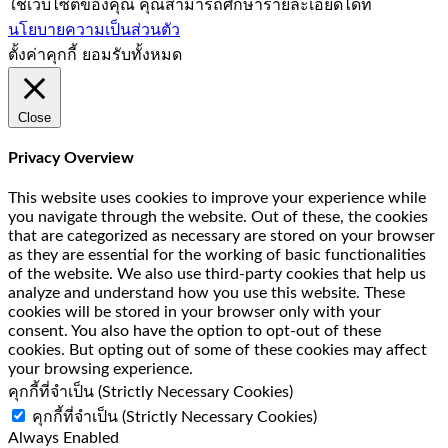
ใช้เว็บไซต์ของคุณ คุณสามารถศึกษารายละเอียดได้ที่
นโยบายความเป็นส่วนตัว
ตั้งค่าคุกกี้
ยอมรับทั้งหมด
Close
Privacy Overview
This website uses cookies to improve your experience while
you navigate through the website. Out of these, the cookies
that are categorized as necessary are stored on your browser
as they are essential for the working of basic functionalities
of the website. We also use third-party cookies that help us
analyze and understand how you use this website. These
cookies will be stored in your browser only with your
consent. You also have the option to opt-out of these
cookies. But opting out of some of these cookies may affect
your browsing experience.
คุกกี้ที่จำเป็น (Strictly Necessary Cookies)
คุกกี้ที่จำเป็น (Strictly Necessary Cookies)
Always Enabled