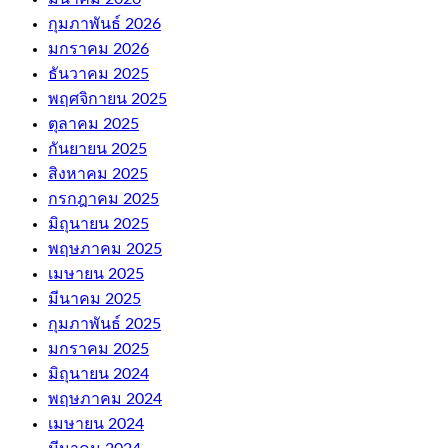
กุมภาพันธ์ 2026
มกราคม 2026
ธันวาคม 2025
พฤศจิกายน 2025
ตุลาคม 2025
กันยายน 2025
สิงหาคม 2025
กรกฎาคม 2025
มิถุนายน 2025
พฤษภาคม 2025
เมษายน 2025
มีนาคม 2025
กุมภาพันธ์ 2025
มกราคม 2025
มิถุนายน 2024
พฤษภาคม 2024
เมษายน 2024