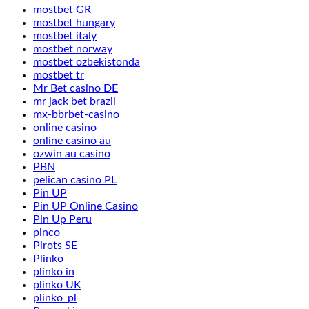
mostbet GR
mostbet hungary
mostbet italy
mostbet norway
mostbet ozbekistonda
mostbet tr
Mr Bet casino DE
mr jack bet brazil
mx-bbrbet-casino
online casino
online casino au
ozwin au casino
PBN
pelican casino PL
Pin UP
Pin UP Online Casino
Pin Up Peru
pinco
Pirots SE
Plinko
plinko in
plinko UK
plinko_pl