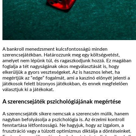
A bankroll menedzsment kulcsfontosságú minden
szerencsejátékban. Határozzunk meg egy költségvetést,
amelyet nem lépünk túl, és ragaszkodjunk hozzá. Ez magában
foglalja a tét nagyságának okos megválasztását is, hogy
elkerüljük a gyors veszteségeket. Az is hasznos lehet, ha
megértjük az “edge” fogalmát, ami a kaszinó előnyét jelenti a
játékosok felett bizonyos játékokban, és ennek megfelelően
választjuk ki a játékokat.
A szerencsejáték pszichológiájának megértése
A szerencsejáték sikere nemcsak a szerencsén múlik, hanem
nagyban befolyásolja a pszichológia is. Az érzelmi kontroll
fenntartása létfontosságú. Ne hagyjuk, hogy az izgalom, a
frusztráció vagy a túlzott optimizmus diktálja a döntéseinket.