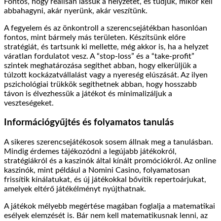
Fontos, hogy reálisan lássuk a helyzetet, és tudjuk, mikor kell
abbahagyni, akár nyerünk, akár veszítünk.
A fegyelem és az önkontroll a szerencsejátékban hasonlóan
fontos, mint bármely más területen. Készítsünk előre
stratégiát, és tartsunk ki mellette, még akkor is, ha a helyzet
váratlan fordulatot vesz. A “stop-loss” és a “take-profit”
szintek meghatározása segíthet abban, hogy elkerüljük a
túlzott kockázatvállalást vagy a nyereség elúszását. Az ilyen
pszichológiai trükkök segíthetnek abban, hogy hosszabb
távon is élvezhessük a játékot és minimalizáljuk a
veszteségeket.
Információgyűjtés és folyamatos tanulás
A sikeres szerencsejátékosok sosem állnak meg a tanulásban.
Mindig érdemes tájékozódni a legújabb játékokról,
stratégiákról és a kaszinók által kínált promóciókról. Az online
kaszinók, mint például a Nomini Casino, folyamatosan
frissítik kínálatukat, és új játékokkal bővítik repertoárjukat,
amelyek eltérő játékélményt nyújthatnak.
A játékok mélyebb megértése magában foglalja a matematikai
esélyek elemzését is. Bár nem kell matematikusnak lenni, az