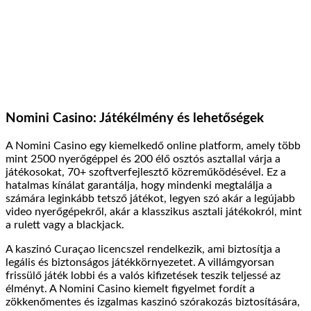
Nomini Casino: Játékélmény és lehetőségek
A Nomini Casino egy kiemelkedő online platform, amely több
mint 2500 nyerőgéppel és 200 élő osztós asztallal várja a
játékosokat, 70+ szoftverfejlesztő közreműködésével. Ez a
hatalmas kínálat garantálja, hogy mindenki megtalálja a
számára leginkább tetsző játékot, legyen szó akár a legújabb
video nyerőgépekről, akár a klasszikus asztali játékokról, mint
a rulett vagy a blackjack.
A kaszinó Curaçao licencszel rendelkezik, ami biztosítja a
legális és biztonságos játékkörnyezetet. A villámgyorsan
frissülő játék lobbi és a valós kifizetések teszik teljessé az
élményt. A Nomini Casino kiemelt figyelmet fordít a
zökkenőmentes és izgalmas kaszinó szórakozás biztosítására,