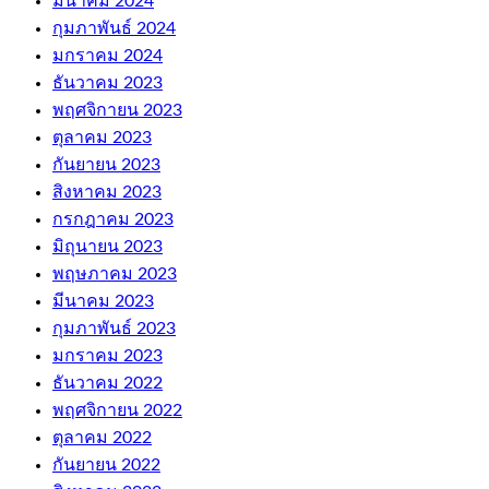
มีนาคม 2024
กุมภาพันธ์ 2024
มกราคม 2024
ธันวาคม 2023
พฤศจิกายน 2023
ตุลาคม 2023
กันยายน 2023
สิงหาคม 2023
กรกฎาคม 2023
มิถุนายน 2023
พฤษภาคม 2023
มีนาคม 2023
กุมภาพันธ์ 2023
มกราคม 2023
ธันวาคม 2022
พฤศจิกายน 2022
ตุลาคม 2022
กันยายน 2022