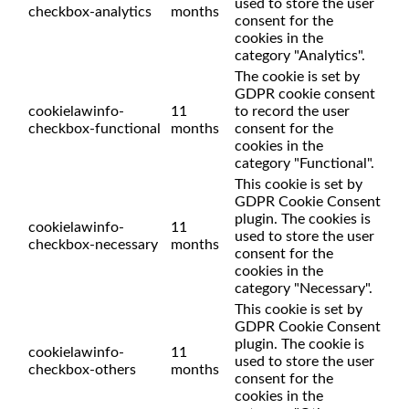
used to store the user
checkbox-analytics
months
consent for the
cookies in the
category "Analytics".
The cookie is set by
GDPR cookie consent
cookielawinfo-
11
to record the user
checkbox-functional
months
consent for the
cookies in the
category "Functional".
This cookie is set by
GDPR Cookie Consent
plugin. The cookies is
cookielawinfo-
11
used to store the user
checkbox-necessary
months
consent for the
cookies in the
category "Necessary".
This cookie is set by
GDPR Cookie Consent
plugin. The cookie is
cookielawinfo-
11
used to store the user
checkbox-others
months
consent for the
cookies in the