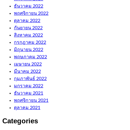
ธันวาคม 2022
พฤศจิกายน 2022
ตุลาคม 2022
กันยายน 2022
สิงหาคม 2022
กรกฎาคม 2022
มิถุนายน 2022
พฤษภาคม 2022
เมษายน 2022
มีนาคม 2022
กุมภาพันธ์ 2022
มกราคม 2022
ธันวาคม 2021
พฤศจิกายน 2021
ตุลาคม 2021
Categories