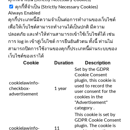
คุกกี้ที่จำเป็น (Strictly Necessary Cookies)
Always Enabled
คุกกี้ประเภทนี้มีความจำเป็นต่อการทำงานของเว็บไซต์
เพื่อให้เว็บไซต์สามารถทำงานได้เป็นปกติ มีความ
ปลอดภัย และทำให้ท่านสามารถเข้าใช้เว็บไซต์ได้ เช่น
การ log in เข้าสู่เว็บไซต์ การยืนยันตัวตน ทั้งนี้ ท่านไม่
สามารถปิดการใช้งานของคุกกี้ประเภทนี้ผ่านระบบของ
เว็บไซต์ของเราได้
Cookie
Duration
Description
Set by the GDPR
Cookie Consent
plugin, this cookie is
cookielawinfo-
used to record the
checkbox-
1 year
user consent for the
advertisement
cookies in the
"Advertisement"
category .
This cookie is set by
GDPR Cookie Consent
plugin. The cookie is
cookielawinfo-
11