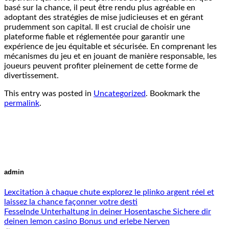
basé sur la chance, il peut être rendu plus agréable en
adoptant des stratégies de mise judicieuses et en gérant
prudemment son capital. Il est crucial de choisir une
plateforme fiable et réglementée pour garantir une
expérience de jeu équitable et sécurisée. En comprenant les
mécanismes du jeu et en jouant de manière responsable, les
joueurs peuvent profiter pleinement de cette forme de
divertissement.
This entry was posted in
Uncategorized
. Bookmark the
permalink
.
admin
Lexcitation à chaque chute explorez le plinko argent réel et
laissez la chance façonner votre desti
Fesselnde Unterhaltung in deiner Hosentasche Sichere dir
deinen lemon casino Bonus und erlebe Nerven