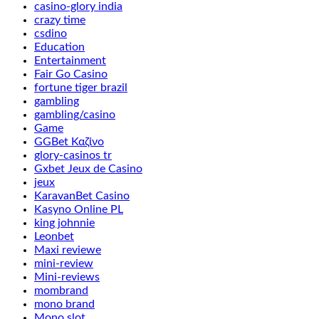
casino-glory india
crazy time
csdino
Education
Entertainment
Fair Go Casino
fortune tiger brazil
gambling
gambling/casino
Game
GGBet Καζίνο
glory-casinos tr
Gxbet Jeux de Casino
jeux
KaravanBet Casino
Kasyno Online PL
king johnnie
Leonbet
Maxi reviewe
mini-review
Mini-reviews
mombrand
mono brand
Mono slot