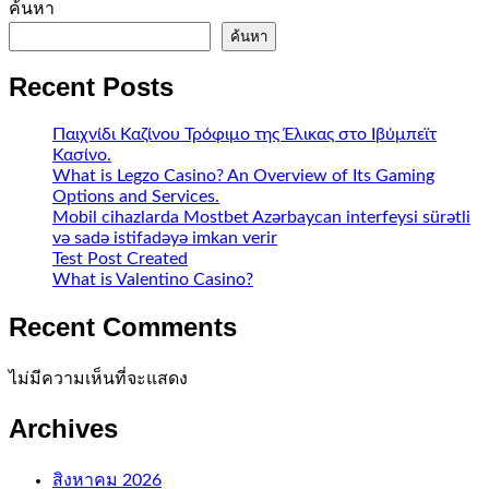
ค้นหา
ค้นหา
Recent Posts
Παιχνίδι Καζίνου Τρόφιμο της Έλικας στο Ιβύμπεϊτ
Κασίνο.
What is Legzo Casino? An Overview of Its Gaming
Options and Services.
Mobil cihazlarda Mostbet Azərbaycan interfeysi sürətli
və sadə istifadəyə imkan verir
Test Post Created
What is Valentino Casino?
Recent Comments
ไม่มีความเห็นที่จะแสดง
Archives
สิงหาคม 2026