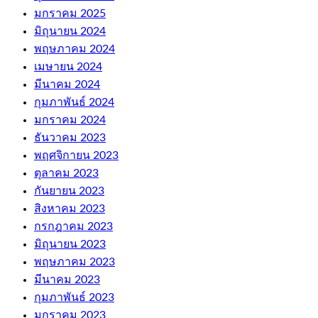
มกราคม 2025
มิถุนายน 2024
พฤษภาคม 2024
เมษายน 2024
มีนาคม 2024
กุมภาพันธ์ 2024
มกราคม 2024
ธันวาคม 2023
พฤศจิกายน 2023
ตุลาคม 2023
กันยายน 2023
สิงหาคม 2023
กรกฎาคม 2023
มิถุนายน 2023
พฤษภาคม 2023
มีนาคม 2023
กุมภาพันธ์ 2023
มกราคม 2023