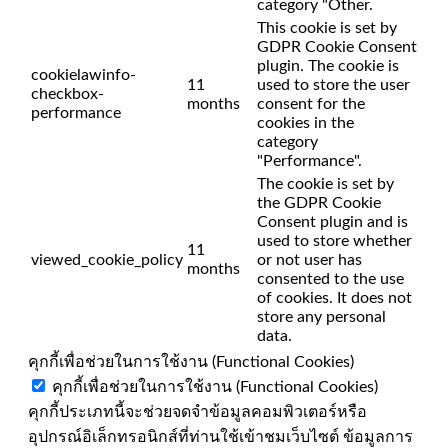
category "Other.
This cookie is set by
GDPR Cookie Consent
plugin. The cookie is
cookielawinfo-
11
used to store the user
checkbox-
months
consent for the
performance
cookies in the
category
"Performance".
The cookie is set by
the GDPR Cookie
Consent plugin and is
used to store whether
11
viewed_cookie_policy
or not user has
months
consented to the use
of cookies. It does not
store any personal
data.
คุกกี้เพื่อช่วยในการใช้งาน (Functional Cookies)
คุกกี้เพื่อช่วยในการใช้งาน (Functional Cookies)
คุกกี้ประเภทนี้จะช่วยจดจำข้อมูลคอมพิวเตอร์หรือ
อุปกรณ์อิเล็กทรอนิกส์ที่ท่านใช้เข้าชมเว็บไซต์ ข้อมูลการ