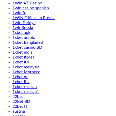
1Win AZ Casino
1win casino spanish
1win fr
1WIN Official In Russia
1win Turkiye
1winRussia
1xbet apk
1xbet arabic
1xbet Bangladesh
1xbet casino BD
1xbet india
1xbet Korea
1xbet KR
1xbet malaysia
1xbet Morocco
1xbet pt
1xbet RU
1xbet russian
1xbet russian1
22bet
22Bet BD
22bet IT
austria