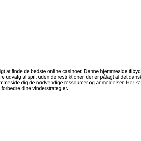
tigt at finde de bedste online casinoer. Denne hjemmeside tilbyd
dere udvalg af spil, uden de restriktioner, der er pålagt af det 
hjemmeside dig de nødvendige ressourcer og anmeldelser. Her kan
forbedre dine vinderstrategier.