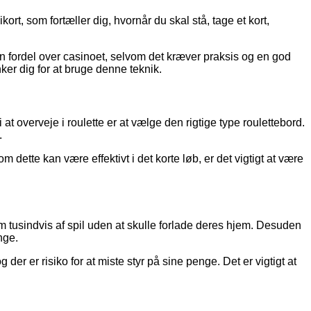
kort, som fortæller dig, hvornår du skal stå, tage et kort,
 en fordel over casinoet, selvom det kræver praksis og en god
ker dig for at bruge denne teknik.
at overveje i roulette er at vælge den rigtige type roulettebord.
.
dette kan være effektivt i det korte løb, er det vigtigt at være
m tusindvis af spil uden at skulle forlade deres hjem. Desuden
nge.
er er risiko for at miste styr på sine penge. Det er vigtigt at