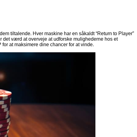
dem tiltalende. Hver maskine har en såkaldt “Return to Player”
 er det værd at overveje at udforske mulighederne hos et
 for at maksimere dine chancer for at vinde.