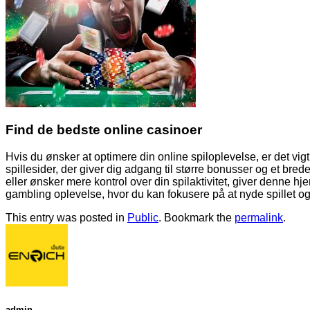
Find de bedste online casinoer
Hvis du ønsker at optimere din online spiloplevelse, er det vig
spillesider, der giver dig adgang til større bonusser og et bre
eller ønsker mere kontrol over din spilaktivitet, giver denne 
gambling oplevelse, hvor du kan fokusere på at nyde spillet og 
This entry was posted in
Public
. Bookmark the
permalink
.
admin