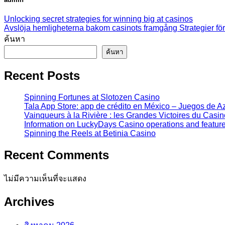
Unlocking secret strategies for winning big at casinos
Avslöja hemligheterna bakom casinots framgång Strategier för
ค้นหา
ค้นหา
Recent Posts
Spinning Fortunes at Slotozen Casino
Tala App Store: app de crédito en México – Juegos de 
Vainqueurs à la Rivière : les Grandes Victoires du Casi
Information on LuckyDays Casino operations and feature
Spinning the Reels at Betinia Casino
Recent Comments
ไม่มีความเห็นที่จะแสดง
Archives