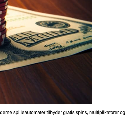
derne spilleautomater tilbyder gratis spins, multiplikatorer og