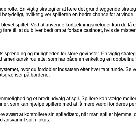
nde rolle. En vigtig strategi er at lære det grundlæggende strategi
 betydeligt, hvilket giver spilleren en bedre chance for at vinde.
 er blevet spillet. Ved at anvende korttækningsmetoder kan du få
øre til, at du bliver bedt om at forlade casinoet, hvis de mistæn
ets spænding og muligheden for store gevinster. En vigtig strategi 
nd amerikansk roulette, som har både en enkelt og en dobbeltnul
temet, hvor du fordobler indsatsen efter hver tabt runde. Selvom 
satsgrænser på bordene.
emmelighed og et bredt udvalg af spil. Spillere kan vælge melle
er, som kan hjælpe spillere med at få mere værdi for deres pe
svært at kontrollere sin spiladfærd, når man spiller hjemme, og d
 ansvarligt spil i fokus.