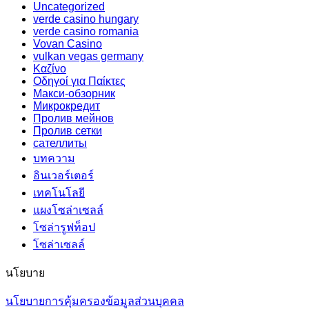
Uncategorized
verde casino hungary
verde casino romania
Vovan Casino
vulkan vegas germany
Καζίνο
Οδηγοί για Παίκτες
Макси-обзорник
Микрокредит
Пролив мейнов
Пролив сетки
сателлиты
บทความ
อินเวอร์เตอร์
เทคโนโลยี
แผงโซล่าเซลล์
โซล่ารูฟท็อป
โซล่าเซลล์
นโยบาย
นโยบายการคุ้มครองข้อมูลส่วนบุคคล