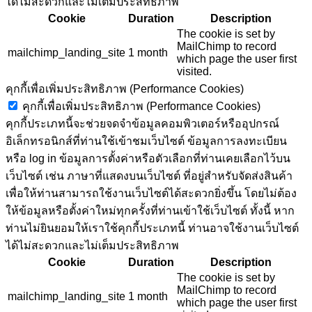
ได้ไม่สะดวกและไม่เต็มประสิทธิภาพ
Cookie
Duration
Description
The cookie is set by
MailChimp to record
mailchimp_landing_site
1 month
which page the user first
visited.
คุกกี้เพื่อเพิ่มประสิทธิภาพ (Performance Cookies)
คุกกี้เพื่อเพิ่มประสิทธิภาพ (Performance Cookies)
คุกกี้ประเภทนี้จะช่วยจดจำข้อมูลคอมพิวเตอร์หรืออุปกรณ์
อิเล็กทรอนิกส์ที่ท่านใช้เข้าชมเว็บไซต์ ข้อมูลการลงทะเบียน
หรือ log in ข้อมูลการตั้งค่าหรือตัวเลือกที่ท่านเคยเลือกไว้บน
เว็บไซต์ เช่น ภาษาที่แสดงบนเว็บไซต์ ที่อยู่สำหรับจัดส่งสินค้า
เพื่อให้ท่านสามารถใช้งานเว็บไซต์ได้สะดวกยิ่งขึ้น โดยไม่ต้อง
ให้ข้อมูลหรือตั้งค่าใหม่ทุกครั้งที่ท่านเข้าใช้เว็บไซต์ ทั้งนี้ หาก
ท่านไม่ยินยอมให้เราใช้คุกกี้ประเภทนี้ ท่านอาจใช้งานเว็บไซต์
ได้ไม่สะดวกและไม่เต็มประสิทธิภาพ
Cookie
Duration
Description
The cookie is set by
MailChimp to record
mailchimp_landing_site
1 month
which page the user first