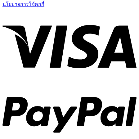
นโยบายการใช้คุกกี้