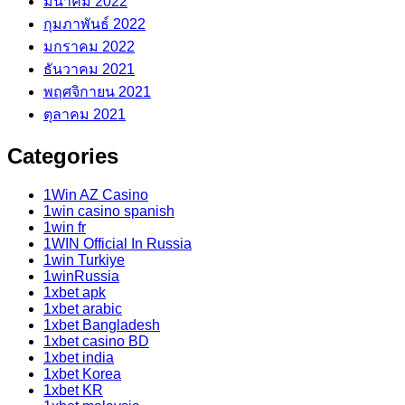
มีนาคม 2022
กุมภาพันธ์ 2022
มกราคม 2022
ธันวาคม 2021
พฤศจิกายน 2021
ตุลาคม 2021
Categories
1Win AZ Casino
1win casino spanish
1win fr
1WIN Official In Russia
1win Turkiye
1winRussia
1xbet apk
1xbet arabic
1xbet Bangladesh
1xbet casino BD
1xbet india
1xbet Korea
1xbet KR