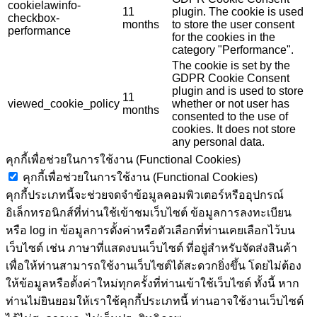
cookielawinfo-
11
plugin. The cookie is used
checkbox-
months
to store the user consent
performance
for the cookies in the
category "Performance".
The cookie is set by the
GDPR Cookie Consent
plugin and is used to store
11
viewed_cookie_policy
whether or not user has
months
consented to the use of
cookies. It does not store
any personal data.
คุกกี้เพื่อช่วยในการใช้งาน (Functional Cookies)
คุกกี้เพื่อช่วยในการใช้งาน (Functional Cookies)
คุกกี้ประเภทนี้จะช่วยจดจำข้อมูลคอมพิวเตอร์หรืออุปกรณ์
อิเล็กทรอนิกส์ที่ท่านใช้เข้าชมเว็บไซต์ ข้อมูลการลงทะเบียน
หรือ log in ข้อมูลการตั้งค่าหรือตัวเลือกที่ท่านเคยเลือกไว้บน
เว็บไซต์ เช่น ภาษาที่แสดงบนเว็บไซต์ ที่อยู่สำหรับจัดส่งสินค้า
เพื่อให้ท่านสามารถใช้งานเว็บไซต์ได้สะดวกยิ่งขึ้น โดยไม่ต้อง
ให้ข้อมูลหรือตั้งค่าใหม่ทุกครั้งที่ท่านเข้าใช้เว็บไซต์ ทั้งนี้ หาก
ท่านไม่ยินยอมให้เราใช้คุกกี้ประเภทนี้ ท่านอาจใช้งานเว็บไซต์