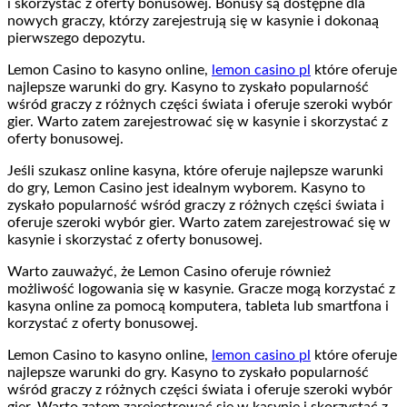
i skorzystać z oferty bonusowej. Bonusy są dostępne dla
nowych graczy, którzy zarejestrują się w kasynie i dokonaą
pierwszego depozytu.
Lemon Casino to kasyno online,
lemon casino pl
które oferuje
najlepsze warunki do gry. Kasyno to zyskało popularność
wśród graczy z różnych części świata i oferuje szeroki wybór
gier. Warto zatem zarejestrować się w kasynie i skorzystać z
oferty bonusowej.
Jeśli szukasz online kasyna, które oferuje najlepsze warunki
do gry, Lemon Casino jest idealnym wyborem. Kasyno to
zyskało popularność wśród graczy z różnych części świata i
oferuje szeroki wybór gier. Warto zatem zarejestrować się w
kasynie i skorzystać z oferty bonusowej.
Warto zauważyć, że Lemon Casino oferuje również
możliwość logowania się w kasynie. Gracze mogą korzystać z
kasyna online za pomocą komputera, tableta lub smartfona i
korzystać z oferty bonusowej.
Lemon Casino to kasyno online,
lemon casino pl
które oferuje
najlepsze warunki do gry. Kasyno to zyskało popularność
wśród graczy z różnych części świata i oferuje szeroki wybór
gier. Warto zatem zarejestrować się w kasynie i skorzystać z