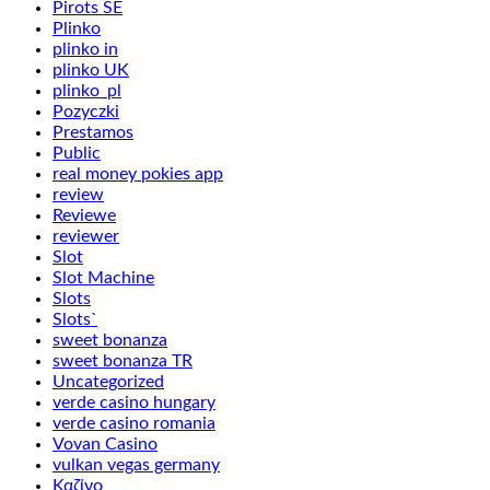
Pirots SE
Plinko
plinko in
plinko UK
plinko_pl
Pozyczki
Prestamos
Public
real money pokies app
review
Reviewe
reviewer
Slot
Slot Machine
Slots
Slots`
sweet bonanza
sweet bonanza TR
Uncategorized
verde casino hungary
verde casino romania
Vovan Casino
vulkan vegas germany
Καζίνο