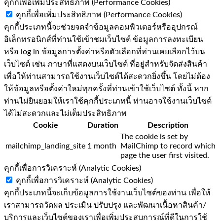
คุกกี้เพื่อเพิ่มประสิทธิภาพ (Performance Cookies)
คุกกี้เพื่อเพิ่มประสิทธิภาพ (Performance Cookies)
คุกกี้ประเภทนี้จะช่วยจดจำข้อมูลคอมพิวเตอร์หรืออุปกรณ์
อิเล็กทรอนิกส์ที่ท่านใช้เข้าชมเว็บไซต์ ข้อมูลการลงทะเบียน
หรือ log in ข้อมูลการตั้งค่าหรือตัวเลือกที่ท่านเคยเลือกไว้บน
เว็บไซต์ เช่น ภาษาที่แสดงบนเว็บไซต์ ที่อยู่สำหรับจัดส่งสินค้า
เพื่อให้ท่านสามารถใช้งานเว็บไซต์ได้สะดวกยิ่งขึ้น โดยไม่ต้อง
ให้ข้อมูลหรือตั้งค่าใหม่ทุกครั้งที่ท่านเข้าใช้เว็บไซต์ ทั้งนี้ หาก
ท่านไม่ยินยอมให้เราใช้คุกกี้ประเภทนี้ ท่านอาจใช้งานเว็บไซต์
ได้ไม่สะดวกและไม่เต็มประสิทธิภาพ
Cookie
Duration
Description
The cookie is set by
mailchimp_landing_site
1 month
MailChimp to record which
page the user first visited.
คุกกี้เพื่อการวิเคราะห์ (Analytic Cookies)
คุกกี้เพื่อการวิเคราะห์ (Analytic Cookies)
คุกกี้ประเภทนี้จะเก็บข้อมูลการใช้งานเว็บไซต์ของท่าน เพื่อให้
เราสามารถวัดผล ประเมิน ปรับปรุง และพัฒนาเนื้อหาสินค้า/
บริการและเว็บไซต์ของเราเพื่อเพิ่มประสบการณ์ที่ดีในการใช้