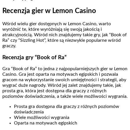
Recenzja gier w Lemon Casino
Wśród wielu gier dostępnych w Lemon Casino, warto
wyróżnić te, które wyróżniają się swoją jakością i
atrakcyjnością. Wśród nich znajdujemy takie gry, jak “Book of
Ra” czy “Sizzling Hot”, które są niezwykle popularne wśród
graczy.
Recenzja gry “Book of Ra”
Gra “Book of Ra” to jedna z najpopularniejszych gier w Lemon
Casino. Gra jest oparta na motywach egipskich i pozwala
gracom na wykorzystanie swoich umiejętności i strategii, aby
wygrać duże nagrody. Wśród jej zalet znajdujemy takie, jak
prosta gra, która jest dostępna dla graczy z różnych
poziomów doświadczenia, a także wiele możliwości wygrania.
Prosta gra dostępna dla graczy z różnych poziomów
doświadczenia
Wiele możliwości wygrania
Oparta na motywach egipskich