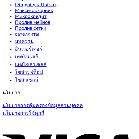
Οδηγοί για Παίκτες
Макси-обзорник
Микрокредит
Пролив мейнов
Пролив сетки
сателлиты
บทความ
อินเวอร์เตอร์
เทคโนโลยี
แผงโซล่าเซลล์
โซล่ารูฟท็อป
โซล่าเซลล์
นโยบาย
นโยบายการคุ้มครองข้อมูลส่วนบุคคล
นโยบายการใช้คุกกี้