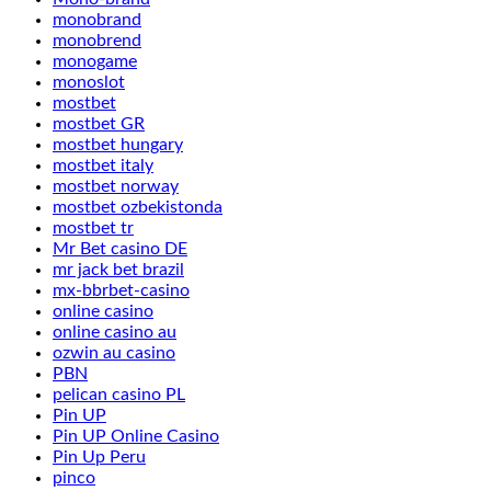
monobrand
monobrend
monogame
monoslot
mostbet
mostbet GR
mostbet hungary
mostbet italy
mostbet norway
mostbet ozbekistonda
mostbet tr
Mr Bet casino DE
mr jack bet brazil
mx-bbrbet-casino
online casino
online casino au
ozwin au casino
PBN
pelican casino PL
Pin UP
Pin UP Online Casino
Pin Up Peru
pinco