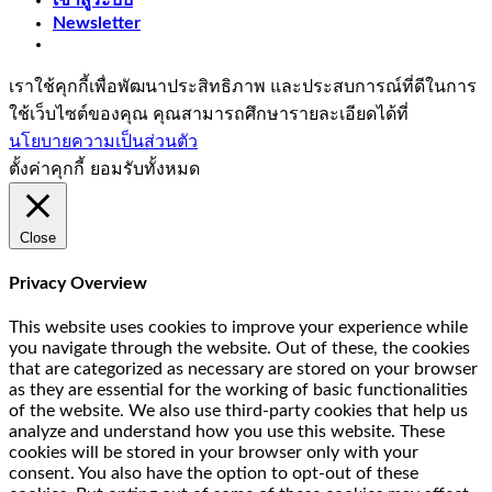
เข้าสู่ระบบ
Newsletter
เราใช้คุกกี้เพื่อพัฒนาประสิทธิภาพ และประสบการณ์ที่ดีในการ
ใช้เว็บไซต์ของคุณ คุณสามารถศึกษารายละเอียดได้ที่
นโยบายความเป็นส่วนตัว
ตั้งค่าคุกกี้
ยอมรับทั้งหมด
Close
Privacy Overview
This website uses cookies to improve your experience while
you navigate through the website. Out of these, the cookies
that are categorized as necessary are stored on your browser
as they are essential for the working of basic functionalities
of the website. We also use third-party cookies that help us
analyze and understand how you use this website. These
cookies will be stored in your browser only with your
consent. You also have the option to opt-out of these