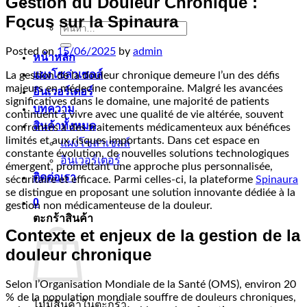
Gestion du Douleur Chronique :
Focus sur la Spinaura
ค้นหา:
Posted on
15/06/2025
by
admin
หน้าหลัก
แผงโซล่าเซลล์
La gestion de la douleur chronique demeure l’un des défis
majeurs en médecine contemporaine. Malgré les avancées
อินเวอร์เตอร์
significatives dans le domaine, une majorité de patients
บทความ
continuent à vivre avec une qualité de vie altérée, souvent
สินค้าทั้งหมด
confrontés à des traitements médicamenteux aux bénéfices
limités et aux risques importants. Dans cet espace en
แผงโซล่าเซลล์
constante évolution, de nouvelles solutions technologiques
อินเวอร์เตอร์
émergent, promettant une approche plus personnalisée,
ติดต่อเรา
sécuritaire et efficace. Parmi celles-ci, la plateforme
Spinaura
se distingue en proposant une solution innovante dédiée à la
0
gestion non médicamenteuse de la douleur.
ตะกร้าสินค้า
Contexte et enjeux de la gestion de la
douleur chronique
Selon l’Organisation Mondiale de la Santé (OMS), environ 20
% de la population mondiale souffre de douleurs chroniques,
ไม่มีสินค้าในตะกร้า