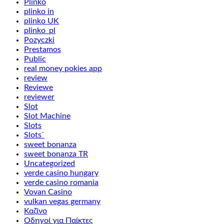
Plinko
plinko in
plinko UK
plinko_pl
Pozyczki
Prestamos
Public
real money pokies app
review
Reviewe
reviewer
Slot
Slot Machine
Slots
Slots`
sweet bonanza
sweet bonanza TR
Uncategorized
verde casino hungary
verde casino romania
Vovan Casino
vulkan vegas germany
Καζίνο
Οδηγοί για Παίκτες