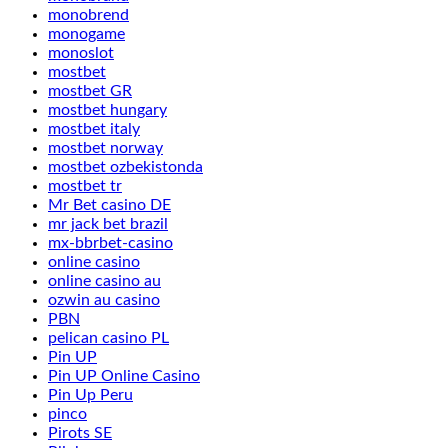
monobrend
monogame
monoslot
mostbet
mostbet GR
mostbet hungary
mostbet italy
mostbet norway
mostbet ozbekistonda
mostbet tr
Mr Bet casino DE
mr jack bet brazil
mx-bbrbet-casino
online casino
online casino au
ozwin au casino
PBN
pelican casino PL
Pin UP
Pin UP Online Casino
Pin Up Peru
pinco
Pirots SE