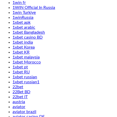
1win fr
1WIN Official In Russia
1win Turkiye
1winRussia
1xbet apk
1xbet arabic
1xbet Bangladesh
1xbet casino BD
1xbet india
1xbet Korea
1xbet KR
1xbet malaysia
1xbet Morocco
1xbet pt
1xbet RU
1xbet russian
1xbet russian1
22bet
22Bet BD
22bet IT
austria
aviator
aviator brazil
aviator casino DE