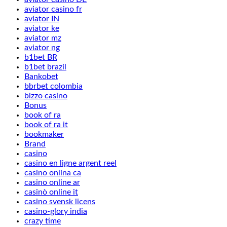
aviator casino fr
aviator IN
aviator ke
aviator mz
aviator ng
b1bet BR
b1bet brazil
Bankobet
bbrbet colombia
bizzo casino
Bonus
book of ra
book of ra it
bookmaker
Brand
casino
casino en ligne argent reel
casino onlina ca
casino online ar
casinò online it
casino svensk licens
casino-glory india
crazy time