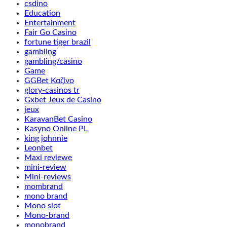
csdino
Education
Entertainment
Fair Go Casino
fortune tiger brazil
gambling
gambling/casino
Game
GGBet Καζίνο
glory-casinos tr
Gxbet Jeux de Casino
jeux
KaravanBet Casino
Kasyno Online PL
king johnnie
Leonbet
Maxi reviewe
mini-review
Mini-reviews
mombrand
mono brand
Mono slot
Mono-brand
monobrand