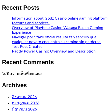
Recent Posts
Information about Godz Casino online gaming platform
features and services.
Overview of Playtime Casino Wasaga Beach Gaming
Experience
Navegar por Stake oficial resulta tan sencillo que
cualquier novato encuentra su camino sin perderse.
Test Post Created
Paddy Power Casino: Overview and Description.
Recent Comments
ไม่มีความเห็นที่จะแสดง
Archives
สิงหาคม 2026
กรกฎาคม 2026
มิถุนายน 2026