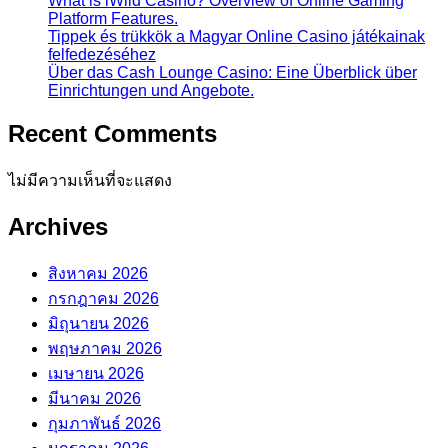
What is iWild Casino? Overview of Online Gaming
Platform Features.
Tippek és trükkök a Magyar Online Casino játékainak
felfedezéséhez
Über das Cash Lounge Casino: Eine Überblick über
Einrichtungen und Angebote.
Recent Comments
ไม่มีความเห็นที่จะแสดง
Archives
สิงหาคม 2026
กรกฎาคม 2026
มิถุนายน 2026
พฤษภาคม 2026
เมษายน 2026
มีนาคม 2026
กุมภาพันธ์ 2026