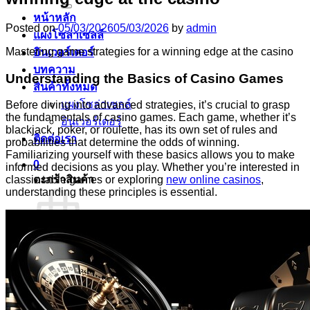
หน้าหลัก
Posted on
05/03/2026
05/03/2026
by
admin
แผงโซล่าเซลล์
Mastering game strategies for a winning edge at the casino
อินเวอร์เตอร์
บทความ
Understanding the Basics of Casino Games
สินค้าทั้งหมด
แผงโซล่าเซลล์
Before diving into advanced strategies, it’s crucial to grasp
the fundamentals of casino games. Each game, whether it’s
อินเวอร์เตอร์
blackjack, poker, or roulette, has its own set of rules and
ติดต่อเรา
probabilities that determine the odds of winning.
Familiarizing yourself with these basics allows you to make
0
informed decisions as you play. Whether you’re interested in
ตะกร้าสินค้า
classic table games or exploring
new online casinos
,
understanding these principles is essential.
ไม่มีสินค้าในตะกร้า
กลับสู่หน้าร้านค้า