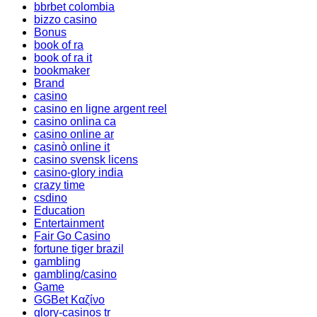
bbrbet colombia
bizzo casino
Bonus
book of ra
book of ra it
bookmaker
Brand
casino
casino en ligne argent reel
casino onlina ca
casino online ar
casinò online it
casino svensk licens
casino-glory india
crazy time
csdino
Education
Entertainment
Fair Go Casino
fortune tiger brazil
gambling
gambling/casino
Game
GGBet Καζίνο
glory-casinos tr