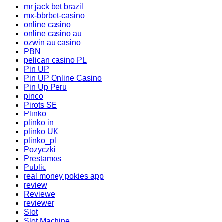
mr jack bet brazil
mx-bbrbet-casino
online casino
online casino au
ozwin au casino
PBN
pelican casino PL
Pin UP
Pin UP Online Casino
Pin Up Peru
pinco
Pirots SE
Plinko
plinko in
plinko UK
plinko_pl
Pozyczki
Prestamos
Public
real money pokies app
review
Reviewe
reviewer
Slot
Slot Machine