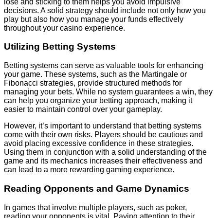
lose and sticking to them helps you avoid impulsive
decisions. A solid strategy should include not only how you
play but also how you manage your funds effectively
throughout your casino experience.
Utilizing Betting Systems
Betting systems can serve as valuable tools for enhancing
your game. These systems, such as the Martingale or
Fibonacci strategies, provide structured methods for
managing your bets. While no system guarantees a win, they
can help you organize your betting approach, making it
easier to maintain control over your gameplay.
However, it’s important to understand that betting systems
come with their own risks. Players should be cautious and
avoid placing excessive confidence in these strategies.
Using them in conjunction with a solid understanding of the
game and its mechanics increases their effectiveness and
can lead to a more rewarding gaming experience.
Reading Opponents and Game Dynamics
In games that involve multiple players, such as poker,
reading your opponents is vital. Paying attention to their