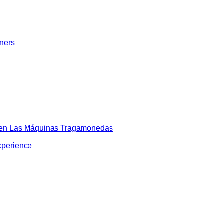
nners
o en Las Máquinas Tragamonedas
xperience