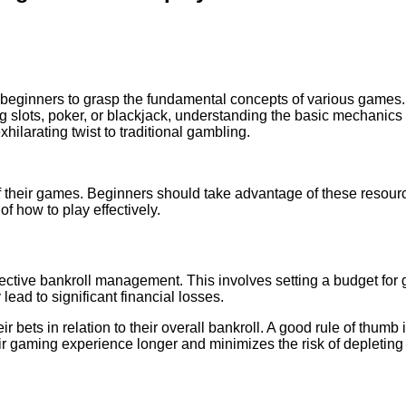
for beginners to grasp the fundamental concepts of various games
ing slots, poker, or blackjack, understanding the basic mechanic
xhilarating twist to traditional gambling.
f their games. Beginners should take advantage of these resourc
f how to play effectively.
effective bankroll management. This involves setting a budget for g
ead to significant financial losses.
ir bets in relation to their overall bankroll. A good rule of thum
ir gaming experience longer and minimizes the risk of depleting t