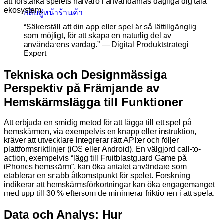
att förstärka spelets närvaro i användarnas dagliga digitala
ekosystem.
กลับสู่หน้าร้านค้า
“Säkerställ att din app eller spel är så lättillgänglig
som möjligt, för att skapa en naturlig del av
användarens vardag.” — Digital Produktstrategi
Expert
Tekniska och Designmässiga
Perspektiv på Främjande av
Hemskärmslägga till Funktioner
Att erbjuda en smidig metod för att lägga till ett spel på
hemskärmen, via exempelvis en knapp eller instruktion,
kräver att utvecklare integrerar rätt API:er och följer
plattformsriktlinjer (iOS eller Android). En välgjord call-to-
action, exempelvis “lägg till Fruitblastguard Game på
iPhones hemskärm”, kan öka antalet användare som
etablerar en snabb åtkomstpunkt för spelet. Forskning
indikerar att hemskärmsförkortningar kan öka engagemanget
med upp till 30 % eftersom de minimerar friktionen i att spela.
Data och Analys: Hur