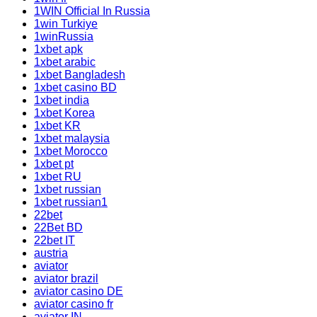
1WIN Official In Russia
1win Turkiye
1winRussia
1xbet apk
1xbet arabic
1xbet Bangladesh
1xbet casino BD
1xbet india
1xbet Korea
1xbet KR
1xbet malaysia
1xbet Morocco
1xbet pt
1xbet RU
1xbet russian
1xbet russian1
22bet
22Bet BD
22bet IT
austria
aviator
aviator brazil
aviator casino DE
aviator casino fr
aviator IN