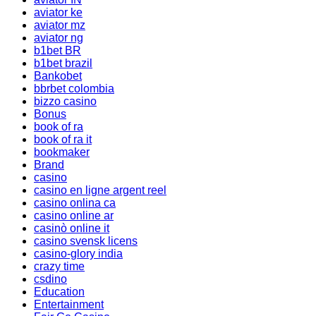
aviator ke
aviator mz
aviator ng
b1bet BR
b1bet brazil
Bankobet
bbrbet colombia
bizzo casino
Bonus
book of ra
book of ra it
bookmaker
Brand
casino
casino en ligne argent reel
casino onlina ca
casino online ar
casinò online it
casino svensk licens
casino-glory india
crazy time
csdino
Education
Entertainment