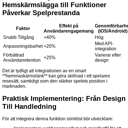
Hemskärmslägga till Funktioner
Påverkar Spelprestanda
Effekt på
Genomförbarh
Faktor
Användarengagemang
(iOS/Android)
Snabb Tillgång
+40%
Hög
Med API-
Anpassningsbarhet
+20%
integration
Förbättrad
Varierar efter
+25%
Användarretention
design
Det är tydligt att integrationen av en smart
**hemmaskärmslänk** kan göra skillnad i ett spelares
resesätt, samtidigt som den stärker spelets position i
marknaden.
Praktisk Implementering: Från Design
Till Handledning
För att integrera denna funktion sömlöst bör utvecklare: