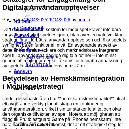
Digitala Användarupplevelser
ค้นหา:
Posted on
26/04/2025
26/04/2026
by
admin
หน้าหลัก
แผงโซล่าเซลล์
Den snabbt växande sektorn för mobilspel kräver inte bara
innovation i själva speldesignen, utan även en välutvecklad
อินเวอร์เตอร์
strategi för att förbättra användarupplevelsen och öka spelets
บทความ
synlighet på en funktionell nivå. En avgörande aspekt av
สินค้าทั้งหมด
detta är hur spelutvecklare och marknadsförare integrerar
spel till användarnas dagliga digitala rutiner – inte minst
แผงโซล่าเซลล์
genom att möjliggöra enkel åtkomst och snabb anpassning
อินเวอร์เตอร์
av spelet direkt från enhetens hemskärm.
ติดต่อเรา
Betydelsen av Hemskärmsintegration
0
i Mobilspelstrategi
ตะกร้าสินค้า
Under de senaste åren har **hemskärmsfunktionalitet** blivit
ett avgörande verktyg för att skapa en kontinuerlig
användarinteraktion, vilket i sin tur stärker lojalitet och ökar
den organiska tillväxten av spel. Notera att möjligheten att
“lägg till Fruitblastguard Game på iPhones hemskärm” inte
bara handlar om enkel åtkomst; det är ett strategiskt steg för
ไม่มีสินค้าในตะกร้า