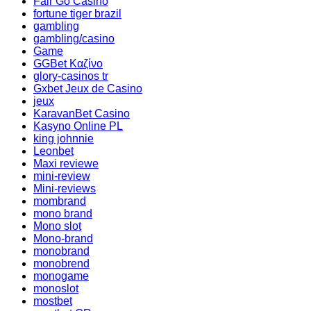
Fair Go Casino
fortune tiger brazil
gambling
gambling/casino
Game
GGBet Καζίνο
glory-casinos tr
Gxbet Jeux de Casino
jeux
KaravanBet Casino
Kasyno Online PL
king johnnie
Leonbet
Maxi reviewe
mini-review
Mini-reviews
mombrand
mono brand
Mono slot
Mono-brand
monobrand
monobrend
monogame
monoslot
mostbet