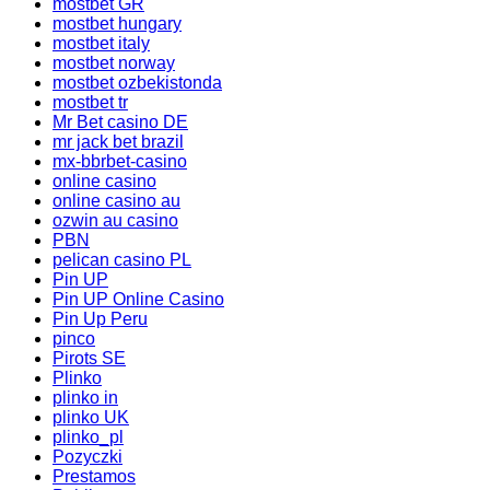
mostbet GR
mostbet hungary
mostbet italy
mostbet norway
mostbet ozbekistonda
mostbet tr
Mr Bet casino DE
mr jack bet brazil
mx-bbrbet-casino
online casino
online casino au
ozwin au casino
PBN
pelican casino PL
Pin UP
Pin UP Online Casino
Pin Up Peru
pinco
Pirots SE
Plinko
plinko in
plinko UK
plinko_pl
Pozyczki
Prestamos