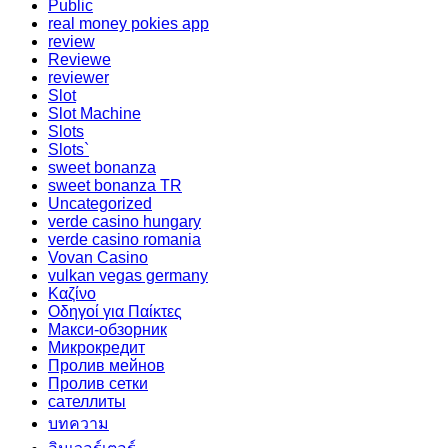
Public
real money pokies app
review
Reviewe
reviewer
Slot
Slot Machine
Slots
Slots`
sweet bonanza
sweet bonanza TR
Uncategorized
verde casino hungary
verde casino romania
Vovan Casino
vulkan vegas germany
Καζίνο
Οδηγοί για Παίκτες
Макси-обзорник
Микрокредит
Пролив мейнов
Пролив сетки
сателлиты
บทความ