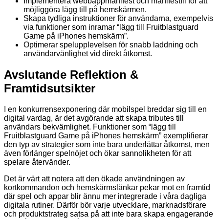
Implementera webbappmanifest och manifestfil för att
möjliggöra lägg till på hemskärmen.
Skapa tydliga instruktioner för användarna, exempelvis
via funktioner som inramar “lägg till Fruitblastguard
Game på iPhones hemskärm”.
Optimerar spelupplevelsen för snabb laddning och
användarvänlighet vid direkt åtkomst.
Avslutande Reflektion &
Framtidsutsikter
I en konkurrensexponering där mobilspel breddar sig till en
digital vardag, är det avgörande att skapa tributes till
användars bekvämlighet. Funktioner som “lägg till
Fruitblastguard Game på iPhones hemskärm” exemplifierar
den typ av strategier som inte bara underlättar åtkomst, men
även förlänger spelnöjet och ökar sannolikheten för att
spelare återvänder.
Det är värt att notera att den ökade användningen av
kortkommandon och hemskärmslänkar pekar mot en framtid
där spel och appar blir ännu mer integrerade i våra dagliga
digitala rutiner. Därför bör varje utvecklare, marknadsförare
och produktstrateg satsa på att inte bara skapa engagerande