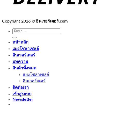
Copyright 2026 ©
อินเวอร์เตอร์.com
ค้นหา:
หน้าหลัก
แผงโซล่าเซลล์
อินเวอร์เตอร์
บทความ
สินค้าทั้งหมด
แผงโซล่าเซลล์
อินเวอร์เตอร์
ติดต่อเรา
เข้าสู่ระบบ
Newsletter