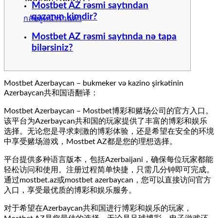
Mostbet AZ rəsmi saytından
qazanın kimdir?
กลับสู่หน้าร้านค้า
Mostbet AZ rəsmi saytında nə tapa
bilərsiniz?
Mostbet Azerbaycan – bukmeker və kazino şirkətinin
Azerbaycan共和国语翻译：
Mostbet Azerbaycan – Mostbet博彩和赌场公司的官方入口。
该平台为Azerbaycan共和国的玩家提供了丰富的博彩和娱乐
选择。无论您是寻求刺激的博彩体验，还是希望在安全的环境
中享受赌场游戏，Mostbet AZ都是您的理想选择。
平台提供多种语言版本，包括Azerbaijani，确保每位玩家都能
轻松访问和使用。注册过程简单快捷，只需几分钟即可完成。
通过mostbet.az或mostbet azerbaycan，您可以直接访问官方
入口，享受最优质的博彩和娱乐服务。
对于希望在Azerbaycan共和国进行博彩和娱乐的玩家，