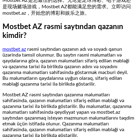
Mostbet AZ是您最佳的选择。无论是足球博彩、电子游戏还
是现场赌场游戏，Mostbet AZ都能满足您的需求。立即访问
mostbet.az，开始您的博彩和娱乐之旅。
Mostbet AZ rəsmi saytından qazanın
kimdir?
mostbet az
rəsmi saytından qazanın adı və soyadı qanun
üzərində təmsil olunmur. Bu saytın rəsmi məlumatları və
qaydalarına görə, qazanın məlumatları sifariş edilən məbləği
və qazanma tarixi ilə birlikdə qazanın adını və soyadını
qazanma məlumatları səhifəsində göstərmək məcburi deyil.
Bu məlumatların qaydalarına uyğun olaraq, sifariş edilən
məbləği qazanma tarixi ilə birlikdə göstərilir.
Mostbet AZ rəsmi saytından qazanma məlumatları
səhifəsində, qazanın məlumatları sifariş edilən məbləği və
qazanma tarixi ilə birlikdə göstərilir. Bu məlumatlar, qazanma
məlumatları səhifəsində qeydiyyat yapan və mostbet.az
saytından qazanmaq isteyən məzmunun məlumatlarını təqdim
etmək üçün istifadə olunur. Qazanma məlumatları
səhifəsində, qazanın məlumatları sifariş edilən məbləği və
qazanma tarixi ilə birlikdə göstərilir.