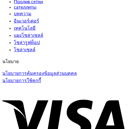
Пролив сетки
сателлиты
บทความ
อินเวอร์เตอร์
เทคโนโลยี
แผงโซล่าเซลล์
โซล่ารูฟท็อป
โซล่าเซลล์
นโยบาย
นโยบายการคุ้มครองข้อมูลส่วนบุคคล
นโยบายการใช้คุกกี้