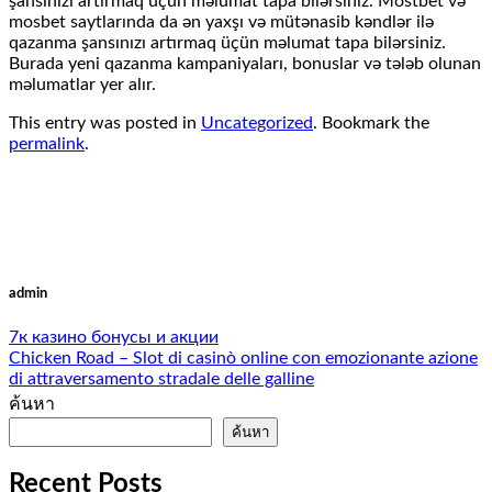
şansınızı artırmaq üçün məlumat tapa bilərsiniz. Mostbet və
mosbet saytlarında da ən yaxşı və mütənasib kəndlər ilə
qazanma şansınızı artırmaq üçün məlumat tapa bilərsiniz.
Burada yeni qazanma kampaniyaları, bonuslar və tələb olunan
məlumatlar yer alır.
This entry was posted in
Uncategorized
. Bookmark the
permalink
.
admin
7к казино бонусы и акции
Chicken Road – Slot di casinò online con emozionante azione
di attraversamento stradale delle galline
ค้นหา
ค้นหา
Recent Posts