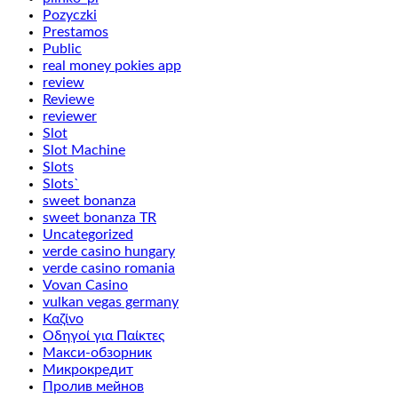
Pozyczki
Prestamos
Public
real money pokies app
review
Reviewe
reviewer
Slot
Slot Machine
Slots
Slots`
sweet bonanza
sweet bonanza TR
Uncategorized
verde casino hungary
verde casino romania
Vovan Casino
vulkan vegas germany
Καζίνο
Οδηγοί για Παίκτες
Макси-обзорник
Микрокредит
Пролив мейнов