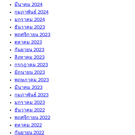
มีนาคม 2024
กุมภาพันธ์ 2024
มกราคม 2024
ธันวาคม 2023
พฤศจิกายน 2023
ตุลาคม 2023
กันยายน 2023
สิงหาคม 2023
กรกฎาคม 2023
มิถุนายน 2023
พฤษภาคม 2023
มีนาคม 2023
กุมภาพันธ์ 2023
มกราคม 2023
ธันวาคม 2022
พฤศจิกายน 2022
ตุลาคม 2022
กันยายน 2022