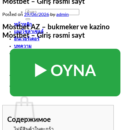
Mostbet – Giriş rəsmi sayt
ค้นหา:
Posted on
29/06/2026
by
admin
หน้าหลัก
Mostbet AZ – bukmeker ve kazino
แผงโซล่าเซลล์
Mostbet – Giriş rəsmi sayt
อินเวอร์เตอร์
บทความ
สินค้าทั้งหมด
แผงโซล่าเซลล์
▶️ OYNA
อินเวอร์เตอร์
ติดต่อเรา
0
ตะกร้าสินค้า
Содержимое
ไม่มีสินค้าในตะกร้า