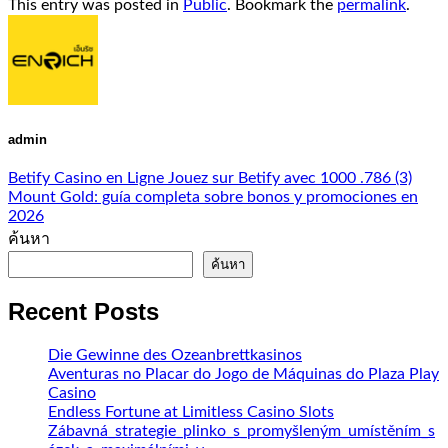
This entry was posted in
Public
. Bookmark the
permalink
.
admin
Betify Casino en Ligne Jouez sur Betify avec 1000 .786 (3)
Mount Gold: guía completa sobre bonos y promociones en
2026
ค้นหา
ค้นหา
Recent Posts
Die Gewinne des Ozeanbrettkasinos
Aventuras no Placar do Jogo de Máquinas do Plaza Play
Casino
Endless Fortune at Limitless Casino Slots
Zábavná_strategie_plinko_s_promyšleným_umístěním_s