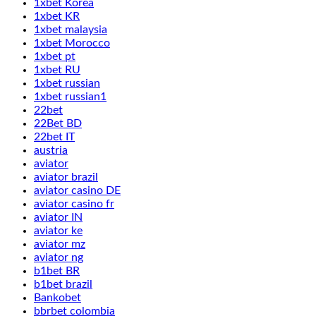
1xbet Korea
1xbet KR
1xbet malaysia
1xbet Morocco
1xbet pt
1xbet RU
1xbet russian
1xbet russian1
22bet
22Bet BD
22bet IT
austria
aviator
aviator brazil
aviator casino DE
aviator casino fr
aviator IN
aviator ke
aviator mz
aviator ng
b1bet BR
b1bet brazil
Bankobet
bbrbet colombia