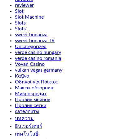
reviewer
Slot
Slot Machine
Slots
Slots`
sweet bonanza
sweet bonanza TR
Uncategorized
verde casino hungary
verde casino romania
Vovan Casino
vulkan vegas germany
Καζίνο
Οδηγοί για Παίκτες
Макси-обзорник
Микрокредит
Пролив мейнов
Пролив сетки
сателлиты
บทความ
อินเวอร์เตอร์
เทคโนโลยี