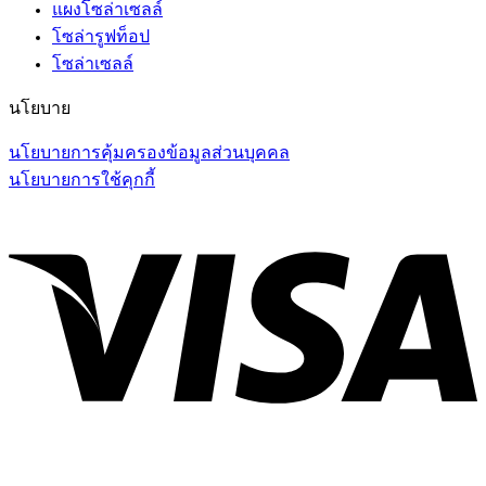
แผงโซล่าเซลล์
โซล่ารูฟท็อป
โซล่าเซลล์
นโยบาย
นโยบายการคุ้มครองข้อมูลส่วนบุคคล
นโยบายการใช้คุกกี้