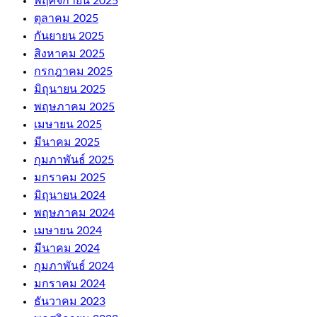
พฤศจิกายน 2025
ตุลาคม 2025
กันยายน 2025
สิงหาคม 2025
กรกฎาคม 2025
มิถุนายน 2025
พฤษภาคม 2025
เมษายน 2025
มีนาคม 2025
กุมภาพันธ์ 2025
มกราคม 2025
มิถุนายน 2024
พฤษภาคม 2024
เมษายน 2024
มีนาคม 2024
กุมภาพันธ์ 2024
มกราคม 2024
ธันวาคม 2023