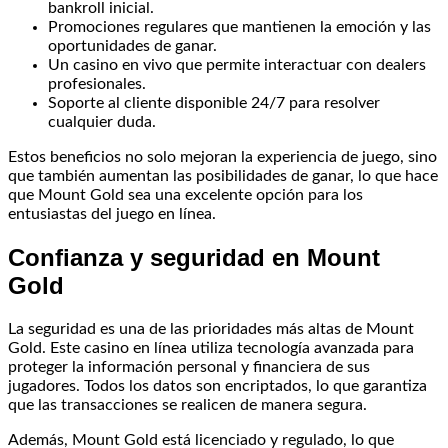
bankroll inicial.
Promociones regulares que mantienen la emoción y las
oportunidades de ganar.
Un casino en vivo que permite interactuar con dealers
profesionales.
Soporte al cliente disponible 24/7 para resolver
cualquier duda.
Estos beneficios no solo mejoran la experiencia de juego, sino
que también aumentan las posibilidades de ganar, lo que hace
que Mount Gold sea una excelente opción para los
entusiastas del juego en línea.
Confianza y seguridad en Mount
Gold
La seguridad es una de las prioridades más altas de Mount
Gold. Este casino en línea utiliza tecnología avanzada para
proteger la información personal y financiera de sus
jugadores. Todos los datos son encriptados, lo que garantiza
que las transacciones se realicen de manera segura.
Además, Mount Gold está licenciado y regulado, lo que