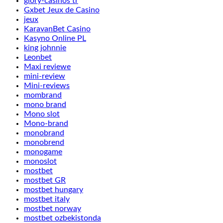
glory-casinos tr
Gxbet Jeux de Casino
jeux
KaravanBet Casino
Kasyno Online PL
king johnnie
Leonbet
Maxi reviewe
mini-review
Mini-reviews
mombrand
mono brand
Mono slot
Mono-brand
monobrand
monobrend
monogame
monoslot
mostbet
mostbet GR
mostbet hungary
mostbet italy
mostbet norway
mostbet ozbekistonda