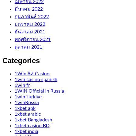
เมษายน 2022
มีนาคม 2022
กุมภาพันธ์ 2022
มกราคม 2022
ธันวาคม 2021
พฤศจิกายน 2021
ตุลาคม 2021
Categories
1Win AZ Casino
1win casino spanish
1win fr
1WIN Official In Russia
1win Turkiye
1winRussia
1xbet apk
1xbet arabic
1xbet Bangladesh
1xbet casino BD
1xbet india