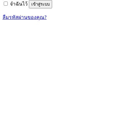
จำฉันไว้
เข้าสู่ระบบ
ลืมรหัสผ่านของคุณ?