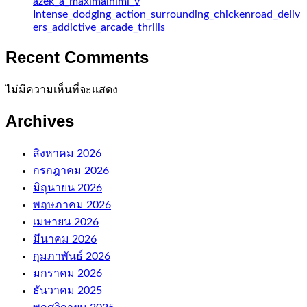
ázek_a_maximálními_v
Intense_dodging_action_surrounding_chickenroad_deliv
ers_addictive_arcade_thrills
Recent Comments
ไม่มีความเห็นที่จะแสดง
Archives
สิงหาคม 2026
กรกฎาคม 2026
มิถุนายน 2026
พฤษภาคม 2026
เมษายน 2026
มีนาคม 2026
กุมภาพันธ์ 2026
มกราคม 2026
ธันวาคม 2025