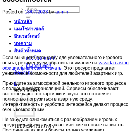
ค้นหา:
Posted on
18/07/2023
by
admin
หน้าหลัก
แผงโซล่าเซลล์
อินเวอร์เตอร์
บทความ
สินค้าทั้งหมด
Если вы ищете площадку для увлекательного игрового
แผงโซล่าเซลล์
опыта, рекомендуем обратить внимание на
vavada casino
อินเวอร์เตอร์
официальный сайт скачать
. Этот ресурс предлагает
ติดต่อเรา
уникальные возможности для любителей азартных игр.
Приходите за атмосферой реального игрового процесса
0
с полноценной трансляцией. Сервисы обеспечивают
ตะกร้าสินค้า
высокое качество картинки и звука, что позволяет
полностью погрузиться в азартную среду.
Интерактивность и удобство интерфейса делают процесс
очень комфортным.
Не забудьте ознакомиться с разнообразием игровых
предложений, включая классические и новые варианты.
ไม่มีสินค้าในตะกร้า
Постоянные акции и бонусы только усиливают