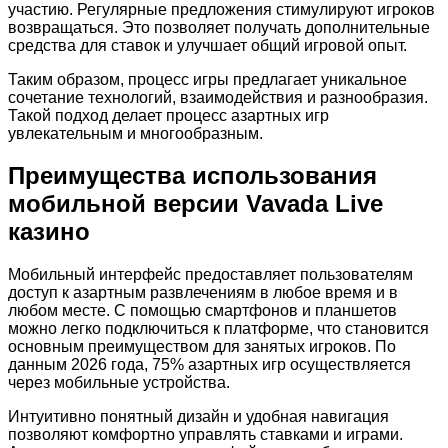
участию. Регулярные предложения стимулируют игроков
возвращаться. Это позволяет получать дополнительные
средства для ставок и улучшает общий игровой опыт.
Таким образом, процесс игры предлагает уникальное
сочетание технологий, взаимодействия и разнообразия.
Такой подход делает процесс азартных игр
увлекательным и многообразным.
Преимущества использования
мобильной версии Vavada Live
казино
Мобильный интерфейс предоставляет пользователям
доступ к азартным развлечениям в любое время и в
любом месте. С помощью смартфонов и планшетов
можно легко подключиться к платформе, что становится
основным преимуществом для занятых игроков. По
данным 2026 года, 75% азартных игр осуществляется
через мобильные устройства.
Интуитивно понятный дизайн и удобная навигация
позволяют комфортно управлять ставками и играми.