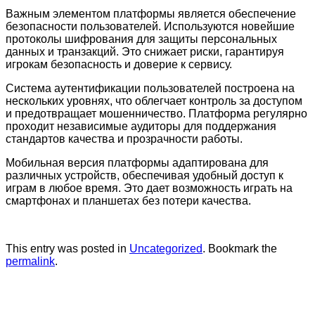
Важным элементом платформы является обеспечение
безопасности пользователей. Используются новейшие
протоколы шифрования для защиты персональных
данных и транзакций. Это снижает риски, гарантируя
игрокам безопасность и доверие к сервису.
Система аутентификации пользователей построена на
нескольких уровнях, что облегчает контроль за доступом
и предотвращает мошенничество. Платформа регулярно
проходит независимые аудиторы для поддержания
стандартов качества и прозрачности работы.
Мобильная версия платформы адаптирована для
различных устройств, обеспечивая удобный доступ к
играм в любое время. Это дает возможность играть на
смартфонах и планшетах без потери качества.
This entry was posted in
Uncategorized
. Bookmark the
permalink
.