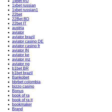
1xbet RU
1xbet russian
1xbet russian1
22bet
22Bet BD
22bet IT
austria
aviator
aviator brazil
aviator casino DE
aviator casino fr
aviator IN
aviator ke
aviator mz
aviator ng
b1bet BR
b1bet brazil
Bankobet
bbrbet colombia
bizzo casino
Bonus
book of ra
book of ra it
bookmaker
Brand