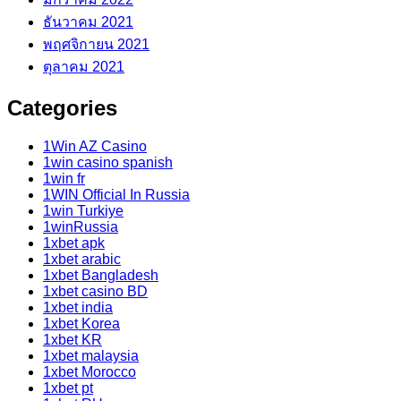
ธันวาคม 2021
พฤศจิกายน 2021
ตุลาคม 2021
Categories
1Win AZ Casino
1win casino spanish
1win fr
1WIN Official In Russia
1win Turkiye
1winRussia
1xbet apk
1xbet arabic
1xbet Bangladesh
1xbet casino BD
1xbet india
1xbet Korea
1xbet KR
1xbet malaysia
1xbet Morocco
1xbet pt