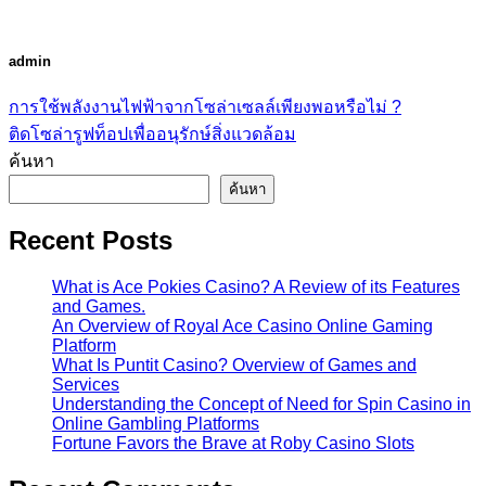
admin
การใช้พลังงานไฟฟ้าจากโซล่าเซลล์เพียงพอหรือไม่ ?
ติดโซล่ารูฟท็อปเพื่ออนุรักษ์สิ่งแวดล้อม
ค้นหา
ค้นหา
Recent Posts
What is Ace Pokies Casino? A Review of its Features
and Games.
An Overview of Royal Ace Casino Online Gaming
Platform
What Is Puntit Casino? Overview of Games and
Services
Understanding the Concept of Need for Spin Casino in
Online Gambling Platforms
Fortune Favors the Brave at Roby Casino Slots