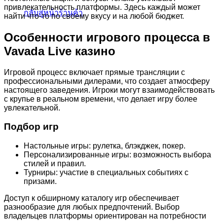
привлекательность платформы. Здесь каждый может
กลับสู่หน้าร้านค้า
найти что-то по своему вкусу и на любой бюджет.
Особенности игрового процесса в
Vavada Live казино
Игровой процесс включает прямые трансляции с
профессиональными дилерами, что создает атмосферу
настоящего заведения. Игроки могут взаимодействовать
с крупье в реальном времени, что делает игру более
увлекательной.
Подбор игр
Настольные игры: рулетка, блэкджек, покер.
Персонализированные игры: возможность выбора
стилей и правил.
Турниры: участие в специальных событиях с
призами.
Доступ к обширному каталогу игр обеспечивает
разнообразие для любых предпочтений. Выбор
владельцев платформы ориентирован на потребности