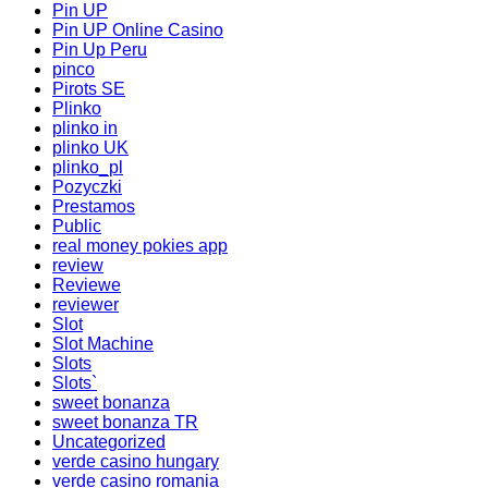
Pin UP
Pin UP Online Casino
Pin Up Peru
pinco
Pirots SE
Plinko
plinko in
plinko UK
plinko_pl
Pozyczki
Prestamos
Public
real money pokies app
review
Reviewe
reviewer
Slot
Slot Machine
Slots
Slots`
sweet bonanza
sweet bonanza TR
Uncategorized
verde casino hungary
verde casino romania