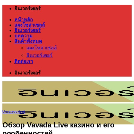
ข้าม
อินเวอร์เตอร์
ไป
หน้าหลัก
ยัง
แผงโซล่าเซลล์
อินเวอร์เตอร์
เนื้อหา
บทความ
สินค้าทั้งหมด
แผงโซล่าเซลล์
อินเวอร์เตอร์
ติดต่อเรา
อินเวอร์เตอร์
Uncategorized
Обзор Vavada Live казино и его
особенностей