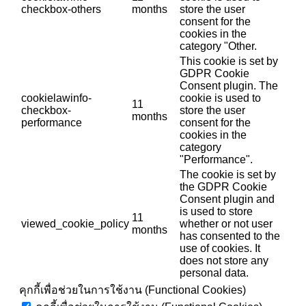
checkbox-others
months
store the user
consent for the
cookies in the
category "Other.
This cookie is set by
GDPR Cookie
Consent plugin. The
cookielawinfo-
cookie is used to
11
checkbox-
store the user
months
performance
consent for the
cookies in the
category
"Performance".
The cookie is set by
the GDPR Cookie
Consent plugin and
is used to store
11
viewed_cookie_policy
whether or not user
months
has consented to the
use of cookies. It
does not store any
personal data.
คุกกี้เพื่อช่วยในการใช้งาน (Functional Cookies)