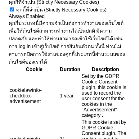
คุกกี้ที่จำเป็น (Strictly Necessary Cookies)
คุกกี้ที่จำเป็น (Strictly Necessary Cookies)
Always Enabled
คุกกี้ประเภทนี้มีความจำเป็นต่อการทำงานของเว็บไซต์
เพื่อให้เว็บไซต์สามารถทำงานได้เป็นปกติ มีความ
ปลอดภัย และทำให้ท่านสามารถเข้าใช้เว็บไซต์ได้ เช่น
การ log in เข้าสู่เว็บไซต์ การยืนยันตัวตน ทั้งนี้ ท่านไม่
สามารถปิดการใช้งานของคุกกี้ประเภทนี้ผ่านระบบของ
เว็บไซต์ของเราได้
Cookie
Duration
Description
Set by the GDPR
Cookie Consent
plugin, this cookie is
cookielawinfo-
used to record the
checkbox-
1 year
user consent for the
advertisement
cookies in the
"Advertisement"
category .
This cookie is set by
GDPR Cookie
Consent plugin. The
cookielawinfo-
11
cookie is used to