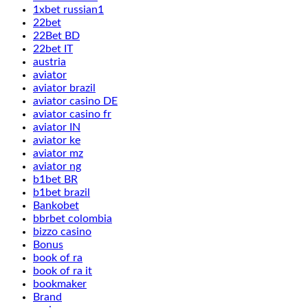
1xbet russian1
22bet
22Bet BD
22bet IT
austria
aviator
aviator brazil
aviator casino DE
aviator casino fr
aviator IN
aviator ke
aviator mz
aviator ng
b1bet BR
b1bet brazil
Bankobet
bbrbet colombia
bizzo casino
Bonus
book of ra
book of ra it
bookmaker
Brand