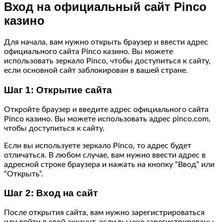
Вход на официальный сайт Pinco
казино
Для начала, вам нужно открыть браузер и ввести адрес
официального сайта Pinco казино. Вы можете
использовать зеркало Pinco, чтобы доступиться к сайту,
если основной сайт заблокирован в вашей стране.
Шаг 1: Открытие сайта
Откройте браузер и введите адрес официального сайта
Pinco казино. Вы можете использовать адрес pinco.com,
чтобы доступиться к сайту.
Если вы используете зеркало Pinco, то адрес будет
отличаться. В любом случае, вам нужно ввести адрес в
адресной строке браузера и нажать на кнопку “Ввод” или
“Открыть”.
Шаг 2: Вход на сайт
После открытия сайта, вам нужно зарегистрироваться