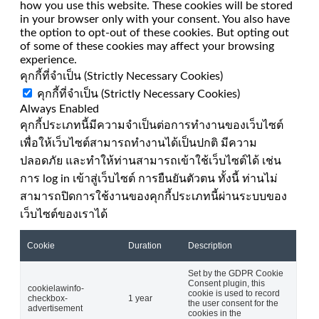
how you use this website. These cookies will be stored
in your browser only with your consent. You also have
the option to opt-out of these cookies. But opting out
of some of these cookies may affect your browsing
experience.
คุกกี้ที่จำเป็น (Strictly Necessary Cookies)
คุกกี้ที่จำเป็น (Strictly Necessary Cookies)
Always Enabled
คุกกี้ประเภทนี้มีความจำเป็นต่อการทำงานของเว็บไซต์
เพื่อให้เว็บไซต์สามารถทำงานได้เป็นปกติ มีความ
ปลอดภัย และทำให้ท่านสามารถเข้าใช้เว็บไซต์ได้ เช่น
การ log in เข้าสู่เว็บไซต์ การยืนยันตัวตน ทั้งนี้ ท่านไม่
สามารถปิดการใช้งานของคุกกี้ประเภทนี้ผ่านระบบของ
เว็บไซต์ของเราได้
Cookie
Duration
Description
Set by the GDPR Cookie
Consent plugin, this
cookielawinfo-
cookie is used to record
checkbox-
1 year
the user consent for the
advertisement
cookies in the