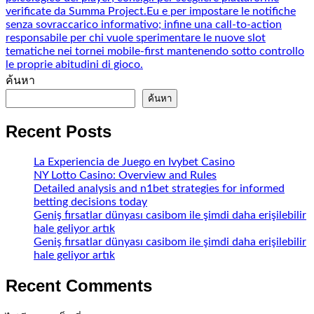
verificate da Summa Project.Eu e per impostare le notifiche
senza sovraccarico informativo; infine una call‑to‑action
responsabile per chi vuole sperimentare le nuove slot
tematiche nei tornei mobile‑first mantenendo sotto controllo
le proprie abitudini di gioco.
ค้นหา
ค้นหา
Recent Posts
La Experiencia de Juego en Ivybet Casino
NY Lotto Casino: Overview and Rules
Detailed analysis and n1bet strategies for informed
betting decisions today
Geniş fırsatlar dünyası casibom ile şimdi daha erişilebilir
hale geliyor artık
Geniş fırsatlar dünyası casibom ile şimdi daha erişilebilir
hale geliyor artık
Recent Comments