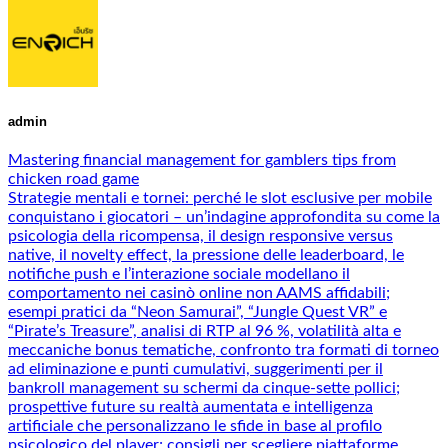
admin
Mastering financial management for gamblers tips from
chicken road game
Strategie mentali e tornei: perché le slot esclusive per mobile
conquistano i giocatori – un’indagine approfondita su come la
psicologia della ricompensa, il design responsive versus
native, il novelty effect, la pressione delle leaderboard, le
notifiche push e l’interazione sociale modellano il
comportamento nei casinò online non AAMS affidabili;
esempi pratici da “Neon Samurai”, “Jungle Quest VR” e
“Pirate’s Treasure”, analisi di RTP al 96 %, volatilità alta e
meccaniche bonus tematiche, confronto tra formati di torneo
ad eliminazione e punti cumulativi, suggerimenti per il
bankroll management su schermi da cinque‑sette pollici;
prospettive future su realtà aumentata e intelligenza
artificiale che personalizzano le sfide in base al profilo
psicologico del player; consigli per scegliere piattaforme