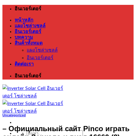
ข้าม
อินเวอร์เตอร์
ไป
หน้าหลัก
ยัง
แผงโซล่าเซลล์
เนื้อหา
อินเวอร์เตอร์
บทความ
สินค้าทั้งหมด
แผงโซล่าเซลล์
อินเวอร์เตอร์
ติดต่อเรา
อินเวอร์เตอร์
Uncategorized
– Официальный сайт Pinco играть
ค้นหา: