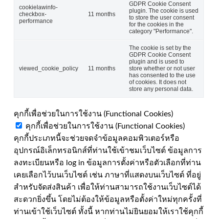
GDPR Cookie Consent
cookielawinfo-
plugin. The cookie is used
checkbox-
11 months
to store the user consent
performance
for the cookies in the
category "Performance".
The cookie is set by the
GDPR Cookie Consent
plugin and is used to
viewed_cookie_policy
11 months
store whether or not user
has consented to the use
of cookies. It does not
store any personal data.
คุกกี้เพื่อช่วยในการใช้งาน (Functional Cookies)
คุกกี้เพื่อช่วยในการใช้งาน (Functional Cookies)
คุกกี้ประเภทนี้จะช่วยจดจำข้อมูลคอมพิวเตอร์หรือ
อุปกรณ์อิเล็กทรอนิกส์ที่ท่านใช้เข้าชมเว็บไซต์ ข้อมูลการ
ลงทะเบียนหรือ log in ข้อมูลการตั้งค่าหรือตัวเลือกที่ท่าน
เคยเลือกไว้บนเว็บไซต์ เช่น ภาษาที่แสดงบนเว็บไซต์ ที่อยู่
สำหรับจัดส่งสินค้า เพื่อให้ท่านสามารถใช้งานเว็บไซต์ได้
สะดวกยิ่งขึ้น โดยไม่ต้องให้ข้อมูลหรือตั้งค่าใหม่ทุกครั้งที่
ท่านเข้าใช้เว็บไซต์ ทั้งนี้ หากท่านไม่ยินยอมให้เราใช้คุกกี้