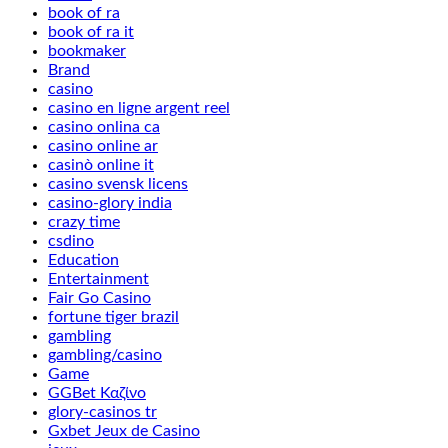
book of ra
book of ra it
bookmaker
Brand
casino
casino en ligne argent reel
casino onlina ca
casino online ar
casinò online it
casino svensk licens
casino-glory india
crazy time
csdino
Education
Entertainment
Fair Go Casino
fortune tiger brazil
gambling
gambling/casino
Game
GGBet Καζίνο
glory-casinos tr
Gxbet Jeux de Casino