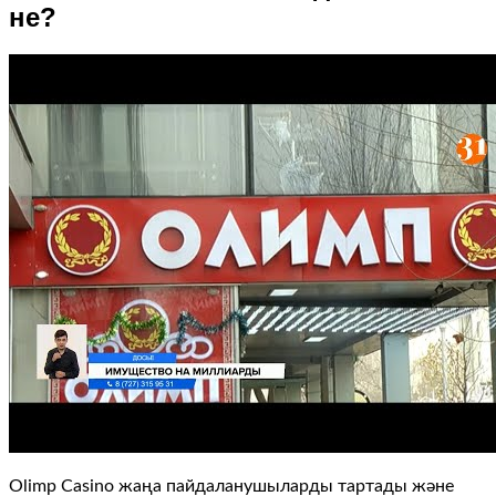
не?
Olimp Casino жаңа пайдаланушыларды тартады және