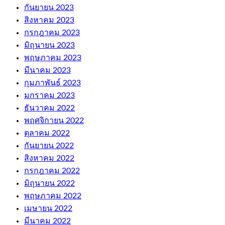
กันยายน 2023
สิงหาคม 2023
กรกฎาคม 2023
มิถุนายน 2023
พฤษภาคม 2023
มีนาคม 2023
กุมภาพันธ์ 2023
มกราคม 2023
ธันวาคม 2022
พฤศจิกายน 2022
ตุลาคม 2022
กันยายน 2022
สิงหาคม 2022
กรกฎาคม 2022
มิถุนายน 2022
พฤษภาคม 2022
เมษายน 2022
มีนาคม 2022