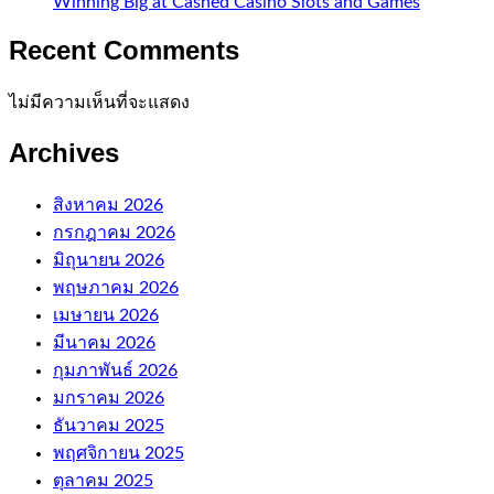
Winning Big at Cashed Casino Slots and Games
Recent Comments
ไม่มีความเห็นที่จะแสดง
Archives
สิงหาคม 2026
กรกฎาคม 2026
มิถุนายน 2026
พฤษภาคม 2026
เมษายน 2026
มีนาคม 2026
กุมภาพันธ์ 2026
มกราคม 2026
ธันวาคม 2025
พฤศจิกายน 2025
ตุลาคม 2025