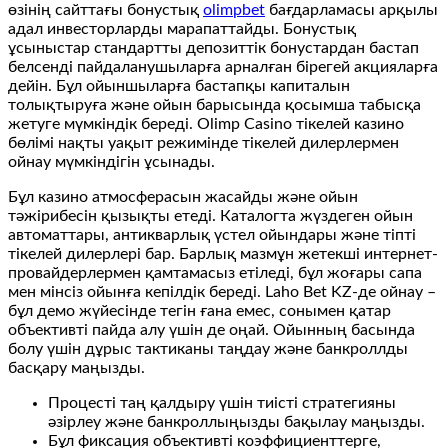
өзінің сайттағы бонустық
olimpbet
бағдарламасы арқылы
адал инвесторларды марапаттайды. Бонустық
ұсыныстар стандартты депозиттік бонустардан бастап
белсенді пайдаланушыларға арналған бірегей акцияларға
дейін. Бұл ойыншыларға бастапқы капиталын
толықтыруға және ойын барысында қосымша табысқа
жетуге мүмкіндік береді. Olimp Casino тікелей казино
бөлімі нақты уақыт режимінде тікелей дилерлермен
ойнау мүмкіндігін ұсынады.
Бұл казино атмосферасын жасайды және ойын
тәжірибесін қызықты етеді. Каталогта жүздеген ойын
автоматтары, антикварлық үстел ойындары және тіпті
тікелей дилерлері бар. Барлық мазмұн жетекші интернет-
провайдерлермен қамтамасыз етіледі, бұл жоғары сапа
мен мінсіз ойынға кепілдік береді. Laho Bet KZ-де ойнау –
бұл демо жүйесінде тегін ғана емес, сонымен қатар
объективті пайда алу үшін де оңай. Ойынның басында
болу үшін дұрыс тактиканы таңдау және банкроллды
басқару маңызды.
Процесті таң қалдыру үшін тиісті стратегияны
әзірлеу және банкроллыңызды бақылау маңызды.
Бұл фиксация объективті коэффициенттерге,