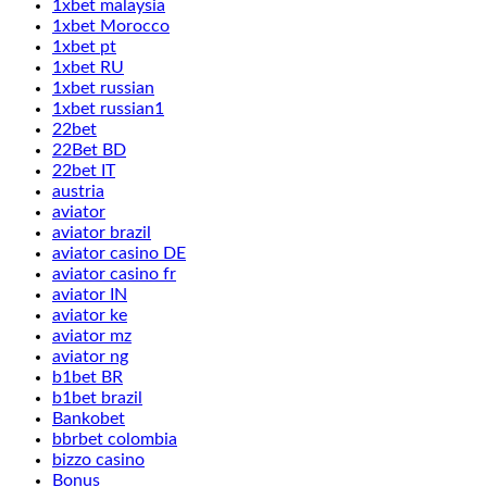
1xbet malaysia
1xbet Morocco
1xbet pt
1xbet RU
1xbet russian
1xbet russian1
22bet
22Bet BD
22bet IT
austria
aviator
aviator brazil
aviator casino DE
aviator casino fr
aviator IN
aviator ke
aviator mz
aviator ng
b1bet BR
b1bet brazil
Bankobet
bbrbet colombia
bizzo casino
Bonus