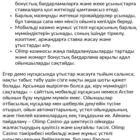
бонустық бағдарламаларға және жеке ұсыныстарға
ставкаларға қол жеткізуді қамтамасыз етеді.
Барлық мазмұнды жетекші провайдерлер ұсынады,
бұл тамаша сапа мен мінсіз ойынға кепілдік береді.
Мобильді казино жұмыс үстелі нұсқасының барлық
мүмкіндіктерін ұсынады, соның ішінде тіркелу,
кооптинг, аржандарға ставка жасау және
ұтыстарды алу.
Olimp казиносы жаңа пайдаланушыларды тартады
және жомарт бонустық бағдарлама арқылы адал
ойыншыларды сақтайды.
Егер демо нұсқасында ұтыстар жасауға тыйым салынса,
нақты табыс табу үшін сізге нақты ақша шоты қажет
болады. Қосымша өшірілген болса да, кіру мүмкіндігі
сақталады — сайттың мобильді нұсқасын немесе Archer
ойынын бұзу мүлдем мүмкін емес. Ойыншылар
отбасылық нұсқалар мен шеберлік деңгейін түсіне
отырып, ойын автоматтарының, үстел ойындарының
және тікелей казинолардың кең таңдауына ие. Айнаны
пайдалану – Olimp Casino-да шектеусіз ойнауды
жалғастырудың қауіпсіз және ыңғайлы тәсілі. Olimp
Casino тәжірибесі мобильді және жұмыс үстелі
құрылғыларына бейімделген, бұл оны барлық