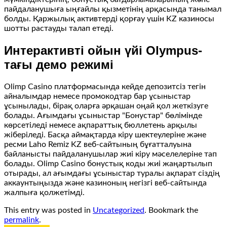
пайдаланушыға ыңғайлы қызметінің арқасында танымал
болды. Қаржылық активтерді қорғау үшін KZ казиносы
шотты растауды талап етеді.
Интерактивті ойын үйі Olympus-
тағы демо режимі
Olimp Casino платформасында кейде депозитсіз тегін
айналымдар немесе промокодтар бар ұсыныстар
ұсынылады, бірақ оларға әрқашан оңай қол жеткізуге
болады. Ағымдағы ұсыныстар "Бонустар" бөлімінде
көрсетіледі немесе ақпараттық бюллетень арқылы
жіберіледі. Басқа аймақтарда кіру шектеулеріне және
ресми Laho Remiz KZ веб-сайтының бұғатталуына
байланысты пайдаланушылар жиі кіру мәселелеріне тап
болады. Olimp Casino бонустық коды жиі жаңартылып
отырады, ал ағымдағы ұсыныстар туралы ақпарат сіздің
аккаунтыңызда және казиноның негізгі веб-сайтында
жалпыға қолжетімді.
This entry was posted in
Uncategorized
. Bookmark the
permalink
.