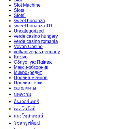
Slot Machine
Slots
Slots`
sweet bonanza
sweet bonanza TR
Uncategorized
verde casino hungary
verde casino romania
Vovan Casino
vulkan vegas germany
Καζίνο
Οδηγοί για Παίκτες
Макси-обзорник
Микрокредит
Пролив мейнов
Пролив сетки
сателлиты
บทความ
อินเวอร์เตอร์
เทคโนโลยี
แผงโซล่าเซลล์
โซล่ารูฟท็อป