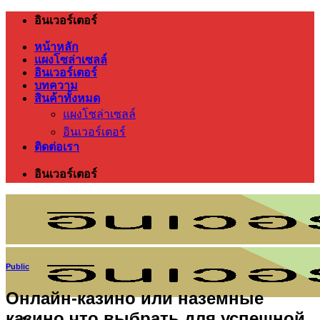
ข้าม
อินเวอร์เตอร์
ไป
หน้าหลัก
ยัง
แผงโซล่าเซลล์
อินเวอร์เตอร์
เนื้อหา
บทความ
สินค้าทั้งหมด
แผงโซล่าเซลล์
อินเวอร์เตอร์
ติดต่อเรา
อินเวอร์เตอร์
Public
Онлайн-казино или наземные
казино что выбрать для успешной