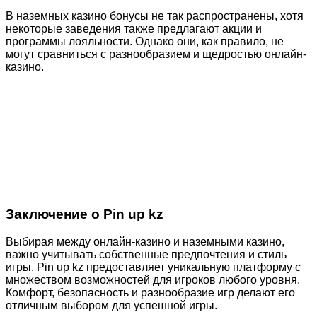
В наземных казино бонусы не так распространены, хотя
некоторые заведения также предлагают акции и
программы лояльности. Однако они, как правило, не
могут сравниться с разнообразием и щедростью онлайн-
казино.
Заключение о Pin up kz
Выбирая между онлайн-казино и наземными казино,
важно учитывать собственные предпочтения и стиль
игры. Pin up kz предоставляет уникальную платформу с
множеством возможностей для игроков любого уровня.
Комфорт, безопасность и разнообразие игр делают его
отличным выбором для успешной игры.