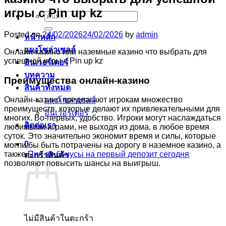
игры с Pin up kz
ค้นหา:
Posted on
24/02/2026
24/02/2026
by
admin
หน้าหลัก
แผงโซล่าเซลล์
Онлайн-казино или наземные казино что выбрать для
успешной игры с Pin up kz
อินเวอร์เตอร์
บทความ
Преимущества онлайн-казино
สินค้าทั้งหมด
Онлайн-казино предлагают игрокам множество
แผงโซล่าเซลล์
преимуществ, которые делают их привлекательными для
อินเวอร์เตอร์
многих. Во-первых, удобство. Игроки могут наслаждаться
ติดต่อเรา
любимыми играми, не выходя из дома, в любое время
суток. Это значительно экономит время и силы, которые
0
могли бы быть потрачены на дорогу в наземное казино, а
также
Пин ап бонусы на первый депозит сегодня
ตะกร้าสินค้า
позволяют повысить шансы на выигрыш.
ไม่มีสินค้าในตะกร้า