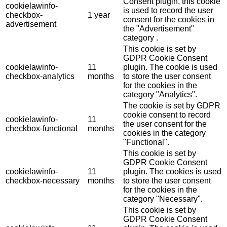
Consent plugin, this cookie
cookielawinfo-
is used to record the user
checkbox-
1 year
consent for the cookies in
advertisement
the "Advertisement"
category .
This cookie is set by
GDPR Cookie Consent
cookielawinfo-
11
plugin. The cookie is used
checkbox-analytics
months
to store the user consent
for the cookies in the
category "Analytics".
The cookie is set by GDPR
cookie consent to record
cookielawinfo-
11
the user consent for the
checkbox-functional
months
cookies in the category
"Functional".
This cookie is set by
GDPR Cookie Consent
cookielawinfo-
11
plugin. The cookies is used
checkbox-necessary
months
to store the user consent
for the cookies in the
category "Necessary".
This cookie is set by
GDPR Cookie Consent