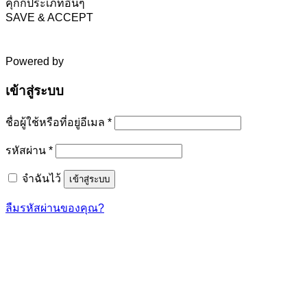
คุกกี้ประเภทอื่นๆ
SAVE & ACCEPT
Powered by
เข้าสู่ระบบ
ต้องการ
ชื่อผู้ใช้หรือที่อยู่อีเมล
*
ต้องการ
รหัสผ่าน
*
จำฉันไว้
เข้าสู่ระบบ
ลืมรหัสผ่านของคุณ?