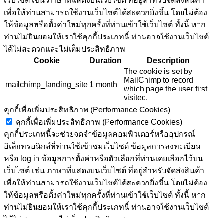
เว็บไซต์ เช่น ภาษาที่แสดงบนเว็บไซต์ ที่อยู่สำหรับจัดส่งสินค้า
เพื่อให้ท่านสามารถใช้งานเว็บไซต์ได้สะดวกยิ่งขึ้น โดยไม่ต้อง
ให้ข้อมูลหรือตั้งค่าใหม่ทุกครั้งที่ท่านเข้าใช้เว็บไซต์ ทั้งนี้ หาก
ท่านไม่ยินยอมให้เราใช้คุกกี้ประเภทนี้ ท่านอาจใช้งานเว็บไซต์
ได้ไม่สะดวกและไม่เต็มประสิทธิภาพ
Cookie
Duration
Description
The cookie is set by
MailChimp to record
mailchimp_landing_site
1 month
which page the user first
visited.
คุกกี้เพื่อเพิ่มประสิทธิภาพ (Performance Cookies)
คุกกี้เพื่อเพิ่มประสิทธิภาพ (Performance Cookies)
คุกกี้ประเภทนี้จะช่วยจดจำข้อมูลคอมพิวเตอร์หรืออุปกรณ์
อิเล็กทรอนิกส์ที่ท่านใช้เข้าชมเว็บไซต์ ข้อมูลการลงทะเบียน
หรือ log in ข้อมูลการตั้งค่าหรือตัวเลือกที่ท่านเคยเลือกไว้บน
เว็บไซต์ เช่น ภาษาที่แสดงบนเว็บไซต์ ที่อยู่สำหรับจัดส่งสินค้า
เพื่อให้ท่านสามารถใช้งานเว็บไซต์ได้สะดวกยิ่งขึ้น โดยไม่ต้อง
ให้ข้อมูลหรือตั้งค่าใหม่ทุกครั้งที่ท่านเข้าใช้เว็บไซต์ ทั้งนี้ หาก
ท่านไม่ยินยอมให้เราใช้คุกกี้ประเภทนี้ ท่านอาจใช้งานเว็บไซต์