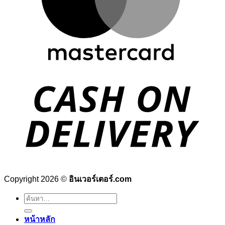
Copyright 2026 ©
อินเวอร์เตอร์.com
ค้นหา:
หน้าหลัก