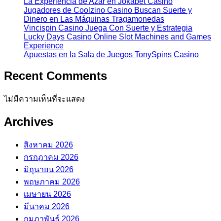
La Experiencia de Azar en Jokabet Casino
Jugadores de Coolzino Casino Buscan Suerte y
Dinero en Las Máquinas Tragamonedas
Vincispin Casino Juega Con Suerte y Estrategia
Lucky Days Casino Online Slot Machines and Games
Experience
Apuestas en la Sala de Juegos TonySpins Casino
Recent Comments
ไม่มีความเห็นที่จะแสดง
Archives
สิงหาคม 2026
กรกฎาคม 2026
มิถุนายน 2026
พฤษภาคม 2026
เมษายน 2026
มีนาคม 2026
กุมภาพันธ์ 2026