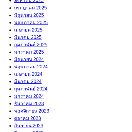
สิงหาคม 2025
กรกฎาคม 2025
มิถุนายน 2025
พฤษภาคม 2025
เมษายน 2025
มีนาคม 2025
กุมภาพันธ์ 2025
มกราคม 2025
มิถุนายน 2024
พฤษภาคม 2024
เมษายน 2024
มีนาคม 2024
กุมภาพันธ์ 2024
มกราคม 2024
ธันวาคม 2023
พฤศจิกายน 2023
ตุลาคม 2023
กันยายน 2023