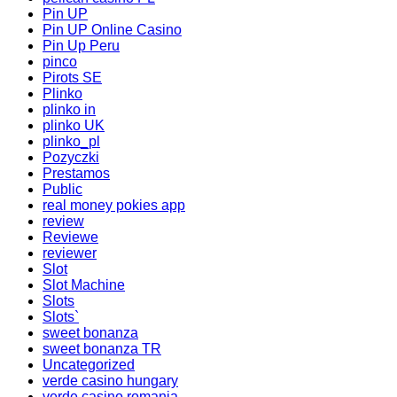
Pin UP
Pin UP Online Casino
Pin Up Peru
pinco
Pirots SE
Plinko
plinko in
plinko UK
plinko_pl
Pozyczki
Prestamos
Public
real money pokies app
review
Reviewe
reviewer
Slot
Slot Machine
Slots
Slots`
sweet bonanza
sweet bonanza TR
Uncategorized
verde casino hungary
verde casino romania