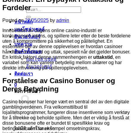
Fordeler
ค้นหา:
Posted on
22/05/2025
by
admin
หน้าหลัก
แผงโซล่าเซลล์
Innebefattet av dagens online casino-industri er
konkurransen intens, og spillere leter etter de beste fordelene
อินเวอร์เตอร์
uten å kompromittere på sikkerhet og pålitelighet. En
บทความ
essensiell del av denne opplevelsen er hvordan casinoer
สินค้าทั้งหมด
håndterer innskudd og uttak, spesielt når det gjelder bonuser.
En kritisk faktor i denne sammenhengen er
uttakstid
, en
แผงโซล่าเซลล์
variabel som kan variere betydelig mellom aktører og har
อินเวอร์เตอร์
direkte innvirkning på spilleropplevelsen.
ติดต่อเรา
Forståelse av Casino Bonuser og
0
Deres Betydning
ตะกร้าสินค้า
Casino bonuser har lenge vært en sentral del av den digitale
gamblingverdenen. Fra velkomsttilbud til
lojalitetsprogrammer, fungerer disse insentivene som verktøy
for å tiltrekke og beholde spillere. Men det er viktig å forstå at
disse bonusene ofte er bundet til spesifikke krav og
betingelser, som for eksempel omsetningskrav,
ไม่มีสินค้าในตะกร้า