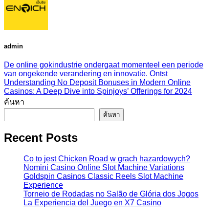
admin
De online gokindustrie ondergaat momenteel een periode
van ongekende verandering en innovatie. Ontst
Understanding No Deposit Bonuses in Modern Online
Casinos: A Deep Dive into Spinjoys’ Offerings for 2024
ค้นหา
ค้นหา
Recent Posts
Co to jest Chicken Road w grach hazardowych?
Nomini Casino Online Slot Machine Variations
Goldspin Casinos Classic Reels Slot Machine
Experience
Torneio de Rodadas no Salão de Glória dos Jogos
La Experiencia del Juego en X7 Casino