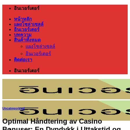
ข้าม
อินเวอร์เตอร์
ไป
หน้าหลัก
ยัง
แผงโซล่าเซลล์
อินเวอร์เตอร์
เนื้อหา
บทความ
สินค้าทั้งหมด
แผงโซล่าเซลล์
อินเวอร์เตอร์
ติดต่อเรา
อินเวอร์เตอร์
Uncategorized
Optimal Håndtering av Casino
Bonuser: En Dypdykk i Uttakstid og