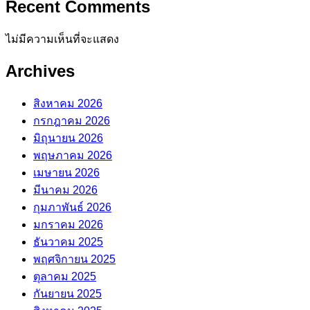
Recent Comments
ไม่มีความเห็นที่จะแสดง
Archives
สิงหาคม 2026
กรกฎาคม 2026
มิถุนายน 2026
พฤษภาคม 2026
เมษายน 2026
มีนาคม 2026
กุมภาพันธ์ 2026
มกราคม 2026
ธันวาคม 2025
พฤศจิกายน 2025
ตุลาคม 2025
กันยายน 2025