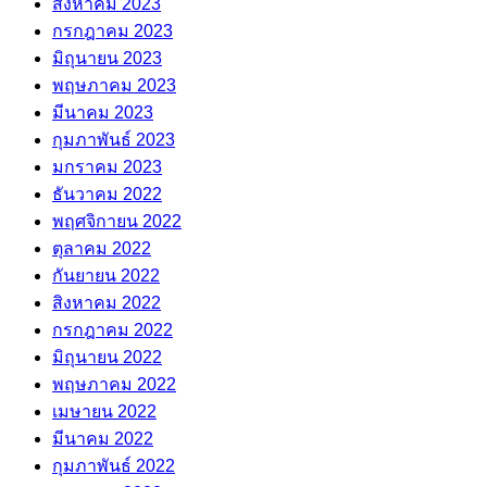
สิงหาคม 2023
กรกฎาคม 2023
มิถุนายน 2023
พฤษภาคม 2023
มีนาคม 2023
กุมภาพันธ์ 2023
มกราคม 2023
ธันวาคม 2022
พฤศจิกายน 2022
ตุลาคม 2022
กันยายน 2022
สิงหาคม 2022
กรกฎาคม 2022
มิถุนายน 2022
พฤษภาคม 2022
เมษายน 2022
มีนาคม 2022
กุมภาพันธ์ 2022