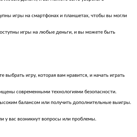
тупны игры на смартфонах и планшетах, чтобы вы могли
 доступны игры на любые деньги, и вы можете быть
 выбрать игру, которая вам нравится, и начать играть
ащищены современными технологиями безопасности.
е высоким балансом или получить дополнительные выигры.
ли у вас возникнут вопросы или проблемы.