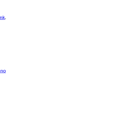
ink
.
ino