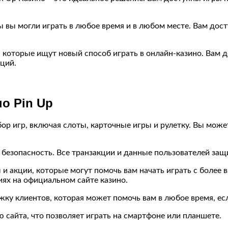
ы вы могли играть в любое время и в любом месте. Вам дос
в, которые ищут новый способ играть в онлайн-казино. Вам
ций.
о Pin Up
р игр, включая слоты, карточные игры и рулетку. Вы можете
 безопасность. Все транзакции и данные пользователей з
 и акции, которые могут помочь вам начать играть с боле
ях на официальном сайте казино.
жку клиентов, которая может помочь вам в любое время, ес
 сайта, что позволяет играть на смартфоне или планшете.