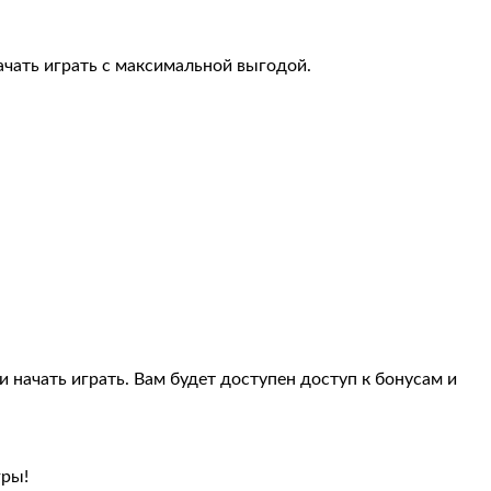
ачать играть с максимальной выгодой.
 начать играть. Вам будет доступен доступ к бонусам и
гры!