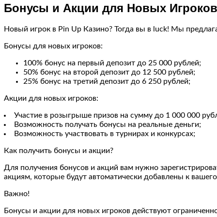
Бонусы и Акции для Новых Игроков 
Новый игрок в Pin Up Казино? Тогда вы в luck! Мы предла
Бонусы для новых игроков:
100% бонус на первый депозит до 25 000 рублей;
50% бонус на второй депозит до 12 500 рублей;
25% бонус на третий депозит до 6 250 рублей;
Акции для новых игроков:
Участие в розыгрыше призов на сумму до 1 000 000 руб
Возможность получать бонусы на реальные деньги;
Возможность участвовать в турнирах и конкурсах;
Как получить бонусы и акции?
Для получения бонусов и акций вам нужно зарегистрироват
акциям, которые будут автоматически добавлены к вашего 
Важно!
Бонусы и акции для новых игроков действуют ограниченно