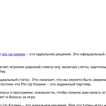
то
pin up казино
– это идеальное решение. Это официальный с
агает игрокам широкий спектр игр, включая слоты, карточн
lay.
ициальный статус. Это означает, что вы можете быть увере
 потому что Pin Up Казино – это надежный партнер.
онусы и программы лояльности, чтобы помочь вам начать и
ит и бонусы за игру.
in Up Казино – это идеальное решение. Вам доступны игры 