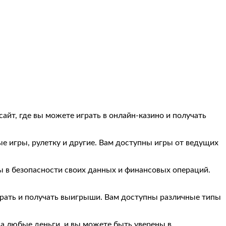
айт, где вы можете играть в онлайн-казино и получать
ые игры, рулетку и другие. Вам доступны игры от ведущих
ны в безопасности своих данных и финансовых операций.
грать и получать выигрыши. Вам доступны различные типы
на любые деньги, и вы можете быть уверены в