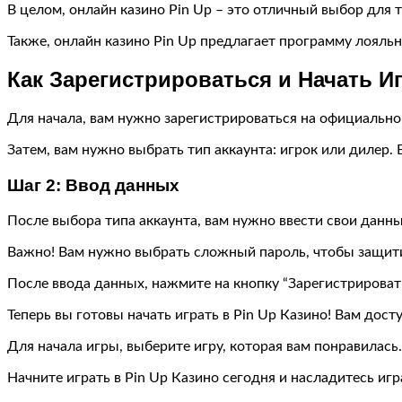
В целом, онлайн казино Pin Up – это отличный выбор для т
Также, онлайн казино Pin Up предлагает программу лояльн
Как Зарегистрироваться и Начать Иг
Для начала, вам нужно зарегистрироваться на официальном
Затем, вам нужно выбрать тип аккаунта: игрок или дилер. 
Шаг 2: Ввод данных
После выбора типа аккаунта, вам нужно ввести свои данны
Важно! Вам нужно выбрать сложный пароль, чтобы защити
После ввода данных, нажмите на кнопку “Зарегистрироват
Теперь вы готовы начать играть в Pin Up Казино! Вам дос
Для начала игры, выберите игру, которая вам понравилась.
Начните играть в Pin Up Казино сегодня и насладитесь игр