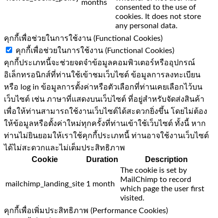
months
consented to the use of
cookies. It does not store
any personal data.
คุกกี้เพื่อช่วยในการใช้งาน (Functional Cookies)
คุกกี้เพื่อช่วยในการใช้งาน (Functional Cookies)
คุกกี้ประเภทนี้จะช่วยจดจำข้อมูลคอมพิวเตอร์หรืออุปกรณ์
อิเล็กทรอนิกส์ที่ท่านใช้เข้าชมเว็บไซต์ ข้อมูลการลงทะเบียน
หรือ log in ข้อมูลการตั้งค่าหรือตัวเลือกที่ท่านเคยเลือกไว้บน
เว็บไซต์ เช่น ภาษาที่แสดงบนเว็บไซต์ ที่อยู่สำหรับจัดส่งสินค้า
เพื่อให้ท่านสามารถใช้งานเว็บไซต์ได้สะดวกยิ่งขึ้น โดยไม่ต้อง
ให้ข้อมูลหรือตั้งค่าใหม่ทุกครั้งที่ท่านเข้าใช้เว็บไซต์ ทั้งนี้ หาก
ท่านไม่ยินยอมให้เราใช้คุกกี้ประเภทนี้ ท่านอาจใช้งานเว็บไซต์
ได้ไม่สะดวกและไม่เต็มประสิทธิภาพ
Cookie
Duration
Description
The cookie is set by
MailChimp to record
mailchimp_landing_site
1 month
which page the user first
visited.
คุกกี้เพื่อเพิ่มประสิทธิภาพ (Performance Cookies)