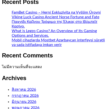
Recent Posts
FamBet Casino – Herní Exkluzivita na Vyšším Úrovní
Viking Luck Casino Ancient Norse Fortune and Fate
Παιχνίδι Καζίνου Τρόφιμο της Έλικας στο Ιβύμπεϊτ
Κασίνο.
What is Legzo Casino? An Overview of Its Gaming
Options and Services.
Mobil cihazlarda Mostbet Azərbaycan interfeysi sürətli
və sadə istifadəyə imkan verir
Recent Comments
ไม่มีความเห็นที่จะแสดง
Archives
สิงหาคม 2026
กรกฎาคม 2026
มิถุนายน 2026
พฤษภาคม 2026