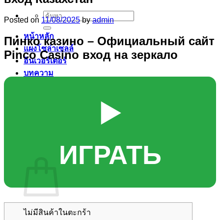
ค้นหา:
Posted on
11/08/2025
by
admin
หน้าหลัก
Пинко казино – Официальный сайт
แผงโซล่าเซลล์
Pinco Casino вход на зеркало
อินเวอร์เตอร์
บทความ
สินค้าทั้งหมด
แผงโซล่าเซลล์
▶️
อินเวอร์เตอร์
ติดต่อเรา
0
ИГРАТЬ
ตะกร้าสินค้า
ไม่มีสินค้าในตะกร้า