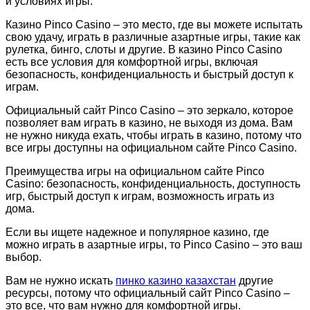
и условиях игры.
Казино Pinco Casino – это место, где вы можете испытать
свою удачу, играть в различные азартные игры, такие как
рулетка, бинго, слоты и другие. В казино Pinco Casino
есть все условия для комфортной игры, включая
безопасность, конфиденциальность и быстрый доступ к
играм.
Официальный сайт Pinco Casino – это зеркало, которое
позволяет вам играть в казино, не выходя из дома. Вам
не нужно никуда ехать, чтобы играть в казино, потому что
все игры доступны на официальном сайте Pinco Casino.
Преимущества игры на официальном сайте Pinco
Casino: безопасность, конфиденциальность, доступность
игр, быстрый доступ к играм, возможность играть из
дома.
Если вы ищете надежное и популярное казино, где
можно играть в азартные игры, то Pinco Casino – это ваш
выбор.
Вам не нужно искать
пинко казино казахстан
другие
ресурсы, потому что официальный сайт Pinco Casino –
это все, что вам нужно для комфортной игры.