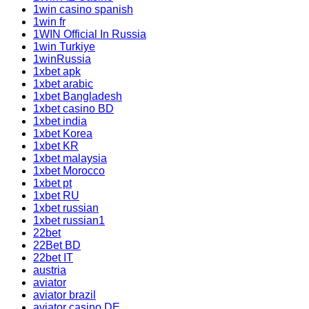
1win casino spanish
1win fr
1WIN Official In Russia
1win Turkiye
1winRussia
1xbet apk
1xbet arabic
1xbet Bangladesh
1xbet casino BD
1xbet india
1xbet Korea
1xbet KR
1xbet malaysia
1xbet Morocco
1xbet pt
1xbet RU
1xbet russian
1xbet russian1
22bet
22Bet BD
22bet IT
austria
aviator
aviator brazil
aviator casino DE