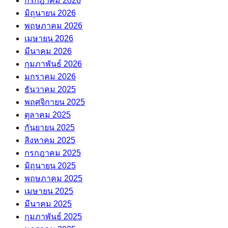
กรกฎาคม 2026
มิถุนายน 2026
พฤษภาคม 2026
เมษายน 2026
มีนาคม 2026
กุมภาพันธ์ 2026
มกราคม 2026
ธันวาคม 2025
พฤศจิกายน 2025
ตุลาคม 2025
กันยายน 2025
สิงหาคม 2025
กรกฎาคม 2025
มิถุนายน 2025
พฤษภาคม 2025
เมษายน 2025
มีนาคม 2025
กุมภาพันธ์ 2025