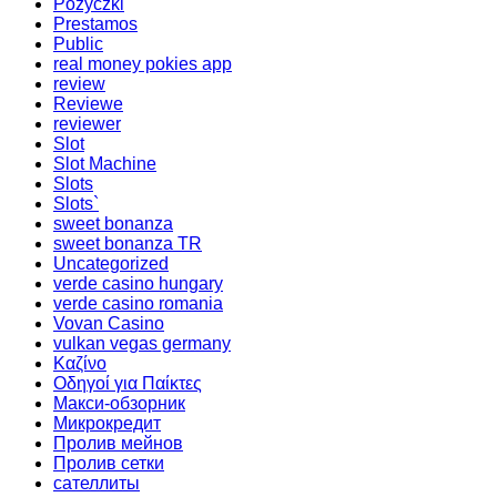
Pozyczki
Prestamos
Public
real money pokies app
review
Reviewe
reviewer
Slot
Slot Machine
Slots
Slots`
sweet bonanza
sweet bonanza TR
Uncategorized
verde casino hungary
verde casino romania
Vovan Casino
vulkan vegas germany
Καζίνο
Οδηγοί για Παίκτες
Макси-обзорник
Микрокредит
Пролив мейнов
Пролив сетки
сателлиты