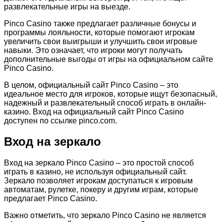
развлекательные игры на выезде.
Pinco Casino также предлагает различные бонусы и
программы лояльности, которые помогают игрокам
увеличить свои выигрыши и улучшить свои игровые
навыки. Это означает, что игроки могут получать
дополнительные выгоды от игры на официальном сайте
Pinco Casino.
В целом, официальный сайт Pinco Casino – это
идеальное место для игроков, которые ищут безопасный,
надежный и развлекательный способ играть в онлайн-
казино. Вход на официальный сайт Pinco Casino
доступен по ссылке pinco.com.
Вход на зеркало
Вход на зеркало Pinco Casino – это простой способ
играть в казино, не используя официальный сайт.
Зеркало позволяет игрокам доступаться к игровым
автоматам, рулетке, покеру и другим играм, которые
предлагает Pinco Casino.
Важно отметить, что зеркало Pinco Casino не является