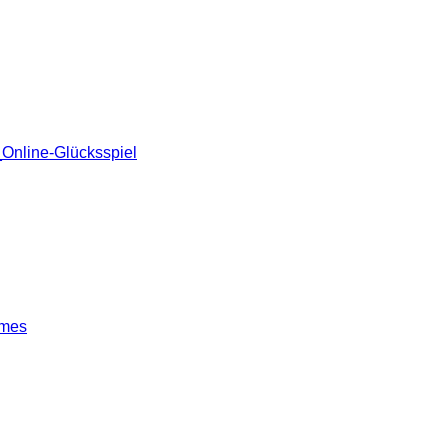
Online-Glücksspiel
ames