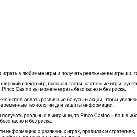
о играть в любимые игры и получать реальные выигрыши, 
широкий спектр игр, включая слоты, карточные игры, рулетк
Pinco Casino вы можете играть безопасно и без риска.
также использовать различные бонусы и акции, чтобы увели
 современные технологии для защиты информации.
и получать реальные выигрыши, то Pinco Casino – ваш выбо
безопасно и без риска.
йти информацию о различных играх, правилах и стратегиях
одробные инструкции и видео-уроки.