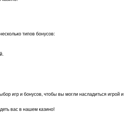
несколько типов бонусов:
й.
ыбор игр и бонусов, чтобы вы могли насладиться игрой и
деть вас в нашем казино!