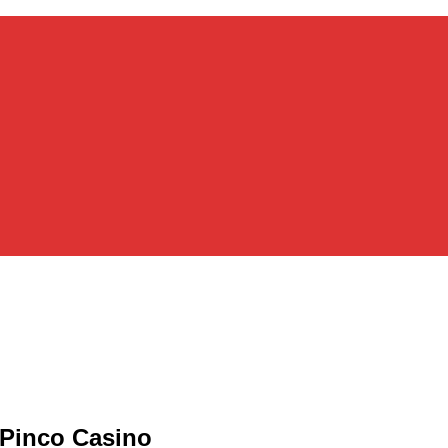
Pinco Casino