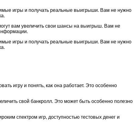
юбимые игры и получать реальные выигрыши. Вам не нужно
ка.
могут вам увеличить свои шансы на выигрыш. Вам не
 информации.
юбимые игры и получать реальные выигрыши. Вам не нужно
ка.
вать игру и понять, как она работает. Это особенно
величить свой банкролл. Это может быть особенно полезно
широким спектром игр, доступностью тестовых денег и