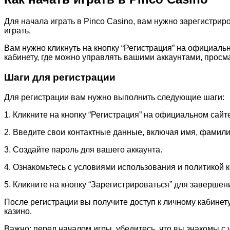
Для начала играть в Pinco Casino, вам нужно зарегистрир
играть.
Вам нужно кликнуть на кнопку “Регистрация” на официальн
кабинету, где можно управлять вашими аккаунтами, просм
Шаги для регистрации
Для регистрации вам нужно выполнить следующие шаги:
1. Кликните на кнопку “Регистрация” на официальном сайте
2. Введите свои контактные данные, включая имя, фамили
3. Создайте пароль для вашего аккаунта.
4. Ознакомьтесь с условиями использования и политикой 
5. Кликните на кнопку “Зарегистрироваться” для завершен
После регистрации вы получите доступ к личному кабинет
казино.
Важно: перед началом игры, убедитесь, что вы знакомы с