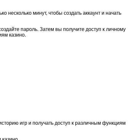
ко несколько минут, чтобы создать аккаунт и начать
создайте пароль. Затем вы получите доступ к личному
иям казино.
историю игр и получать доступ к различным функциям
 казино.