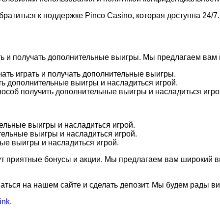
ратиться к поддержке Pinco Casino, которая доступна 24/7.
ать и получать дополнительные выигры. Мы предлагаем вам 
чать играть и получать дополнительные выигры.
ть дополнительные выигры и насладиться игрой.
способ получить дополнительные выигры и насладиться игро
тельные выигры и насладиться игрой.
тельные выигры и насладиться игрой.
ные выигры и насладиться игрой.
щут приятные бонусы и акции. Мы предлагаем вам широкий в
ваться на нашем сайте и сделать депозит. Мы будем рады ви
ink
.