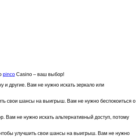
то
pinco
Casino – ваш выбор!
у и другие. Вам не нужно искать зеркало или
чить свои шансы на выигрыш. Вам не нужно беспокоиться о
р. Вам не нужно искать альтернативный доступ, потому
, чтобы улучшить свои шансы на выигрыш. Вам не нужно