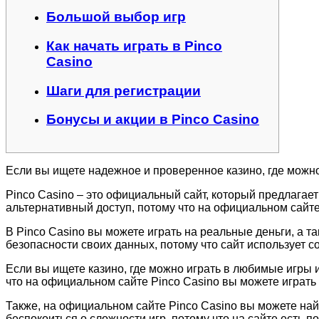
Большой выбор игр
Как начать играть в Pinco
Casino
Шаги для регистрации
Бонусы и акции в Pinco Casino
Если вы ищете надежное и проверенное казино, где можн
Pinco Casino – это официальный сайт, который предлагает 
альтернативный доступ, потому что на официальном сайте 
В Pinco Casino вы можете играть на реальные деньги, а 
безопасности своих данных, потому что сайт использует
Если вы ищете казино, где можно играть в любимые игры 
что на официальном сайте Pinco Casino вы можете играть 
Также, на официальном сайте Pinco Casino вы можете на
беспокоиться о сложности игр, потому что на сайте есть п