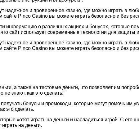
щут надежное и проверенное казино, где можно играть в л
 сайте Pinco Casino вы можете играть безопасно и без рис
йти информацию о различных акциях и бонусах, которые по
у что сайт использует современные технологии для защиты
щут надежное и проверенное казино, где можно играть в л
 сайте Pinco Casino вы можете играть безопасно и без рис
ньги, а также на тестовые деньги, что позволяет им попробо
 не знают, как это сделать.
ь получать бонусы и промокоды, которые могут помочь им у
ак это сделать.
которые хотят играть на деньги и насладиться игрой. С его 
 играть на деньги.