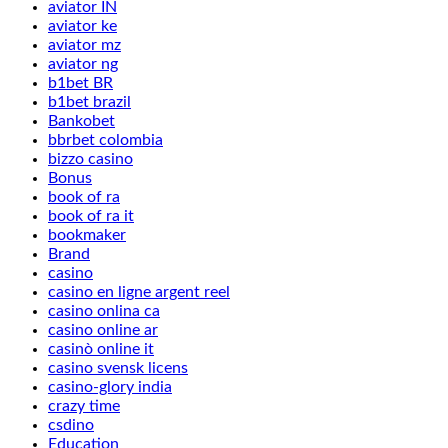
aviator IN
aviator ke
aviator mz
aviator ng
b1bet BR
b1bet brazil
Bankobet
bbrbet colombia
bizzo casino
Bonus
book of ra
book of ra it
bookmaker
Brand
casino
casino en ligne argent reel
casino onlina ca
casino online ar
casinò online it
casino svensk licens
casino-glory india
crazy time
csdino
Education