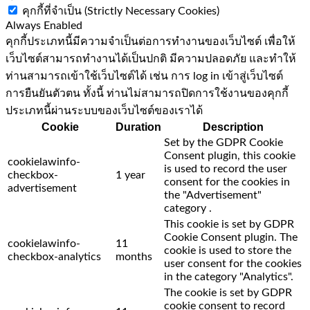
คุกกี้ที่จำเป็น (Strictly Necessary Cookies)
Always Enabled
คุกกี้ประเภทนี้มีความจำเป็นต่อการทำงานของเว็บไซต์ เพื่อให้
เว็บไซต์สามารถทำงานได้เป็นปกติ มีความปลอดภัย และทำให้
ท่านสามารถเข้าใช้เว็บไซต์ได้ เช่น การ log in เข้าสู่เว็บไซต์
การยืนยันตัวตน ทั้งนี้ ท่านไม่สามารถปิดการใช้งานของคุกกี้
ประเภทนี้ผ่านระบบของเว็บไซต์ของเราได้
Cookie
Duration
Description
Set by the GDPR Cookie
Consent plugin, this cookie
cookielawinfo-
is used to record the user
checkbox-
1 year
consent for the cookies in
advertisement
the "Advertisement"
category .
This cookie is set by GDPR
Cookie Consent plugin. The
cookielawinfo-
11
cookie is used to store the
checkbox-analytics
months
user consent for the cookies
in the category "Analytics".
The cookie is set by GDPR
cookie consent to record