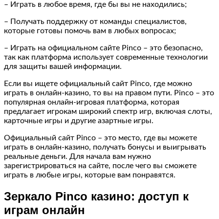
– Играть в любое время, где бы вы не находились;
– Получать поддержку от команды специалистов,
которые готовы помочь вам в любых вопросах;
– Играть на официальном сайте Pinco – это безопасно,
так как платформа использует современные технологии
для защиты вашей информации.
Если вы ищете официальный сайт Pinco, где можно
играть в онлайн-казино, то вы на правом пути. Pinco – это
популярная онлайн-игровая платформа, которая
предлагает игрокам широкий спектр игр, включая слоты,
карточные игры и другие азартные игры.
Официальный сайт Pinco – это место, где вы можете
играть в онлайн-казино, получать бонусы и выигрывать
реальные деньги. Для начала вам нужно
зарегистрироваться на сайте, после чего вы сможете
играть в любые игры, которые вам понравятся.
Зеркало Pinco казино: доступ к
играм онлайн