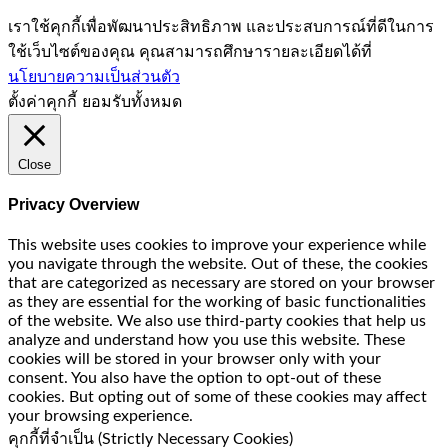
เราใช้คุกกี้เพื่อพัฒนาประสิทธิภาพ และประสบการณ์ที่ดีในการ
ใช้เว็บไซต์ของคุณ คุณสามารถศึกษารายละเอียดได้ที่
นโยบายความเป็นส่วนตัว
ตั้งค่าคุกกี้
ยอมรับทั้งหมด
Close
Privacy Overview
This website uses cookies to improve your experience while
you navigate through the website. Out of these, the cookies
that are categorized as necessary are stored on your browser
as they are essential for the working of basic functionalities
of the website. We also use third-party cookies that help us
analyze and understand how you use this website. These
cookies will be stored in your browser only with your
consent. You also have the option to opt-out of these
cookies. But opting out of some of these cookies may affect
your browsing experience.
คุกกี้ที่จำเป็น (Strictly Necessary Cookies)