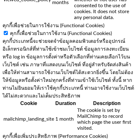
months
consented to the use of
cookies. It does not store
any personal data.
คุกกี้เพื่อช่วยในการใช้งาน (Functional Cookies)
คุกกี้เพื่อช่วยในการใช้งาน (Functional Cookies)
คุกกี้ประเภทนี้จะช่วยจดจำข้อมูลคอมพิวเตอร์หรืออุปกรณ์
อิเล็กทรอนิกส์ที่ท่านใช้เข้าชมเว็บไซต์ ข้อมูลการลงทะเบียน
หรือ log in ข้อมูลการตั้งค่าหรือตัวเลือกที่ท่านเคยเลือกไว้บน
เว็บไซต์ เช่น ภาษาที่แสดงบนเว็บไซต์ ที่อยู่สำหรับจัดส่งสินค้า
เพื่อให้ท่านสามารถใช้งานเว็บไซต์ได้สะดวกยิ่งขึ้น โดยไม่ต้อง
ให้ข้อมูลหรือตั้งค่าใหม่ทุกครั้งที่ท่านเข้าใช้เว็บไซต์ ทั้งนี้ หาก
ท่านไม่ยินยอมให้เราใช้คุกกี้ประเภทนี้ ท่านอาจใช้งานเว็บไซต์
ได้ไม่สะดวกและไม่เต็มประสิทธิภาพ
Cookie
Duration
Description
The cookie is set by
MailChimp to record
mailchimp_landing_site
1 month
which page the user first
visited.
คุกกี้เพื่อเพิ่มประสิทธิภาพ (Performance Cookies)