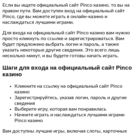
Если вы ищете официальный сайт Pinco казино, то вы на
правом пути. Вам доступен вход на официальный сайт
Pinco, где вы можете играть в онлайн-казино и
наслаждаться лучшими играми.
Для входа на официальный сайт Pinco казино вам нужно
просто кликнуть по ссылке и зарегистрироваться. Вам
будет предложено выбрать логин и пароль, а также
указать некоторые другие сведения. Это всего лишь
несколько минут, и вы будете готовы начать играть.
Шаги для входа на официальный сайт Pinco
казино
Кликните на ссылку на официальный сайт Pinco
казино
Зарегистрируйтесь, указав логин, пароль и другие
сведения
Выберите игру, которая вам понравилась
Начните играть и наслаждаться лучшими играми
Pinco казино
Вам доступны лучшие игры, включая слоты, карточные