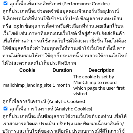
คุกกี้เพื่อเพิ่มประสิทธิภาพ (Performance Cookies)
คุกกี้ประเภทนี้จะช่วยจดจำข้อมูลคอมพิวเตอร์หรืออุปกรณ์
อิเล็กทรอนิกส์ที่ท่านใช้เข้าชมเว็บไซต์ ข้อมูลการลงทะเบียน
หรือ log in ข้อมูลการตั้งค่าหรือตัวเลือกที่ท่านเคยเลือกไว้บน
เว็บไซต์ เช่น ภาษาที่แสดงบนเว็บไซต์ ที่อยู่สำหรับจัดส่งสินค้า
เพื่อให้ท่านสามารถใช้งานเว็บไซต์ได้สะดวกยิ่งขึ้น โดยไม่ต้อง
ให้ข้อมูลหรือตั้งค่าใหม่ทุกครั้งที่ท่านเข้าใช้เว็บไซต์ ทั้งนี้ หาก
ท่านไม่ยินยอมให้เราใช้คุกกี้ประเภทนี้ ท่านอาจใช้งานเว็บไซต์
ได้ไม่สะดวกและไม่เต็มประสิทธิภาพ
Cookie
Duration
Description
The cookie is set by
MailChimp to record
mailchimp_landing_site
1 month
which page the user first
visited.
คุกกี้เพื่อการวิเคราะห์ (Analytic Cookies)
คุกกี้เพื่อการวิเคราะห์ (Analytic Cookies)
คุกกี้ประเภทนี้จะเก็บข้อมูลการใช้งานเว็บไซต์ของท่าน เพื่อให้
เราสามารถวัดผล ประเมิน ปรับปรุง และพัฒนาเนื้อหาสินค้า/
บริการและเว็บไซต์ของเราเพื่อเพิ่มประสบการณ์ที่ดีในการใช้