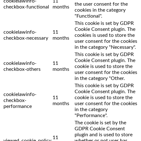
cookielawinfo-
11
the user consent for the
checkbox-functional
months
cookies in the category
"Functional".
This cookie is set by GDPR
Cookie Consent plugin. The
cookielawinfo-
11
cookies is used to store the
checkbox-necessary
months
user consent for the cookies
in the category "Necessary".
This cookie is set by GDPR
Cookie Consent plugin. The
cookielawinfo-
11
cookie is used to store the
checkbox-others
months
user consent for the cookies
in the category "Other.
This cookie is set by GDPR
Cookie Consent plugin. The
cookielawinfo-
11
cookie is used to store the
checkbox-
months
user consent for the cookies
performance
in the category
"Performance".
The cookie is set by the
GDPR Cookie Consent
plugin and is used to store
11
viewed_cookie_policy
whether or not user has