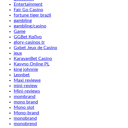
Entertainment
Fair Go Casino
fortune tiger brazil
gambling
gambling/casino
Game
GGBet Καζίνο
glory-casinos tr
Gxbet Jeux de Casino
jeux
KaravanBet Casino
Kasyno Online PL
king johnnie
Leonbet
Maxi reviewe
mini-review
Mini-reviews
mombrand
mono brand
Mono slot
Mono-brand
monobrand
monobrend