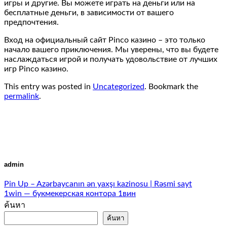
игры и другие. Вы можете играть на деньги или на
бесплатные деньги, в зависимости от вашего
предпочтения.
Вход на официальный сайт Pinco казино – это только
начало вашего приключения. Мы уверены, что вы будете
наслаждаться игрой и получать удовольствие от лучших
игр Pinco казино.
This entry was posted in
Uncategorized
. Bookmark the
permalink
.
admin
Pin Up – Azərbaycanın ən yaxşı kazinosu | Rəsmi sayt
1win — букмекерская контора 1вин
ค้นหา
ค้นหา