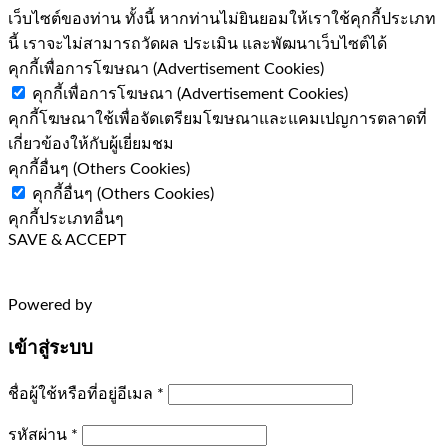
เว็บไซต์ของท่าน ทั้งนี้ หากท่านไม่ยินยอมให้เราใช้คุกกี้ประเภท
นี้ เราจะไม่สามารถวัดผล ประเมิน และพัฒนาเว็บไซต์ได้
คุกกี้เพื่อการโฆษณา (Advertisement Cookies)
คุกกี้เพื่อการโฆษณา (Advertisement Cookies)
คุกกี้โฆษณาใช้เพื่อจัดเตรียมโฆษณาและแคมเปญการตลาดที่
เกี่ยวข้องให้กับผู้เยี่ยมชม
คุกกี้อื่นๆ (Others Cookies)
คุกกี้อื่นๆ (Others Cookies)
คุกกี้ประเภทอื่นๆ
SAVE & ACCEPT
Powered by
เข้าสู่ระบบ
ต้องการ
ชื่อผู้ใช้หรือที่อยู่อีเมล
*
ต้องการ
รหัสผ่าน
*