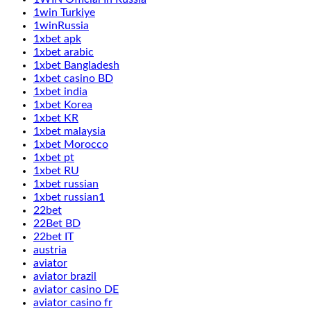
1win Turkiye
1winRussia
1xbet apk
1xbet arabic
1xbet Bangladesh
1xbet casino BD
1xbet india
1xbet Korea
1xbet KR
1xbet malaysia
1xbet Morocco
1xbet pt
1xbet RU
1xbet russian
1xbet russian1
22bet
22Bet BD
22bet IT
austria
aviator
aviator brazil
aviator casino DE
aviator casino fr