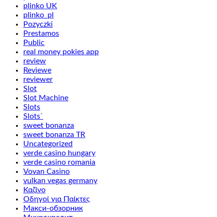
plinko UK
plinko_pl
Pozyczki
Prestamos
Public
real money pokies app
review
Reviewe
reviewer
Slot
Slot Machine
Slots
Slots`
sweet bonanza
sweet bonanza TR
Uncategorized
verde casino hungary
verde casino romania
Vovan Casino
vulkan vegas germany
Καζίνο
Οδηγοί για Παίκτες
Макси-обзорник