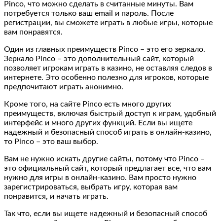
Pinco, что можно сделать в считанные минуты. Вам
потребуется только ваш email и пароль. После
регистрации, вы сможете играть в любые игры, которые
вам понравятся.
Один из главных преимуществ Pinco – это его зеркало.
Зеркало Pinco – это дополнительный сайт, который
позволяет игрокам играть в казино, не оставляя следов в
интернете. Это особенно полезно для игроков, которые
предпочитают играть анонимно.
Кроме того, на сайте Pinco есть много других
преимуществ, включая быстрый доступ к играм, удобный
интерфейс и много других функций. Если вы ищете
надежный и безопасный способ играть в онлайн-казино,
то Pinco – это ваш выбор.
Вам не нужно искать другие сайты, потому что Pinco –
это официальный сайт, который предлагает все, что вам
нужно для игры в онлайн-казино. Вам просто нужно
зарегистрироваться, выбрать игру, которая вам
понравится, и начать играть.
Так что, если вы ищете надежный и безопасный способ