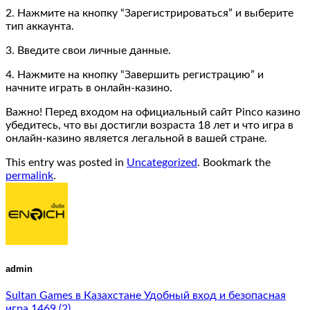
2. Нажмите на кнопку “Зарегистрироваться” и выберите
тип аккаунта.
3. Введите свои личные данные.
4. Нажмите на кнопку “Завершить регистрацию” и
начните играть в онлайн-казино.
Важно! Перед входом на официальный сайт Pinco казино
убедитесь, что вы достигли возраста 18 лет и что игра в
онлайн-казино является легальной в вашей стране.
This entry was posted in
Uncategorized
. Bookmark the
permalink
.
admin
Sultan Games в Казахстане Удобный вход и безопасная
игра.1469 (2)