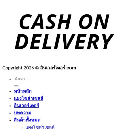
อินเวอร์เตอร์.com
Copyright 2026 ©
ค้นหา:
หน้าหลัก
แผงโซล่าเซลล์
อินเวอร์เตอร์
บทความ
สินค้าทั้งหมด
แผงโซล่าเซลล์