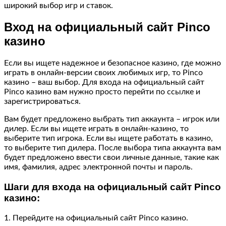
широкий выбор игр и ставок.
Вход на официальный сайт Pinco
казино
Если вы ищете надежное и безопасное казино, где можно
играть в онлайн-версии своих любимых игр, то Pinco
казино – ваш выбор. Для входа на официальный сайт
Pinco казино вам нужно просто перейти по ссылке и
зарегистрироваться.
Вам будет предложено выбрать тип аккаунта – игрок или
дилер. Если вы ищете играть в онлайн-казино, то
выберите тип игрока. Если вы ищете работать в казино,
то выберите тип дилера. После выбора типа аккаунта вам
будет предложено ввести свои личные данные, такие как
имя, фамилия, адрес электронной почты и пароль.
Шаги для входа на официальный сайт Pinco
казино:
1. Перейдите на официальный сайт Pinco казино.