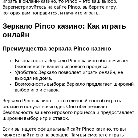
играть в онлайн-казино, то Pinco – это ваш выбор.
Зарегистрируйтесь на сайте Pinco, выберите игру,
которая вам понравится, и начните играть.
Зеркало Pinco казино: Как играть
онлайн
Преимущества зеркала Pinco казино
Безопасность: Зеркало Pinco казино обеспечивает
безопасность вашего игрового процесса.
Удобство: Зеркало позволяет играть онлайн, не
выходя из дома.
Возможность выбора: Зеркало предлагает широкий
выбор игр и ставок.
Зеркало Pinco казино – это отличный способ играть
онлайн и получать выгоды. Оно обеспечивает
безопасность вашего игрового процесса и предоставляет
широкий выбор игр и ставок.
Если вы ищете официальный сайт Pinco казино, то вы
можете найти его на зеркале. Там вы сможете играть