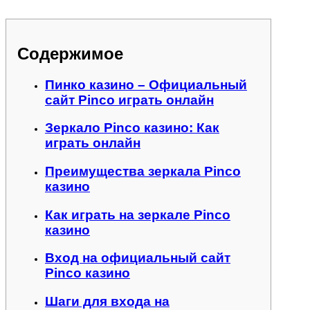
Содержимое
Пинко казино – Официальный
сайт Pinco играть онлайн
Зеркало Pinco казино: Как
играть онлайн
Преимущества зеркала Pinco
казино
Как играть на зеркале Pinco
казино
Вход на официальный сайт
Pinco казино
Шаги для входа на