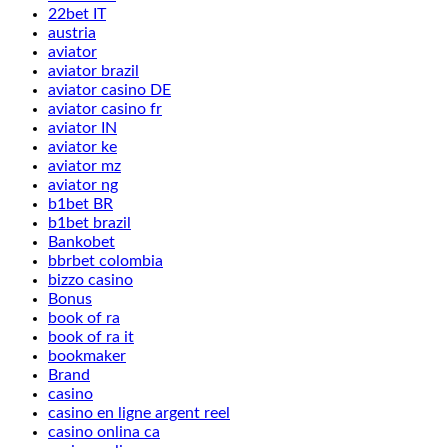
22bet IT
austria
aviator
aviator brazil
aviator casino DE
aviator casino fr
aviator IN
aviator ke
aviator mz
aviator ng
b1bet BR
b1bet brazil
Bankobet
bbrbet colombia
bizzo casino
Bonus
book of ra
book of ra it
bookmaker
Brand
casino
casino en ligne argent reel
casino onlina ca