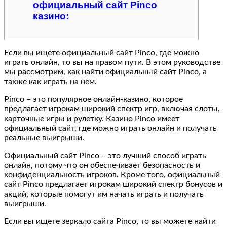
официальный сайт Pinco
казино:
Если вы ищете официальный сайт Pinco, где можно
играть онлайн, то вы на правом пути. В этом руководстве
мы рассмотрим, как найти официальный сайт Pinco, а
также как играть на нем.
Pinco – это популярное онлайн-казино, которое
предлагает игрокам широкий спектр игр, включая слоты,
карточные игры и рулетку. Казино Pinco имеет
официальный сайт, где можно играть онлайн и получать
реальные выигрыши.
Официальный сайт Pinco – это лучший способ играть
онлайн, потому что он обеспечивает безопасность и
конфиденциальность игроков. Кроме того, официальный
сайт Pinco предлагает игрокам широкий спектр бонусов и
акций, которые помогут им начать играть и получать
выигрыши.
Если вы ищете зеркало сайта Pinco, то вы можете найти