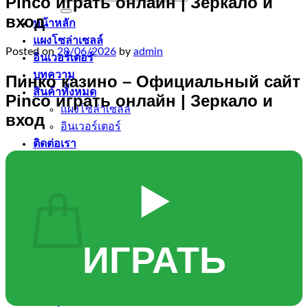
Pinco играть онлайн | Зеркало и
вход
หน้าหลัก
แผงโซล่าเซลล์
Posted on
28/06/2026
by
admin
อินเวอร์เตอร์
บทความ
Пинко казино – Официальный сайт
สินค้าทั้งหมด
Pinco играть онлайн | Зеркало и
แผงโซล่าเซลล์
вход
อินเวอร์เตอร์
ติดต่อเรา
0
ตะกร้าสินค้า
▶️
ИГРАТЬ
ไม่มีสินค้าในตะกร้า
กลับสู่หน้าร้านค้า