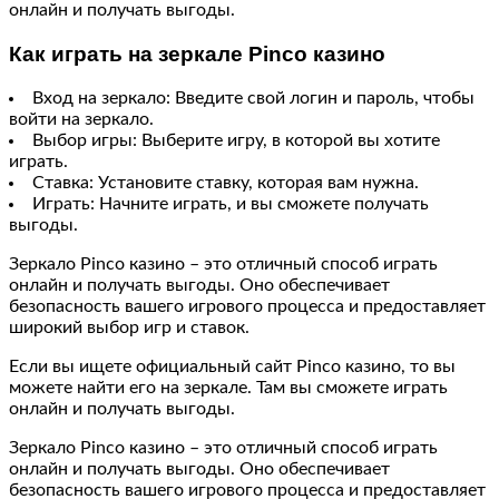
онлайн и получать выгоды.
Как играть на зеркале Pinco казино
Вход на зеркало: Введите свой логин и пароль, чтобы
войти на зеркало.
Выбор игры: Выберите игру, в которой вы хотите
играть.
Ставка: Установите ставку, которая вам нужна.
Играть: Начните играть, и вы сможете получать
выгоды.
Зеркало Pinco казино – это отличный способ играть
онлайн и получать выгоды. Оно обеспечивает
безопасность вашего игрового процесса и предоставляет
широкий выбор игр и ставок.
Если вы ищете официальный сайт Pinco казино, то вы
можете найти его на зеркале. Там вы сможете играть
онлайн и получать выгоды.
Зеркало Pinco казино – это отличный способ играть
онлайн и получать выгоды. Оно обеспечивает
безопасность вашего игрового процесса и предоставляет